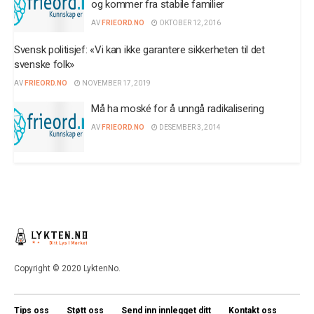
og kommer fra stabile familier
AV
FRIEORD.NO
OKTOBER 12, 2016
Svensk politisjef: «Vi kan ikke garantere sikkerheten til det
svenske folk»
AV
FRIEORD.NO
NOVEMBER 17, 2019
Må ha moské for å unngå radikalisering
AV
FRIEORD.NO
DESEMBER 3, 2014
Copyright © 2020 LyktenNo.
Tips oss
Støtt oss
Send inn innlegget ditt
Kontakt oss