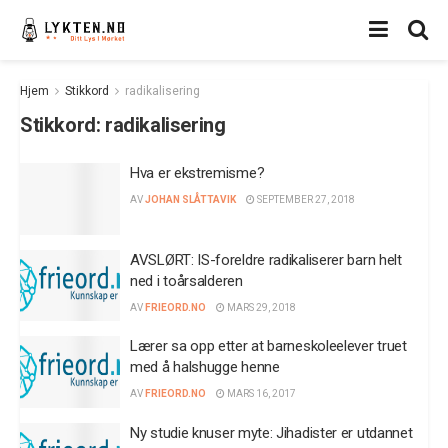
Hjem
Stikkord
radikalisering
Stikkord:
radikalisering
Hva er ekstremisme?
AV
JOHAN SLÅTTAVIK
SEPTEMBER 27, 2018
AVSLØRT: IS-foreldre radikaliserer barn helt
ned i toårsalderen
AV
FRIEORD.NO
MARS 29, 2018
Lærer sa opp etter at barneskoleelever truet
med å halshugge henne
AV
FRIEORD.NO
MARS 16, 2017
Ny studie knuser myte: Jihadister er utdannet