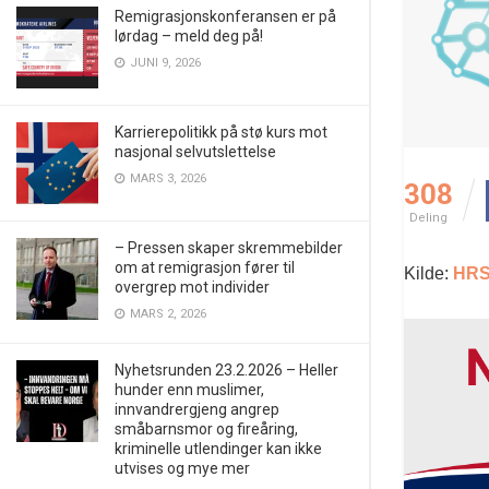
Remigrasjonskonferansen er på
lørdag – meld deg på!
JUNI 9, 2026
Karrierepolitikk på stø kurs mot
nasjonal selvutslettelse
MARS 3, 2026
308
Deling
– Pressen skaper skremmebilder
om at remigrasjon fører til
Kilde:
HR
overgrep mot individer
MARS 2, 2026
Nyhetsrunden 23.2.2026 – Heller
hunder enn muslimer,
innvandrergjeng angrep
småbarnsmor og fireåring,
kriminelle utlendinger kan ikke
utvises og mye mer