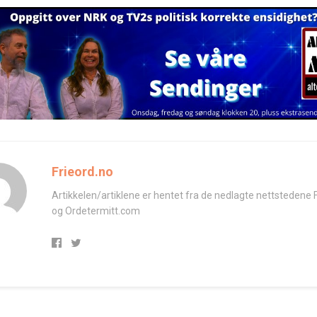
Frieord.no
Artikkelen/artiklene er hentet fra de nedlagte nettstedene 
og Ordetermitt.com