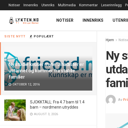
Notiser
Innenriks
Utenriks
Multimedia
Kommentar
Leserinnlegg
P
NOTISER
INNENRIKS
UTENRI
SISTE NYTT
POPULÆRT
Hjem
Notis
Ny s
Ny studie knuser myte: Jihadister er
utda
utdannet og kommer fra stabile
familier
fami
OKTOBER 12, 2016
Av
Fr
SJOKKTALL: Fra 4.7 barn til 1.4
barn – nordmenn utryddes
AUGUST 3, 2026