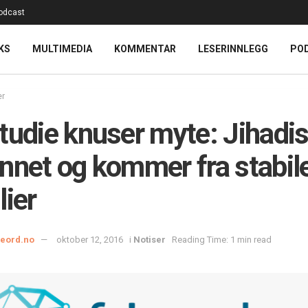
odcast
KS
MULTIMEDIA
KOMMENTAR
LESERINNLEGG
PO
er
tudie knuser myte: Jihadis
nnet og kommer fra stabil
lier
ieord.no
oktober 12, 2016
i
Notiser
Reading Time: 1 min read