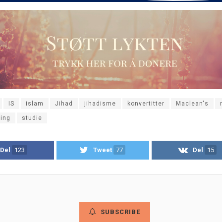
IS
islam
Jihad
jihadisme
konvertitter
Maclean's
ring
studie
Del
123
Tweet
77
Del
15
SUBSCRIBE