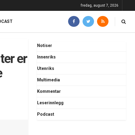
fredag, august 7, 2026
DCAST
Notiser
ter er
Innenriks
e
Utenriks
Multimedia
Kommentar
Leserinnlegg
Podcast