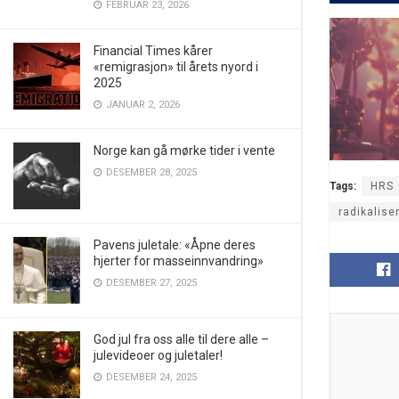
FEBRUAR 23, 2026
Financial Times kårer
«remigrasjon» til årets nyord i
2025
JANUAR 2, 2026
Norge kan gå mørke tider i vente
DESEMBER 28, 2025
Tags:
HRS
radikalise
Pavens juletale: «Åpne deres
hjerter for masseinnvandring»
DESEMBER 27, 2025
God jul fra oss alle til dere alle –
julevideoer og juletaler!
DESEMBER 24, 2025