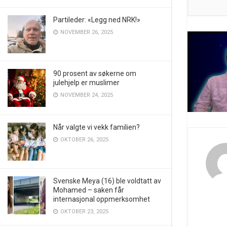
Partileder: «Legg ned NRK!»
NOVEMBER 26, 2025
90 prosent av søkerne om
julehjelp er muslimer
NOVEMBER 24, 2025
Når valgte vi vekk familien?
OKTOBER 26, 2025
Svenske Meya (16) ble voldtatt av
Mohamed – saken får
internasjonal oppmerksomhet
OKTOBER 23, 2025