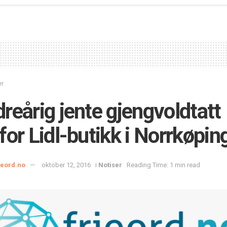
er
reårig jente gjengvoldtatt
for Lidl-butikk i Norrkøpin
ieord.no
oktober 12, 2016
i
Notiser
Reading Time: 1 min read