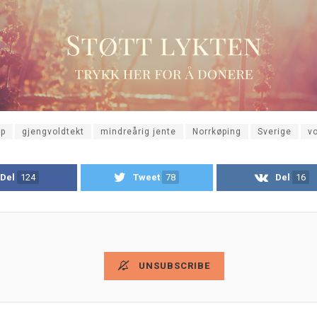
rp
gjengvoldtekt
mindreårig jente
Norrkøping
Sverige
vo
Del
124
Tweet
78
Del
16
UNSUBSCRIBE