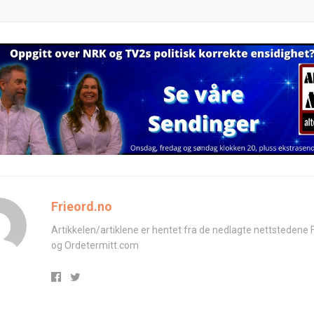
Frieord.no
Artikkelen/artiklene er hentet fra de nedlagte nettstedene 
og Ordetermitt.com