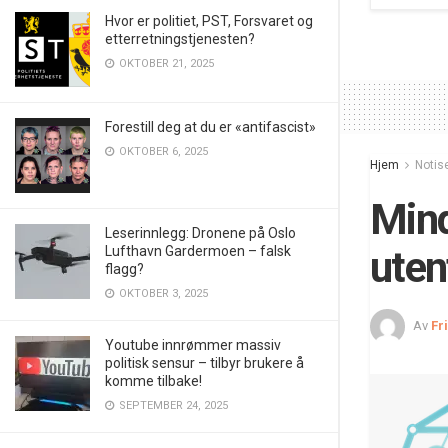
Hvor er politiet, PST, Forsvaret og
etterretningstjenesten?
OKTOBER 21, 2025
Forestill deg at du er «antifascist»
OKTOBER 6, 2025
Hjem
Notis
Mind
Leserinnlegg: Dronene på Oslo
Lufthavn Gardermoen – falsk
uten
flagg?
OKTOBER 3, 2025
Av
Fr
Youtube innrømmer massiv
politisk sensur – tilbyr brukere å
komme tilbake!
SEPTEMBER 24, 2025