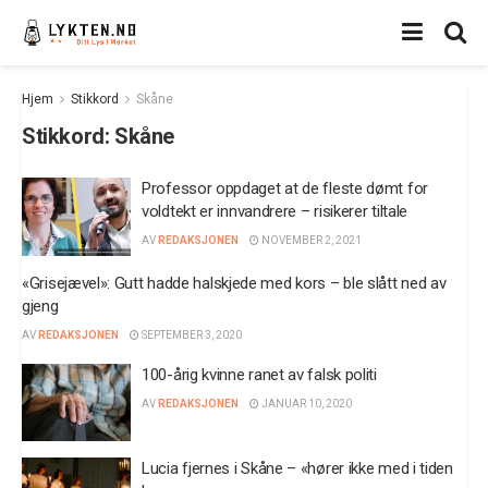
Hjem
Stikkord
Skåne
Stikkord:
Skåne
Professor oppdaget at de fleste dømt for
voldtekt er innvandrere – risikerer tiltale
AV
REDAKSJONEN
NOVEMBER 2, 2021
«Grisejævel»: Gutt hadde halskjede med kors – ble slått ned av
gjeng
AV
REDAKSJONEN
SEPTEMBER 3, 2020
100-årig kvinne ranet av falsk politi
AV
REDAKSJONEN
JANUAR 10, 2020
Lucia fjernes i Skåne – «hører ikke med i tiden