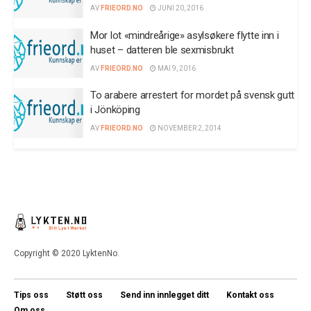
AV
FRIEORD.NO
JUNI 20, 2016
Mor lot «mindreårige» asylsøkere flytte inn i
huset – datteren ble sexmisbrukt
AV
FRIEORD.NO
MAI 9, 2016
To arabere arrestert for mordet på svensk gutt
i Jönköping
AV
FRIEORD.NO
NOVEMBER 2, 2014
Copyright © 2020 LyktenNo.
Tips oss
Støtt oss
Send inn innlegget ditt
Kontakt oss
Om oss