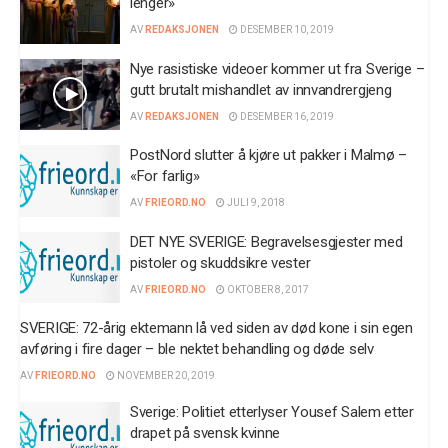
lenger»
AV
REDAKSJONEN
DESEMBER 10, 2019
Nye rasistiske videoer kommer ut fra Sverige –
gutt brutalt mishandlet av innvandrergjeng
AV
REDAKSJONEN
DESEMBER 16, 2019
PostNord slutter å kjøre ut pakker i Malmø –
«For farlig»
AV
FRIEORD.NO
JULI 9, 2018
DET NYE SVERIGE: Begravelsesgjester med
pistoler og skuddsikre vester
AV
FRIEORD.NO
OKTOBER 8, 2017
SVERIGE: 72-årig ektemann lå ved siden av død kone i sin egen
avføring i fire dager – ble nektet behandling og døde selv
AV
FRIEORD.NO
NOVEMBER 20, 2019
Sverige: Politiet etterlyser Yousef Salem etter
drapet på svensk kvinne