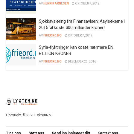
AV
HENRIK ARNESEN
OKTOBER 7, 2019
Sjokkavsløring fra Finansavisen: Asylsøkerne i
2015 vil koste 300 milliarder kroner!
AV
FRIEORD.NO
OKTOBER 7, 2019
Syria-flyktninger kan koste nærmere EN
BILLION KRONER
AV
FRIEORD.NO
DESEMBER 25, 2016
Copyright © 2020 LyktenNo.
Tips oss
Støtt oss
Send inn innlegget ditt
Kontakt oss