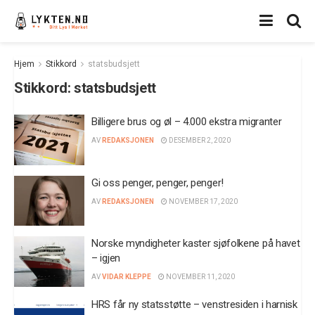
Hjem
Stikkord
statsbudsjett
Stikkord:
statsbudsjett
Billigere brus og øl – 4.000 ekstra migranter
AV
REDAKSJONEN
DESEMBER 2, 2020
Gi oss penger, penger, penger!
AV
REDAKSJONEN
NOVEMBER 17, 2020
Norske myndigheter kaster sjøfolkene på havet
– igjen
AV
VIDAR KLEPPE
NOVEMBER 11, 2020
HRS får ny statsstøtte – venstresiden i harnisk