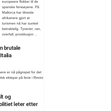
europeere flokker til de
spanske ferieøyene. På
Mallorca har tilreiste
afrikanere gjort at
turismen nå har sunket
betraktelig. Tyverier, ran,
overfall, prostitusjon ...
n brutale
Italia
ere er nå pågrepet for det
lsk ektepar på ferie i Rimini
lt og
itiet leter etter