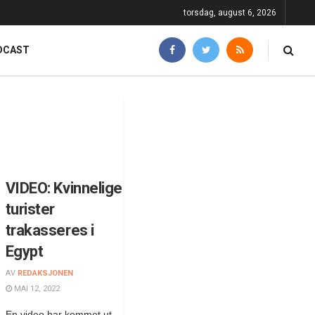
torsdag, august 6, 2026
DCAST
VIDEO: Kvinnelige
turister
trakasseres i
Egypt
AV
REDAKSJONEN
MAI 12, 2022
En video har kommet ut