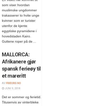
som viser hvordan
muslimske ungdommer
trakasserer to hvite unge
kvinner som er turister
utenfor de kjente
egyptiske pyramidene i
hovedstaden Kairo.
Guttene roper på de ...
MALLORCA:
Afrikanere gjør
spansk ferieøy til
et mareritt
AV
FRIEORD.NO
JUNI 9, 2018
Det er sommer og ferietid.
Titusenvis av vinterbleke