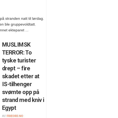
 på stranden natt til lørdag.
en ble gruppevoldtatt.
net ekteparet ...
MUSLIMSK
TERROR: To
tyske turister
drept – fire
skadet etter at
IS-tilhenger
svømte opp på
strand med kniv i
Egypt
AV
FRIEORD.NO