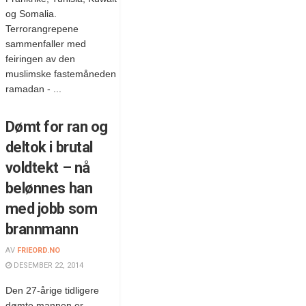
og Somalia.
Terrorangrepene
sammenfaller med
feiringen av den
muslimske fastemåneden
ramadan - ...
Dømt for ran og
deltok i brutal
voldtekt – nå
belønnes han
med jobb som
brannmann
AV
FRIEORD.NO
DESEMBER 22, 2014
Den 27-årige tidligere
dømte mannen er