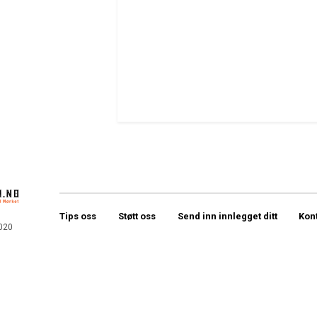
Tips oss
Støtt oss
Send inn innlegget ditt
Kon
020