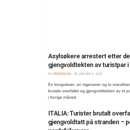
Asylsøkere arrestert etter de
gjengvoldtekten av turistpar i 
AV
FRIEORD.NO
JANUAR 6, 2022
En kongoleser, en nigerianer og to marokkan
brutale overfallet og gjengvoldtekten av et po
i forrige måned.
ITALIA: Turister brutalt overfa
gjengvoldtatt på stranden – pol