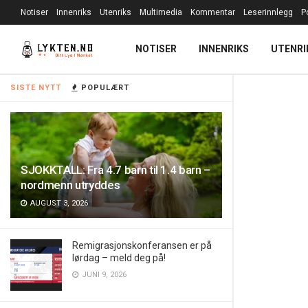
Notiser
Innenriks
Utenriks
Multimedia
Kommentar
Leserinnlegg
P
NOTISER
INNENRIKS
UTENRI
SISTE NYTT
POPULÆRT
SJOKKTALL: Fra 4.7 barn til 1.4 barn –
nordmenn utryddes
AUGUST 3, 2026
Remigrasjonskonferansen er på
lørdag – meld deg på!
JUNI 9, 2026