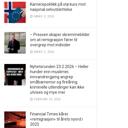
Karrierepolitikk på stø kurs mot
nasjonal selvutslettelse
MARS 3, 2026
– Pressen skaper skremmebilder
om at remigrasjon fører til
overgrep mot individer
MARS 2, 2026
Nyhetsrunden 23.2.2026 – Heller
hunder enn muslimer,
innvandrergjeng angrep
småbarnsmor og fireåring,
kriminelle utlendinger kan ikke
utvises og mye mer
FEBRUAR 23, 2026
Financial Times kårer
«remigrasjon» til årets nyord i
2025