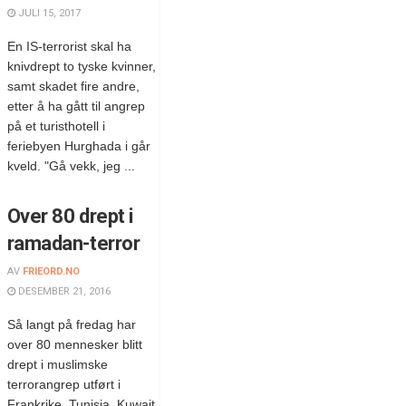
JULI 15, 2017
En IS-terrorist skal ha
knivdrept to tyske kvinner,
samt skadet fire andre,
etter å ha gått til angrep
på et turisthotell i
feriebyen Hurghada i går
kveld. "Gå vekk, jeg ...
Over 80 drept i
ramadan-terror
AV
FRIEORD.NO
DESEMBER 21, 2016
Så langt på fredag har
over 80 mennesker blitt
drept i muslimske
terrorangrep utført i
Frankrike, Tunisia, Kuwait