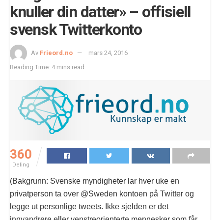
knuller din datter» – offisiell
svensk Twitterkonto
Av
Frieord.no
mars 24, 2016
Reading Time: 4 mins read
360
Deling
(Bakgrunn: Svenske myndigheter lar hver uke en
privatperson ta over @Sweden kontoen på Twitter og
legge ut personlige tweets. Ikke sjelden er det
innvandrere eller venstreorienterte mennesker som får