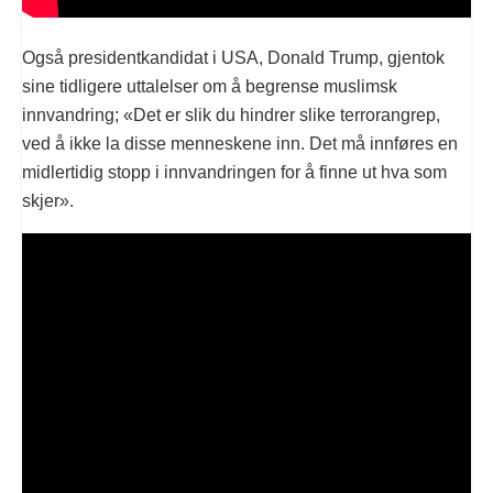
Også presidentkandidat i USA, Donald Trump, gjentok
sine tidligere uttalelser om å begrense muslimsk
innvandring; «Det er slik du hindrer slike terrorangrep,
ved å ikke la disse menneskene inn. Det må innføres en
midlertidig stopp i innvandringen for å finne ut hva som
skjer».