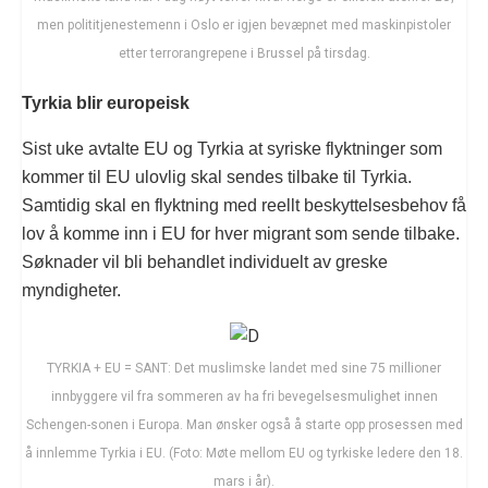
men polititjenestemenn i Oslo er igjen bevæpnet med maskinpistoler
etter terrorangrepene i Brussel på tirsdag.
Tyrkia blir europeisk
Sist uke avtalte EU og Tyrkia at syriske flyktninger som
kommer til EU ulovlig skal sendes tilbake til Tyrkia.
Samtidig skal en flyktning med reellt beskyttelsesbehov få
lov å komme inn i EU for hver migrant som sende tilbake.
Søknader vil bli behandlet individuelt av greske
myndigheter.
TYRKIA + EU = SANT: Det muslimske landet med sine 75 millioner
innbyggere vil fra sommeren av ha fri bevegelsesmulighet innen
Schengen-sonen i Europa. Man ønsker også å starte opp prosessen med
å innlemme Tyrkia i EU. (Foto: Møte mellom EU og tyrkiske ledere den 18.
mars i år).