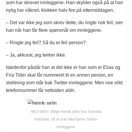
som har skrevet innleggene. Han skylder også på at han
nylig har våknet, klokken halv fire på ettermiddagen.
– Det var ikke jeg som skrev dette, du ringte nok feil, sier
han når han får flere spørsmål om innleggene.
– Ringte jeg feil? Så du er feil person?
– Ja, akkurat, jeg twitrer ikke.
Istedenfor påstår han at det ikke er han som er Elias og
Fria Tider skal får nummeret til en annen person, en
slektning som står bak Twitter-innleggene. Men noe slikt
telefonnummer får nettsiden aldri.
HELT GREIT: Ifølge Henrik Selin hos Svenska
institutet, så vil man ikke fjerne Twitter-
innleggene.