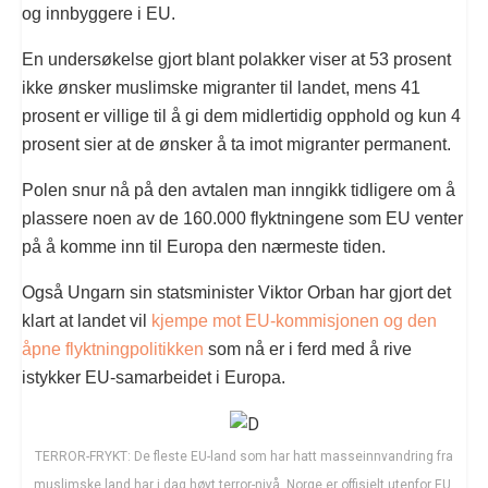
og innbyggere i EU.
En undersøkelse gjort blant polakker viser at 53 prosent
ikke ønsker muslimske migranter til landet, mens 41
prosent er villige til å gi dem midlertidig opphold og kun 4
prosent sier at de ønsker å ta imot migranter permanent.
Polen snur nå på den avtalen man inngikk tidligere om å
plassere noen av de 160.000 flyktningene som EU venter
på å komme inn til Europa den nærmeste tiden.
Også Ungarn sin statsminister Viktor Orban har gjort det
klart at landet vil
kjempe mot EU-kommisjonen og den
åpne flyktningpolitikken
som nå er i ferd med å rive
istykker EU-samarbeidet i Europa.
TERROR-FRYKT: De fleste EU-land som har hatt masseinnvandring fra
muslimske land har i dag høyt terror-nivå. Norge er offisielt utenfor EU,