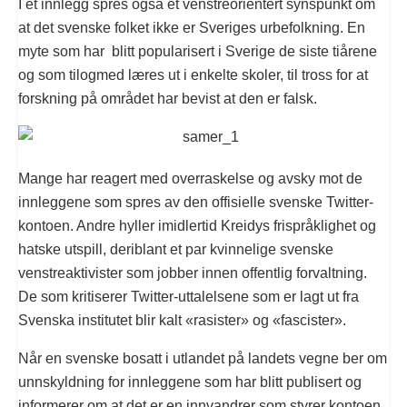
I et innlegg spres også et venstreorientert synspunkt om
at det svenske folket ikke er Sveriges urbefolkning. En
myte som har blitt popularisert i Sverige de siste tiårene
og som tilogmed læres ut i enkelte skoler, til tross for at
forskning på området har bevist at den er falsk.
Mange har reagert med overraskelse og avsky mot de
innleggene som spres av den offisielle svenske Twitter-
kontoen. Andre hyller imidlertid Kreidys frispråklighet og
hatske utspill, deriblant et par kvinnelige svenske
venstreaktivister som jobber innen offentlig forvaltning.
De som kritiserer Twitter-uttalelsene som er lagt ut fra
Svenska institutet blir kalt «rasister» og «fascister».
Når en svenske bosatt i utlandet på landets vegne ber om
unnskyldning for innleggene som har blitt publisert og
informerer om at det er en innvandrer som styrer kontoen,