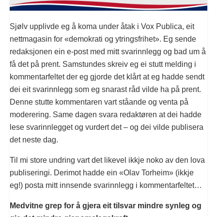
Sjølv upplivde eg å koma under åtak i Vox Publica, eit
nettmagasin for «demokrati og ytringsfrihet». Eg sende
redaksjonen ein e-post med mitt svarinnlegg og bad um å
få det på prent. Samstundes skreiv eg ei stutt melding i
kommentarfeltet der eg gjorde det klårt at eg hadde sendt
dei eit svarinnlegg som eg snarast råd vilde ha på prent.
Denne stutte kommentaren vart ståande og venta på
moderering. Same dagen svara redaktøren at dei hadde
lese svarinnlegget og vurdert det – og dei vilde publisera
det neste dag.
Til mi store undring vart det likevel ikkje noko av den lova
publiseringi. Derimot hadde ein «Olav Torheim» (ikkje
eg!) posta mitt innsende svarinnlegg i kommentarfeltet…
Medvitne grep for å gjera eit tilsvar mindre synleg og