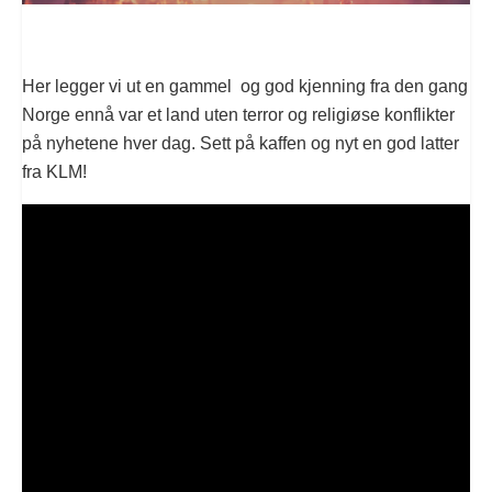
Her legger vi ut en gammel og god kjenning fra den gang
Norge ennå var et land uten terror og religiøse konflikter
på nyhetene hver dag. Sett på kaffen og nyt en god latter
fra KLM!