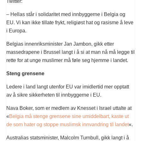
Twitter:
– Hellas står i solidaritet med innbyggerne i Belgia og
EU. Vi kan ikke tillate frykt, religiøst hat og rasisme å leve
i Europa.
Belgias innenriksminister Jan Jambon, gikk etter
massedrapene i Brussel langt i å si at man nå må legge til
rette for at unge muslimer må føle seg hjemme i landet.
Steng grensene
Ledere i land langt utenfor EU var imidlertid mer opptatt
av å sikre sikkerheten til innbyggerne i EU.
Nava Boker, som er medlem av Knesset i Israel uttalte at
«
Belgia må stenge grensene sine umiddelbart, kaste ut
de som hater og stoppe muslimsk innvandring til landet
«.
Australias statsminister, Malcolm Turnbull, gikk langt i å