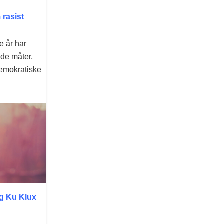
 rasist
re år har
de måter,
demokratiske
g Ku Klux