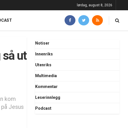
lørdag, august 8, 2026
DCAST
Notiser
 så ut
Innenriks
Utenriks
Multimedia
Kommentar
Leserinnlegg
an kom
e på Jesus
Podcast