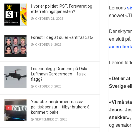
Hvor er politiet, PST, Forsvaret og
Lemons
si
etterretningstjenesten?
showet «Th
OKTOBER 21, 2025
Der skryter
Forestill deg at du er «antifascist»
en slutt p
OKTOBER 6, 2025
av en fen
Lemon forte
Leserinnlegg: Dronene på Oslo
Lufthavn Gardermoen – falsk
«Det er at
flagg?
Sverige el
OKTOBER 3, 2025
Youtube innrømmer massiv
«Vi må sta
politisk sensur – tilbyr brukere å
Jesus. Je
komme tilbake!
snekker»
,
SEPTEMBER 24, 2025
og senator