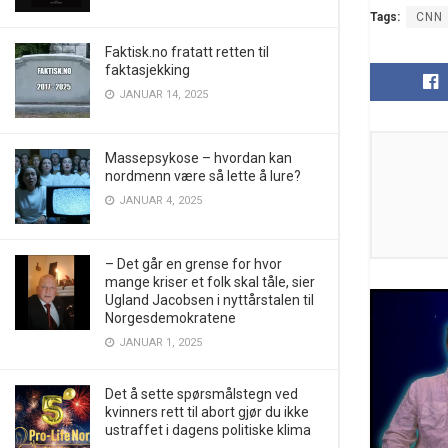
Tags:
CNN
Faktisk.no fratatt retten til
faktasjekking
JANUAR 14, 2025
Massepsykose – hvordan kan
nordmenn være så lette å lure?
JANUAR 4, 2025
– Det går en grense for hvor
mange kriser et folk skal tåle, sier
Ugland Jacobsen i nyttårstalen til
Norgesdemokratene
JANUAR 1, 2025
Det å sette spørsmålstegn ved
kvinners rett til abort gjør du ikke
ustraffet i dagens politiske klima