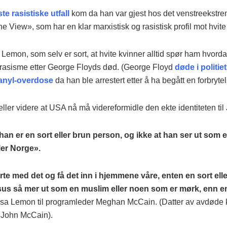
ste rasistiske utfall
kom da han var gjest hos det venstreekstre
e View», som har en klar marxistisk og rasistisk profil mot hvit
 Lemon, som selv er sort, at hvite kvinner alltid spør ham hvord
å rasisme etter George Floyds død. (George Floyd
døde i politie
tanyl-overdose
da han ble arrestert etter å ha begått en forbrytel
ller videre at USA nå må videreformidle den ekte identiteten til
 han er en sort eller brun person, og ikke at han ser ut som e
ler Norge».
rte med det og få det inn i hjemmene våre, enten en sort ell
sus så mer ut som en muslim eller noen som er mørk, enn e
 sa Lemon til programleder Meghan McCain. (Datter av avdøde 
 John McCain).