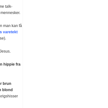
me talk-
e mennesker.
an man kan få
ts varetekt
se).
 Jesus.
n hippie fra
er brun
n blond
krigshisser