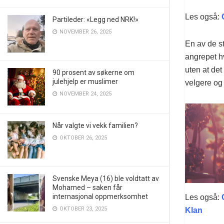
Les også:
Partileder: «Legg ned NRK!»
NOVEMBER 26, 2025
En av de s
angrepet h
uten at det
90 prosent av søkerne om
julehjelp er muslimer
velgere og
NOVEMBER 24, 2025
Når valgte vi vekk familien?
OKTOBER 26, 2025
Svenske Meya (16) ble voldtatt av
Mohamed – saken får
internasjonal oppmerksomhet
Les også:
C
OKTOBER 23, 2025
Klan