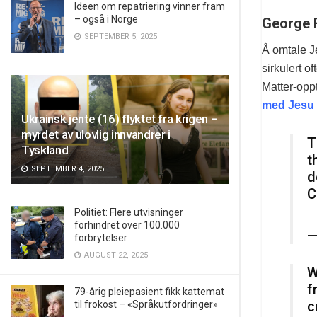
Ideen om repatriering vinner fram
– også i Norge
George 
SEPTEMBER 5, 2025
Å omtale J
sirkulert o
Matter-opp
med Jesu 
Ukrainsk jente (16) flyktet fra krigen –
myrdet av ulovlig innvandrer i
T
Tyskland
t
SEPTEMBER 4, 2025
d
C
Politiet: Flere utvisninger
forhindret over 100.000
—
forbrytelser
AUGUST 22, 2025
W
f
79-årig pleiepasient fikk kattemat
c
til frokost – «Språkutfordringer»