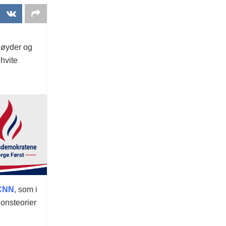
høyder og
hvite
CNN
, som i
jonsteorier