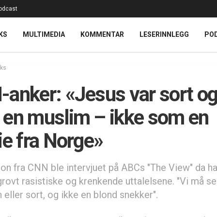
odcast
KS
MULTIMEDIA
KOMMENTAR
LESERINNLEGG
PO
iks
anker: «Jesus var sort og
en muslim – ikke som en
ie fra Norge»
n fra CNN ble intervjuet på ABCs "The View" da h
rovt rasistiske og krenkende uttalelsene. "Vi må s
eller sort, og ikke en blond snekker".