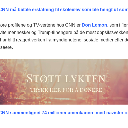
CNN må betale erstatning til skoleelev som ble hengt ut som
tore profilene og TV-vertene hos CNN er
Don Lemon
, som i fle
vite mennesker og Trump-tilhengere på de mest oppsiktsvekken
 har blitt reagert verken fra myndighetene, sosiale medier eller 
 seere.
NN sammenlignet 74 millioner amerikanere med nazister o