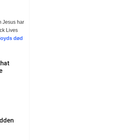
m Jesus har
ack Lives
loyds død
that
e
idden