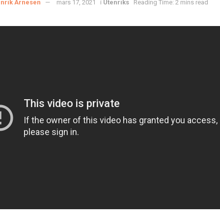
nrik Arnesen
mars 17, 2021
i
Utenriks
Reading Time: 2 mins read