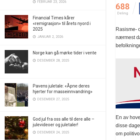
FEBRUAR 23, 2026
688
Deling
Financial Times kårer
«remigrasjon» til årets nyord i
2025
Rasisme- o
JANUAR 2, 2026
nærmest da
befolkninge
Norge kan gå mørke tider i vente
DESEMBER 28, 2025
Pavens juletale: «Åpne deres
hjerter for masseinnvandring»
DESEMBER 27, 2025
En av hove
God jul fra oss alle til dere alle –
julevideoer og juletaler!
disse dager 
DESEMBER 24, 2025
om politiv