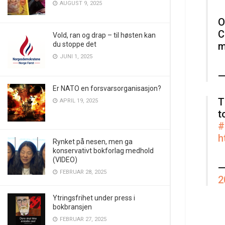
AUGUST 9, 2025
O
C
Vold, ran og drap – til høsten kan
du stoppe det
m
JUNI 1, 2025
—
Er NATO en forsvarsorganisasjon?
T
APRIL 19, 2025
t
#
h
Rynket på nesen, men ga
konservativt bokforlag medhold
(VIDEO)
—
FEBRUAR 28, 2025
2
Ytringsfrihet under press i
bokbransjen
FEBRUAR 27, 2025