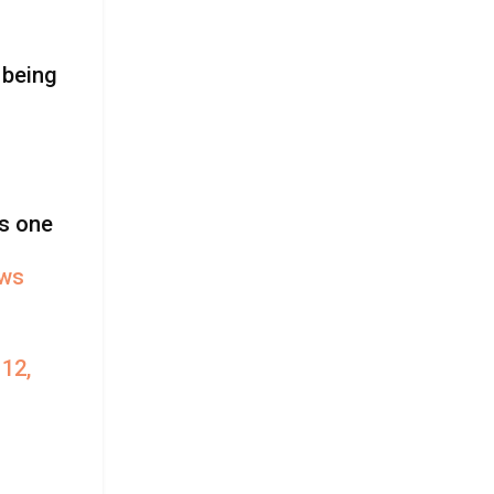
 being
is one
ws
12,