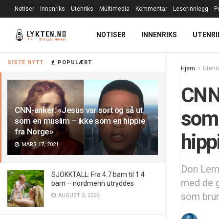
Notiser
Innenriks
Utenriks
Multimedia
Kommentar
Leserinnlegg
P
NOTISER
INNENRIKS
UTENRI
SISTE NYTT
POPULÆRT
Hjem
Utenr
CNN-
CNN-anker: «Jesus var sort og så ut
som 
som en muslim – ikke som en hippie
fra Norge»
hipp
MARS 17, 2021
Don Lemo
SJOKKTALL: Fra 4.7 barn til 1.4
med de g
barn – nordmenn utryddes
som brun 
AUGUST 3, 2026