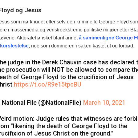
Floyd og Jesus
esus som mørkhudet eller selv den kriminelle George Floyd so
ftere i massemedia og venstreekstreme politiske miljøer etter Bl
tøyene. Aktoratet ønsket blant annet
å sammenligne George F
korsfestelse
, noe som dommeren i saken kastet ut og forbød.
he judge in the Derek Chauvin case has declared 
he prosecution will NOT be allowed to compare th
eath of George Floyd to the crucifixion of Jesus
hrist.
https://t.co/R9e15tpcBU
 National File (@NationalFile)
March 10, 2021
eird motion: Judge rules that witnesses are forb
rom "likening the death of George Floyd to the
rucifixion of Jesus Christ on the ground."