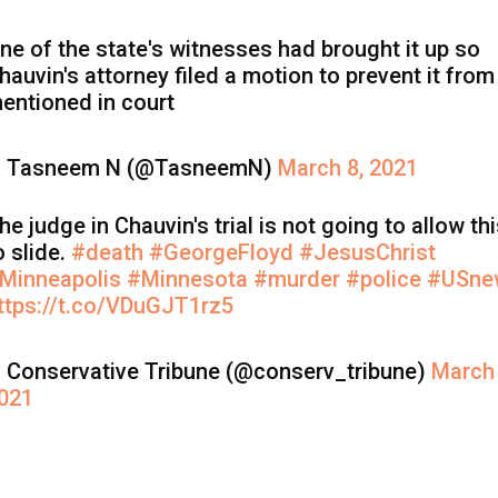
ne of the state's witnesses had brought it up so
hauvin's attorney filed a motion to prevent it from
entioned in court
 Tasneem N (@TasneemN)
March 8, 2021
he judge in Chauvin's trial is not going to allow th
o slide.
#death
#GeorgeFloyd
#JesusChrist
Minneapolis
#Minnesota
#murder
#police
#USne
ttps://t.co/VDuGJT1rz5
 Conservative Tribune (@conserv_tribune)
March 
021