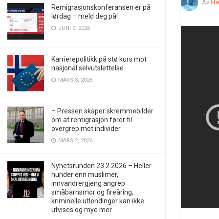
Av
He
Remigrasjonskonferansen er på
lørdag – meld deg på!
JUNI 9, 2026
Karrierepolitikk på stø kurs mot
nasjonal selvutslettelse
MARS 3, 2026
– Pressen skaper skremmebilder
om at remigrasjon fører til
overgrep mot individer
MARS 2, 2026
Nyhetsrunden 23.2.2026 – Heller
hunder enn muslimer,
innvandrergjeng angrep
småbarnsmor og fireåring,
kriminelle utlendinger kan ikke
utvises og mye mer