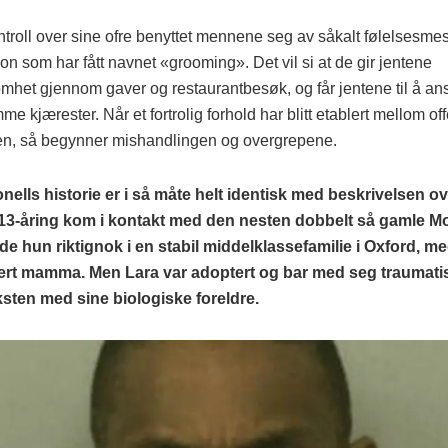
ntroll over sine ofre benyttet mennene seg av såkalt følelsesme
n som har fått navnet «grooming». Det vil si at de gir jentene
het gjennom gaver og restaurantbesøk, og får jentene til å a
 kjærester. Når et fortrolig forhold har blitt etablert mellom off
en, så begynner mishandlingen og overgrepene.
ells historie er i så måte helt identisk med beskrivelsen o
13-åring kom i kontakt med den nesten dobbelt så gamle
vde hun riktignok i en stabil middelklassefamilie i Oxford, me
ert mamma. Men Lara var adoptert og bar med seg traumati
sten med sine biologiske foreldre.