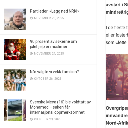
avslørt i 
Partileder: «Legg ned NRK!»
mindreårige
NOVEMBER 26, 2025
I de fleste
eller foste
90 prosent av søkerne om
som «lette
julehjelp er muslimer
NOVEMBER 24, 2025
Når valgte vi vekk familien?
OKTOBER 26, 2025
Svenske Meya (16) ble voldtatt av
Mohamed – saken får
Overgripe
internasjonal oppmerksomhet
innvandrer
OKTOBER 23, 2025
Nord-Afrik