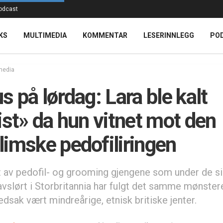
odcast
KS
MULTIMEDIA
KOMMENTAR
LESERINNLEGG
PO
media
s på lørdag: Lara ble kalt
ist» da hun vitnet mot den
imske pedofiliringen
et av pedofil- og grooming gjengene som under de s
 avslørt i Storbritannia har fulgt det samme mønster
edsak vært mindreårige, etnisk britiske jenter.