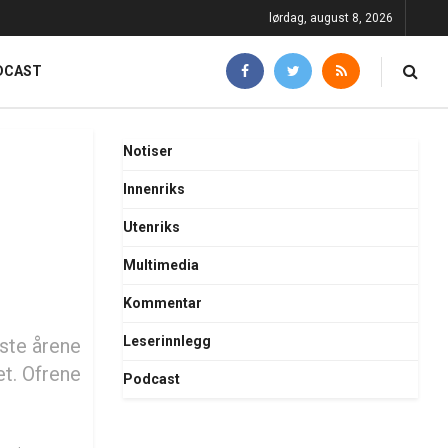
lørdag, august 8, 2026
DCAST
Notiser
Innenriks
Utenriks
Multimedia
Kommentar
Leserinnlegg
iste årene
et. Ofrene
Podcast