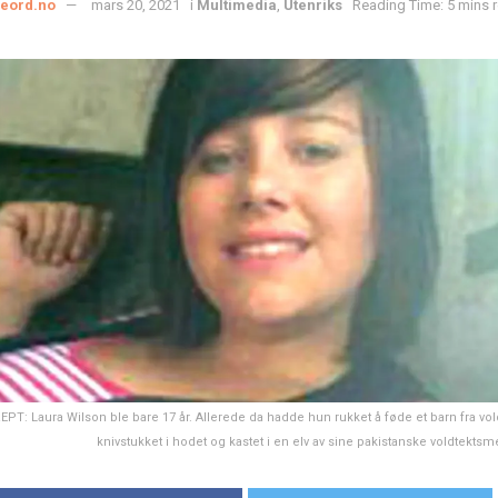
ieord.no
mars 20, 2021
i
Multimedia
,
Utenriks
Reading Time: 5 mins 
PT: Laura Wilson ble bare 17 år. Allerede da hadde hun rukket å føde et barn fra vo
knivstukket i hodet og kastet i en elv av sine pakistanske voldtektsme