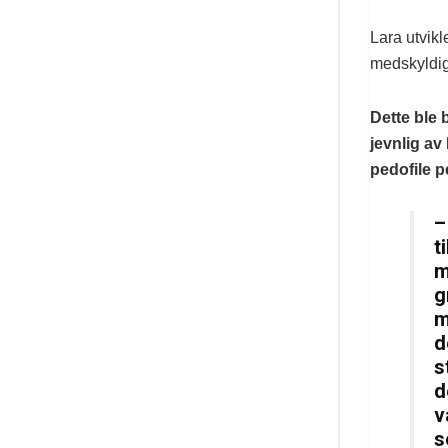
Lara utvikl
medskyldige
Dette ble 
jevnlig a
pedofile pe
–
t
m
g
m
d
s
d
v
s