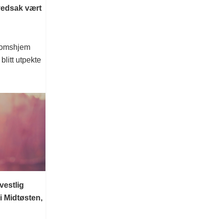
ovedsak vært
gdomshjem
blitt utpekte
vestlig
i Midtøsten,