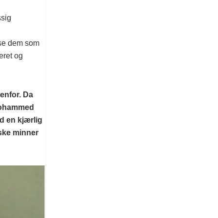
ssig
nse dem som
eret og
venfor. Da
 Mohammed
d en kjærlig
ske minner