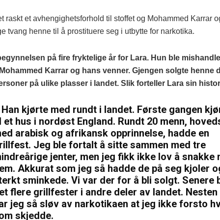
et raskt et avhengighetsforhold til stoffet og Mohammed Karrar 
 tvang henne til å prostituere seg i utbytte for narkotika.
begynnelsen på fire fryktelige år for Lara. Hun ble mishandle
v Mohammed Karrar og hans venner. Gjengen solgte henne d
rsoner på ulike plasser i landet. Slik forteller Lara sin histor
 Han kjørte med rundt i landet. Første gangen kjør
il et hus i nordøst England. Rundt 20 menn, hoved
ed arabisk og afrikansk opprinnelse, hadde en
rillfest. Jeg ble fortalt å sitte sammen med tre
indreårige jenter, men jeg fikk ikke lov å snakke
em. Akkurat som jeg så hadde de på seg kjoler o
terkt sminkede. Vi var der for å bli solgt. Senere 
et flere grillfester i andre deler av landet. Nesten 
ar jeg så sløv av narkotikaen at jeg ikke forsto h
om skjedde.