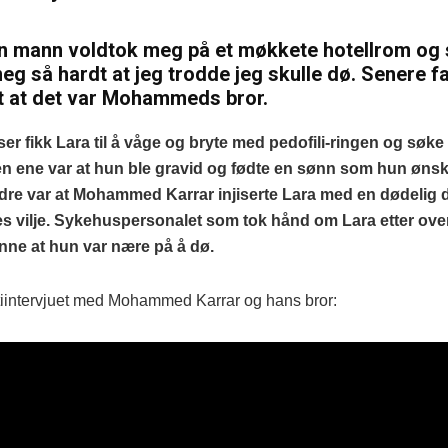
n mann voldtok meg på et møkkete hotellrom og 
eg så hardt at jeg trodde jeg skulle dø. Senere fa
t at det var Mohammeds bror.
er fikk Lara til å våge og bryte med pedofili-ringen og søke
Den ene var at hun ble gravid og fødte en sønn som hun ønsk
ndre var at Mohammed Karrar injiserte Lara med en dødelig 
s vilje. Sykehuspersonalet som tok hånd om Lara etter ov
enne at hun var nære på å dø.
itiintervjuet med Mohammed Karrar og hans bror: