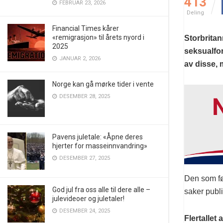
413
FEBRUAR 23, 2026
Deling
Financial Times kårer
«remigrasjon» til årets nyord i
Storbritan
2025
seksualfor
JANUAR 2, 2026
av disse, 
Norge kan gå mørke tider i vente
DESEMBER 28, 2025
Pavens juletale: «Åpne deres
hjerter for masseinnvandring»
DESEMBER 27, 2025
Den som føl
God jul fra oss alle til dere alle –
saker publ
julevideoer og juletaler!
DESEMBER 24, 2025
Flertallet