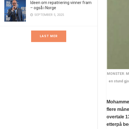
Ideen om repatriering vinner fram
– også i Norge
SEPTEMBER 5, 2025
LAST MER
MONSTER: Moh
en stund gjo
Mohammed 
flere mån
overtale 1
etterpå be