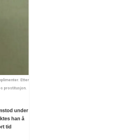
plimenter. Etter
s prostitusjon.
emstod under
ktes han å
rt tid