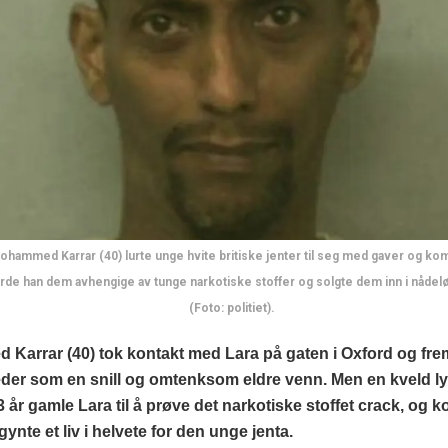
ammed Karrar (40) lurte unge hvite britiske jenter til seg med gaver og kom
rde han dem avhengige av tunge narkotiske stoffer og solgte dem inn i nådelø
(Foto: politiet).
Karrar (40) tok kontakt med Lara på gaten i Oxford og fr
eder som en snill og omtenksom eldre venn. Men en kveld ly
3 år gamle Lara til å prøve det narkotiske stoffet crack, og ko
gynte et liv i helvete for den unge jenta.