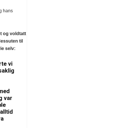
og hans
t og voldtatt
essuten til
ie selv:
te vi
saklig
 med
g var
ble
alltid
va