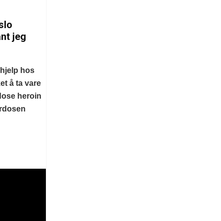
slo
nt jeg
 hjelp hos
et å ta vare
dose heroin
erdosen