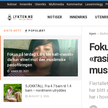
Notiser
Innenriks
Utenriks
Multimedia
Kommentar
Leserinnlegg
P
NOTISER
INNENRIKS
UTENRI
SISTE NYTT
POPULÆRT
Hjem
Multi
Foku
Fokus på lørdag: Lara ble kalt «rasist»
«ras
da hun vitnet mot den muslimske
pedofiliringen
musl
MARS 20, 2021
Flertall
SJOKKTALL: Fra 4.7 barn til 1.4
har blitt
barn – nordmenn utryddes
har i hov
AUGUST 3, 2026