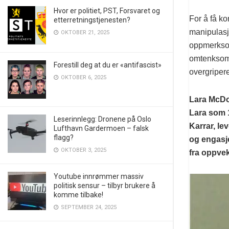
Hvor er politiet, PST, Forsvaret og
For å få ko
etterretningstjenesten?
manipulasjo
OKTOBER 21, 2025
oppmerksom
omtenksomme
Forestill deg at du er «antifascist»
overgriper
OKTOBER 6, 2025
Lara McDon
Lara som 
Leserinnlegg: Dronene på Oslo
Karrar, le
Lufthavn Gardermoen – falsk
flagg?
og engasj
OKTOBER 3, 2025
fra oppvek
Youtube innrømmer massiv
politisk sensur – tilbyr brukere å
komme tilbake!
SEPTEMBER 24, 2025