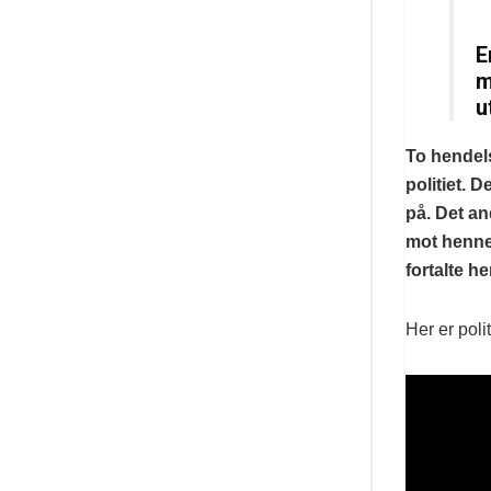
E
m
u
To hendels
politiet. 
på. Det a
mot henne
fortalte h
Her er pol