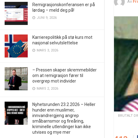
Av
Fr
Remigrasjonskonferansen er på
lørdag – meld deg på!
JUNI 9, 2026
Karrierepolitikk på stø kurs mot
nasjonal selvutslettelse
MARS 3, 2026
– Pressen skaper skremmebilder
om at remigrasjon fører til
overgrep mot individer
MARS 2, 2026
Nyhetsrunden 23.2.2026 – Heller
hunder enn muslimer,
innvandrergjeng angrep
BRUTALT DRE
småbarnsmor og fireåring,
kriminelle utlendinger kan ikke
utvises og mye mer