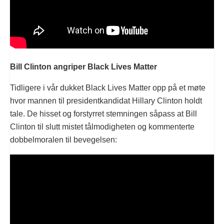
Bill Clinton angriper Black Lives Matter
Tidligere i vår dukket Black Lives Matter opp på et møte
hvor mannen til presidentkandidat Hillary Clinton holdt
tale. De hisset og forstyrret stemningen såpass at Bill
Clinton til slutt mistet tålmodigheten og kommenterte
dobbelmoralen til bevegelsen: