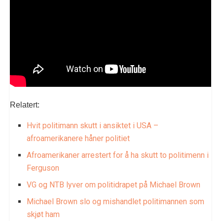
Relatert:
Hvit politimann skutt i ansiktet i USA –
afroamerikanere håner politiet
Afroamerikaner arrestert for å ha skutt to politimenn i
Ferguson
VG og NTB lyver om politidrapet på Michael Brown
Michael Brown slo og mishandlet politimannen som
skjøt ham