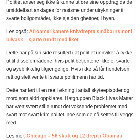
Politiet anser seg ikke å kunne utføre sine oppdrag da de
umiddelbart anklages for rasisme under utrykninger til
svarte boligområder, ikke sjelden ghettoer, i byen.
Les også:
Afroamerikanere knivdrepte småbarnsmor i
bilvask – kjørte rundt med liket
Dette har på sin side resultert i at politiet unnviker å rykke
ut til disse områdene, hvis politibetjentene ikke er svarte
og øyeblikkelig tilgjengelige. Hvis ikke så får hendelsen
rett og slett vente til svarte politimenn har tid.
Dette har ført til en reell økning i antall skyteepisoder og
mord som aldri oppklares. Hatgruppen Black Lives Matter
har vært svært stille rundt det voksende problemet med
svart-mot-svart kriminalitet, noe som de nå settes til veggs
med.
Les mer:
Chicago – 56 skutt og 12 drept i Obamas