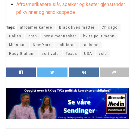
Afroamerikanere slår, sparker og kaster gjenstander
på kvinner og handikappede
Tags:
afroamerikanere
Black lives matter
Chicago
Dallas
drap
hvite mennesker
hvite politimenn
Missouri
New York
politidrap
rasisme
Rudy Giuliani
sort vold
Texas
USA
vold