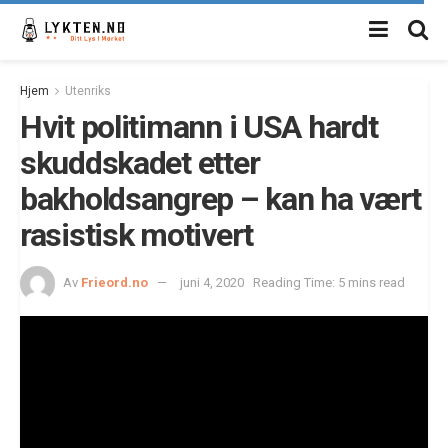
Hjem
Utenriks
Hvit politimann i USA hardt
skuddskadet etter
bakholdsangrep – kan ha vært
rasistisk motivert
Av
Frieord.no
juni 4, 2020
Reading Time: 5 mins read