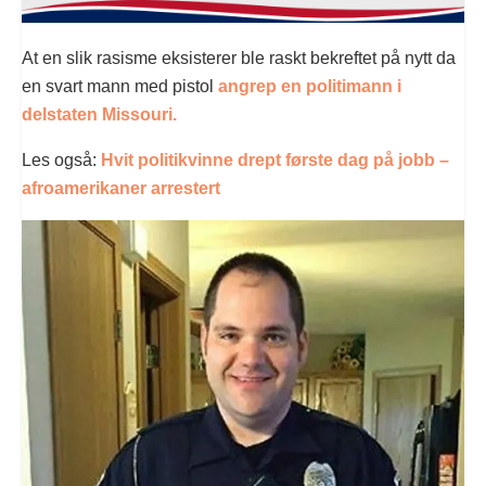
At en slik rasisme eksisterer ble raskt bekreftet på nytt da
en svart mann med pistol
angrep en politimann i
delstaten Missouri.
Les også:
Hvit politikvinne drept første dag på jobb –
afroamerikaner arrestert