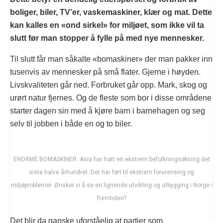
boliger, biler, TV’er, vaskemaskiner, klær og mat. Dette
kan kalles en «ond sirkel» for miljøet, som ikke vil ta
slutt før man stopper å fylle på med nye mennesker.
Til slutt får man såkalte «bomaskiner» der man pakker inn
tusenvis av mennesker på små flater. Gjerne i høyden.
Livskvaliteten går ned. Forbruket går opp. Mark, skog og
urørt natur fjernes. Og de fleste som bor i disse områdene
starter dagen sin med å kjøre barn i barnehagen og seg
selv til jobben i både en og to biler.
ENORME BOMASKINER: Asia har hatt en ekstrem befolkningsøkning det
siste halve århundret. Det har ført til ekstrem forurensing og
miljøproblemer. Ønsker vi å se en lignende utvikling og utbygging i Norge i
fremtiden?
Det blir da ganske uforståelig at partier som