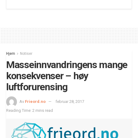
Hjem
Notiser
Masseinnvandringens mange
konsekvenser – høy
luftforurensing
Av
Frieord.no
februar 28, 2017
Reading Time: 2 mins read