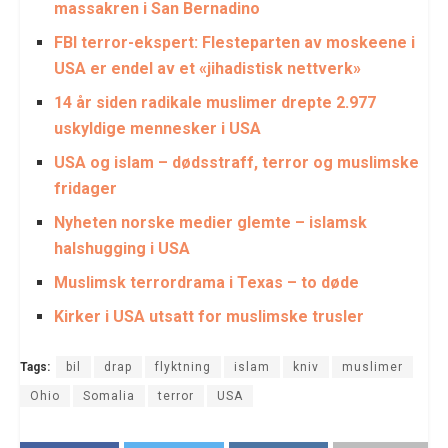
massakren i San Bernadino
FBI terror-ekspert: Flesteparten av moskeene i
USA er endel av et «jihadistisk nettverk»
14 år siden radikale muslimer drepte 2.977
uskyldige mennesker i USA
USA og islam – dødsstraff, terror og muslimske
fridager
Nyheten norske medier glemte – islamsk
halshugging i USA
Muslimsk terrordrama i Texas – to døde
Kirker i USA utsatt for muslimske trusler
Tags:
bil
drap
flyktning
islam
kniv
muslimer
Ohio
Somalia
terror
USA