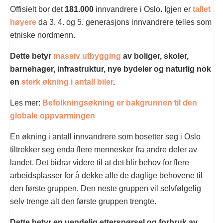
Offisielt bor det
181.000
innvandrere i Oslo. Igjen er
tallet
høyere
da 3. 4. og 5. generasjons innvandrere telles som
etniske nordmenn.
Dette betyr
massiv utbygging
av boliger, skoler,
barnehager, infrastruktur, nye bydeler og naturlig nok
en
sterk økning i antall biler
.
Les mer:
Befolkningsøkning er bakgrunnen til den
globale oppvarmingen
En økning i antall innvandrere som bosetter seg i Oslo
tiltrekker seg enda flere mennesker fra andre deler av
landet. Det bidrar videre til at det blir behov for flere
arbeidsplasser for å dekke alle de daglige behovene til
den første gruppen. Den neste gruppen vil selvfølgelig
selv trenge alt den første gruppen trengte.
Dette betyr en uendelig etterspørsel og forbruk av