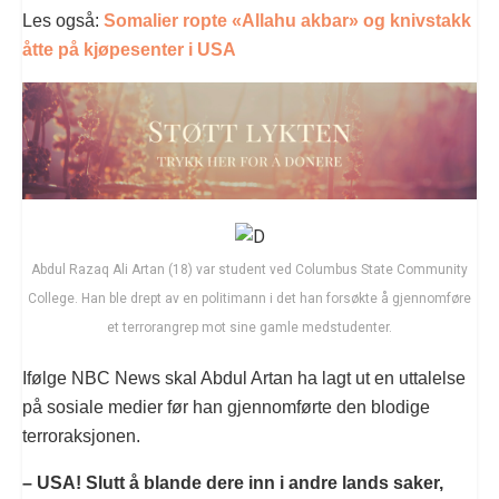
Les også:
Somalier ropte «Allahu akbar» og knivstakk
åtte på kjøpesenter i USA
Abdul Razaq Ali Artan (18) var student ved Columbus State Community
College. Han ble drept av en politimann i det han forsøkte å gjennomføre
et terrorangrep mot sine gamle medstudenter.
Ifølge NBC News skal Abdul Artan ha lagt ut en uttalelse
på sosiale medier før han gjennomførte den blodige
terroraksjonen.
– USA! Slutt å blande dere inn i andre lands saker,