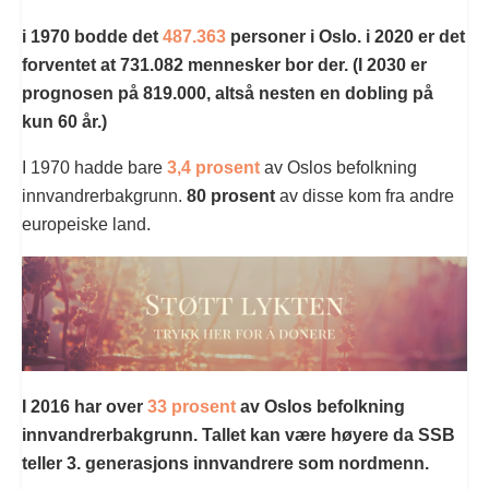
i 1970 bodde det
487.363
personer i Oslo. i 2020 er det
forventet at 731.082 mennesker bor der. (I 2030 er
prognosen på 819.000, altså nesten en dobling på
kun 60 år.)
I 1970 hadde bare
3,4 prosent
av Oslos befolkning
innvandrerbakgrunn.
80 prosent
av disse kom fra andre
europeiske land.
I 2016 har over
33 prosent
av Oslos befolkning
innvandrerbakgrunn. Tallet kan være høyere da SSB
teller 3. generasjons innvandrere som nordmenn.