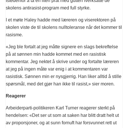
Istedenfor å ta en liten prat med gutten iverksatte de
skolens antirasist-program med full styrke.
I et møte Haley hadde med læreren og viserektoren på
skolen viste de til skolens nulltoleranse når det kommer til
rasisme.
«Jeg ble fortalt at jeg måtte signere en slags bekreftelse
på at sønnen min hadde kommet med en rasistisk
kommentar. Jeg nektet å skrive under og fortalte læreren
at jeg på ingen måte var enig i at kommentaren var
rasistisk. Sønnen min er nysgjerrig. Han liker alltid å stille
spørsmål, med det gjør han ikke til rasist,» sier moren.
Reagerer
Arbeiderparti-politikeren Karl Turner reagerer sterkt på
hendelsen: «Det ser ut som at saken har blitt dratt helt ut
av proporsjoner, og at sunn fornuft har forsvunnet rett ut