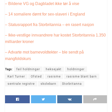
– Bildene VG og Dagbladet ikke tør å vise
– 14 somaliere dømt for sex-slaveri i England
– Statusrapport fra Storbritannia – en rasert nasjon
– Ikke-vestlige innvandrere har kostet Storbritannia 1.350
milliarder kroner
– Advarte mot barnevoldtekter – ble sendt på
mangfoldskurs
Tags:
feil holdninger
heksejakt
holdninger
Karl Turner
Ofsted
rasisme
rasisme blant barn
sentrale registre
skolebarn
Storbritanna