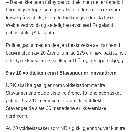
– Det er ikke noen fullbyrdet voldtek, men det er forhold i
handlingsforløpet som gjør at vi etterforsker saken som
forsøk på voldtekt, sier etterforskningsleder Ida Lise
Wekre ved vold- og sedelighetsavsnittet i Rogaland
politidistrikt. (Sitat slutt).
Politiet går ut med en dealjert beskrivelse av mannen: I
begynnelsen av 20-årene, om lag 175 cm høy, pakistansk
eller tyrkisk utseende, kortklippet hår og tredagersskjegg.
9 av 10 voldtektsmenn i Stavanger er innvandrere
NRK skal ha gått igjennom voldtektsdommer fra
Stavanger tingrett de siste tre årene. Tallene overrasket
politiet. 9 av 10 menn som er dømt for voldtekt i
Stavanger de siste 36 månedene er ikke-etniske
nordmenn.
Av 20 voldtektssaker som NRK gikk igjennom, var kun tre