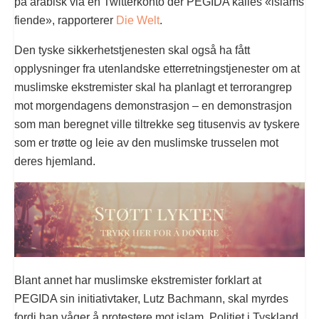
på arabisk via en Twitterkonto der PEGIDA kalles «islams
fiende», rapporterer
Die Welt
.
Den tyske sikkerhetstjenesten skal også ha fått
opplysninger fra utenlandske etterretningstjenester om at
muslimske ekstremister skal ha planlagt et terrorangrep
mot morgendagens demonstrasjon – en demonstrasjon
som man beregnet ville tiltrekke seg titusenvis av tyskere
som er trøtte og leie av den muslimske trusselen mot
deres hjemland.
Blant annet har muslimske ekstremister forklart at
PEGIDA sin initiativtaker, Lutz Bachmann, skal myrdes
fordi han våger å protestere mot islam. Politiet i Tyskland