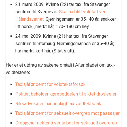
21. mars 2009: Kvinne (22) tar taxi fra Stavanger
sentrum til Kvernevik.
Skal ha blitt voldtatt ved
Hålandsvatnet.
Gjerningsmann er 35- 40 år, snakker
litt norsk, jmørkt hår, 170- 180 cm høy.
24. mai 2009. Kvinne (21) har taxi fra Stavanger
sentrum til Storhaug. Gjerningsmannen er 35-40 år,
har mørkt, kort hår. (Sitat slutt).
Her er et utdrag av sakene omtalt i Aftenbladet om taxi-
voldtektene:
Taxisjåfør dømt for voldtektsforsøk
Politiet beholder kjøreseddelen til siktet drosjeeier
Riksadvokaten har henlagt taxivoldtektssak
Taxisjåfør dømt for seksuelt overgrep mot passasjer
Drosjeeier nekter å vedta bot for seksuelt overgrep