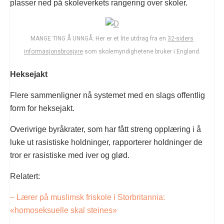
plasser ned på skoleverkets rangering over skoler.
MANGE TING Å UNNGÅ: Her er et lite utdrag fra en
32-siders
informasjonsbrosjyre
som skolemyndighetene bruker i England.
Heksejakt
Flere sammenligner nå systemet med en slags offentlig
form for heksejakt.
Overivrige byråkrater, som har fått streng opplæring i å
luke ut rasistiske holdninger, rapporterer holdninger de
tror er rasistiske med iver og glød.
Relatert:
– Lærer på muslimsk friskole i Storbritannia:
«homoseksuelle skal steines»