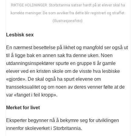
RIKTIGE HOLDNINGER. Storbritannia satser hardt på at elever skal ha
korrekte meninger. De som avviker fra dette blir registrert og straffet.
(Illustrasjonsfoto).
Lesbisk sex
En nærmest besettelse på likhet og mangfold ser også ut
til å ligge bak en annen sak fra denne uken. Noen
utdanningsinspektører spurte en gruppe ti år gamle
elever ved en kristen skole om de visste hva lesbiske
«gjorde». De skal også ha spurt elevene om
transseksualitet og om noen av deres venner følte at de
var «fanget i feil kropp».
Merket for livet
Eksperter begynner nå å bekymre seg for utviklingen
innenfor skoleverket i Storbritannia.