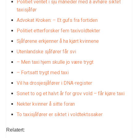
Politiet ventet i sju måneder med å avhøre siktet
taxisjåfør
Advokat Kroken: – Et gufs fra fortiden
Politiet etterforsker fem taxivoldtekter
Sjåførene erkjenner å ha kjørt kvinnene
Utenlandske sjåfører får svi
– Men taxi hjem skulle jo være trygt
– Fortsatt trygt med taxi
Vil ha drosjesjåfører i DNA-register
Sonet to og et halvt år for grov vold – får kjøre taxi
Nekter kvinner å sitte foran
To taxisjåfører er siktet i voldtektssaker
Relatert: