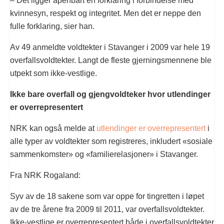
– Det ligger åpenbart en forklaring i forbindelse med
kvinnesyn, respekt og integritet. Men det er neppe den
fulle forklaring, sier han.
Av 49 anmeldte voldtekter i Stavanger i 2009 var hele 19
overfallsvoldtekter. Langt de fleste gjerningsmennene ble
utpekt som ikke-vestlige.
Ikke bare overfall og gjengvoldteker hvor utlendinger
er overrepresentert
NRK kan også melde at
utlendinger er overrepresentert
i
alle typer av voldtekter som registreres, inkludert «sosiale
sammenkomster» og «familierelasjoner» i Stavanger.
Fra NRK Rogaland:
Syv av de 18 sakene som var oppe for tingretten i løpet
av de tre årene fra 2009 til 2011, var overfallsvoldtekter.
Ikke-vestlige er overrepresentert både i overfallsvoldtekter