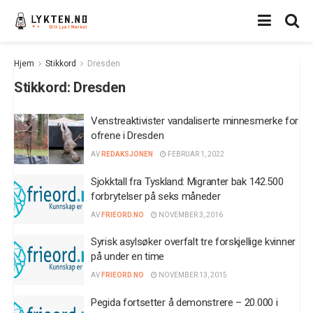
Hjem
Stikkord
Dresden
Stikkord:
Dresden
Venstreaktivister vandaliserte minnesmerke for
ofrene i Dresden
AV
REDAKSJONEN
FEBRUAR 1, 2022
Sjokktall fra Tyskland: Migranter bak 142.500
forbrytelser på seks måneder
AV
FRIEORD.NO
NOVEMBER 3, 2016
Syrisk asylsøker overfalt tre forskjellige kvinner
på under en time
AV
FRIEORD.NO
NOVEMBER 13, 2015
Pegida fortsetter å demonstrere – 20.000 i