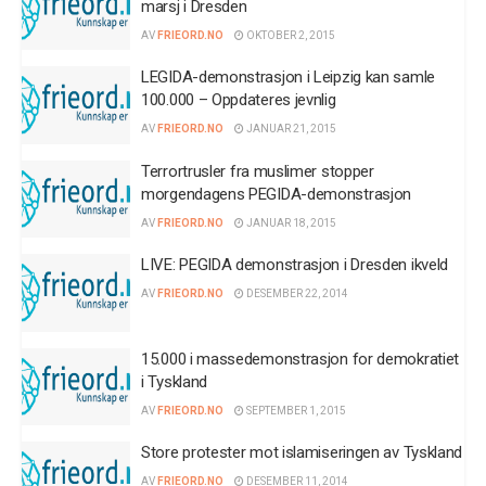
marsj i Dresden
AV
FRIEORD.NO
OKTOBER 2, 2015
LEGIDA-demonstrasjon i Leipzig kan samle
100.000 – Oppdateres jevnlig
AV
FRIEORD.NO
JANUAR 21, 2015
Terrortrusler fra muslimer stopper
morgendagens PEGIDA-demonstrasjon
AV
FRIEORD.NO
JANUAR 18, 2015
LIVE: PEGIDA demonstrasjon i Dresden ikveld
AV
FRIEORD.NO
DESEMBER 22, 2014
15.000 i massedemonstrasjon for demokratiet
i Tyskland
AV
FRIEORD.NO
SEPTEMBER 1, 2015
Store protester mot islamiseringen av Tyskland
AV
FRIEORD.NO
DESEMBER 11, 2014