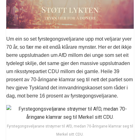
Um ein so set fyrstegongsveljarane upp mot veljarar yver
70 år, so fær me eit endå klårare mynster. Her er det ikkje
berre uppslutnaden um AfD millom dei unge som set eit
tydelegt skilje, det same gjer den massive uppslutnaden
um riksstyrepartiet CDU millom dei gamle. Heile 39
prosent av 70-åringane klamrar seg til nett det partiet som
hev gjeve Tyskland det innvandringskaoset som råder i
dag, mot berre 16 prosent av fyrstegongsveljarane.
Fyrstegongsveljarane strøymer til AfD, medan 70-åringane klamrar seg til
Merkel sitt CDU.