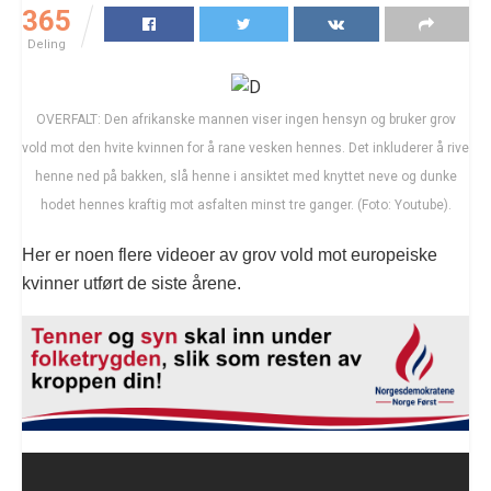
365
Deling
OVERFALT: Den afrikanske mannen viser ingen hensyn og bruker grov
vold mot den hvite kvinnen for å rane vesken hennes. Det inkluderer å rive
henne ned på bakken, slå henne i ansiktet med knyttet neve og dunke
hodet hennes kraftig mot asfalten minst tre ganger. (Foto: Youtube).
Her er noen flere videoer av grov vold mot europeiske
kvinner utført de siste årene.