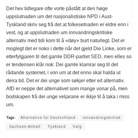
Det hev tidlegare ofte vorte påstått at den høge
uppslutnaden um det nasjonalistiske NPD i Aust-
Tyskland skriv seg frå det at folkesetnaden er eldre enn i
vest, og at uppslutnaden um innvandringskritiske
alternativ med tidi kom til å «døy» burt naturlegt. Det er
moglegt det er noko i dette når det gjeld Die Linke, som er
etterfylgjaren til det gamle DDR-partiet SED, men elles so
er tendensen klår nok: Dei gamle klamrar seg til det
rådande systemet, i von um at det enno skal halda ut
deira tid. Det er dei unge som søkjer etter eit alternativ.
AfD er neppe det alternativet som mange vonar på, men
bodskapen frå dei unge veljarane er ikkje til å taka i miss
um.
Tags:
Alternative für Deutschland
innvandringskritisk
Sachsen-Anhalt
Tyskland
Valg