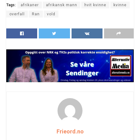
Tags:
afrikaner
afrikansk mann
hvit kvinne
kvinne
overfall
Ran
vold
Frieord.no