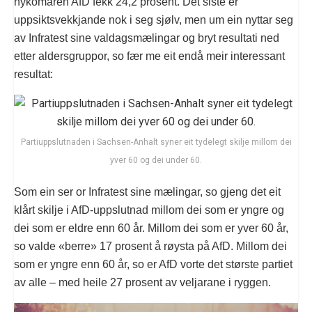
nykomaren AfD fekk 24,2 prosent. Det siste er
uppsiktsvekkjande nok i seg sjølv, men um ein nyttar seg
av Infratest sine valdagsmælingar og bryt resultati ned
etter aldersgruppor, so fær me eit endå meir interessant
resultat:
Partiuppslutnaden i Sachsen-Anhalt syner eit tydelegt skilje millom dei
yver 60 og dei under 60.
Som ein ser or Infratest sine mælingar, so gjeng det eit
klårt skilje i AfD-uppslutnad millom dei som er yngre og
dei som er eldre enn 60 år. Millom dei som er yver 60 år,
so valde «berre» 17 prosent å røysta på AfD. Millom dei
som er yngre enn 60 år, so er AfD vorte det største partiet
av alle – med heile 27 prosent av veljarane i ryggen.