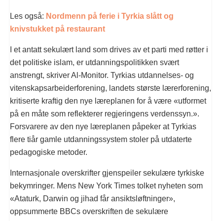
Les også:
Nordmenn på ferie i Tyrkia slått og
knivstukket på restaurant
I et antatt sekulært land som drives av et parti med røtter i
det politiske islam, er utdanningspolitikken svært
anstrengt, skriver Al-Monitor. Tyrkias utdannelses- og
vitenskapsarbeiderforening, landets største lærerforening,
kritiserte kraftig den nye læreplanen for å være «utformet
på en måte som reflekterer regjeringens verdenssyn.».
Forsvarere av den nye læreplanen påpeker at Tyrkias
flere tiår gamle utdanningssystem stoler på utdaterte
pedagogiske metoder.
Internasjonale overskrifter gjenspeiler sekulære tyrkiske
bekymringer. Mens New York Times tolket nyheten som
«Ataturk, Darwin og jihad får ansiktsløftninger»,
oppsummerte BBCs overskriften de sekulære