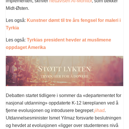
implementert, skriver
nettavisen Al-Monitor
, som dekker
Midt-Østen.
Les også:
Kunstner dømt til tre års fengsel for maleri i
Tyrkia
Les også:
Tyrkias president hevder at muslimene
oppdaget Amerika
Debatten startet tidligere i sommer da «departementet for
nasjonal utdanning» oppdaterte K-12 læreplanen ved å
fjerne evolusjonen og introdusere begrepet
jihad
.
Utdannelsesminister Ismet Yilmaz forsvarte beslutningen
og hevdet at evolusjonen «ligger over studentenes nivå