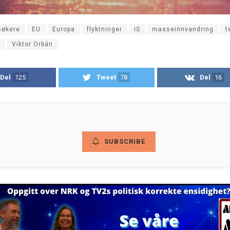
søkere
EU
Europa
flyktninger
IS
masseinnvandring
t
Viktor Orbán
Del
125
Tweet
78
Del
16
SUBSCRIBE