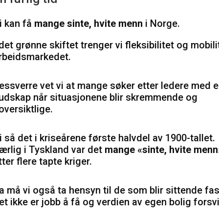
i kan få
mange sinte, hvite menn
i Norge.
 det grønne skiftet trenger vi fleksibilitet og mobilit
rbeidsmarkedet.
essverre vet vi at mange søker etter ledere med e
udskap når situasjonene blir skremmende og
oversiktlige.
i så det i kriseårene første halvdel av 1900-tallet.
ærlig i Tyskland var det
mange «sinte, hvite menn
tter flere tapte kriger.
a må vi også ta hensyn til de som blir sittende fas
et ikke er jobb å få og verdien av egen bolig forsv