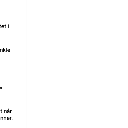
et i
nkle
»
t når
inner.