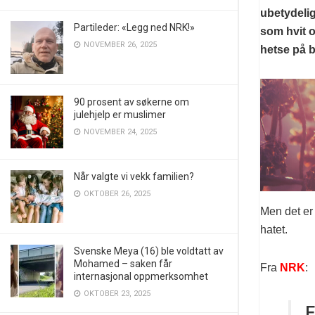
ubetydelig
Partileder: «Legg ned NRK!»
som hvit o
NOVEMBER 26, 2025
hetse på 
90 prosent av søkerne om
julehjelp er muslimer
NOVEMBER 24, 2025
Når valgte vi vekk familien?
OKTOBER 26, 2025
Men det er
hatet.
Svenske Meya (16) ble voldtatt av
Mohamed – saken får
Fra
NRK
:
internasjonal oppmerksomhet
OKTOBER 23, 2025
E