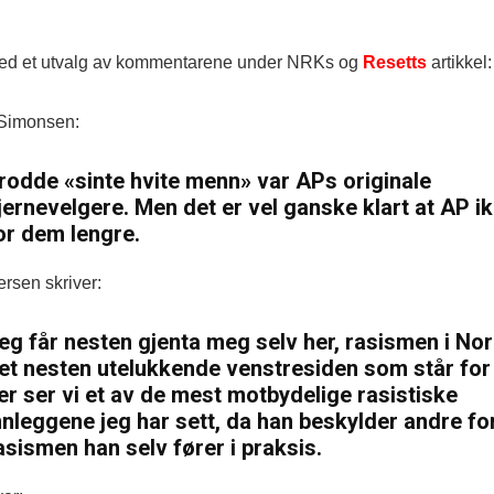
ved et utvalg av kommentarene under NRKs og
Resetts
artikkel:
 Simonsen:
rodde «sinte hvite menn» var APs originale
jernevelgere. Men det er vel ganske klart at AP ik
or dem lengre.
rsen skriver:
eg får nesten gjenta meg selv her, rasismen i Nor
et nesten utelukkende venstresiden som står for
er ser vi et av de mest motbydelige rasistiske
nnleggene jeg har sett, da han beskylder andre fo
asismen han selv fører i praksis.