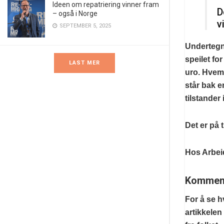
Ideen om repatriering vinner fram
D
– også i Norge
v
SEPTEMBER 5, 2025
Undertegn
speilet fo
LAST MER
uro. Hvem 
står bak e
tilstander
Det er på 
Hos Arbeid
Kommenta
For å se h
artikkelen