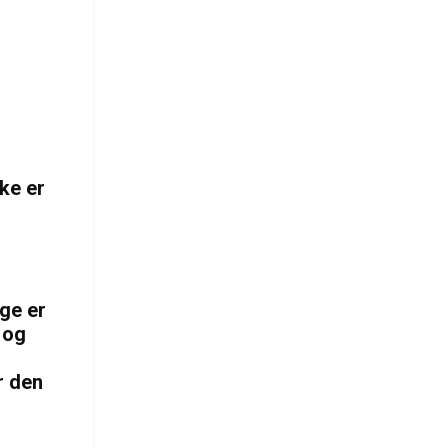
ke er
ge er
 og
r den