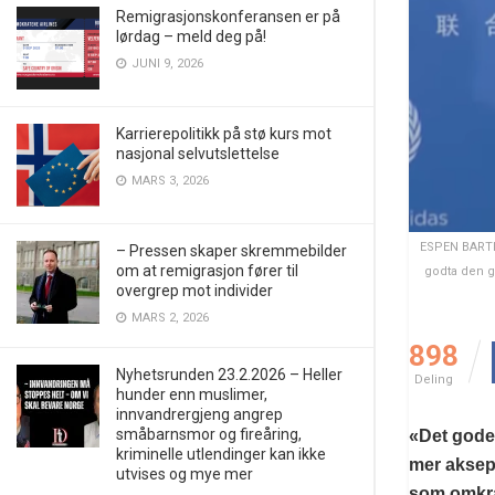
Remigrasjonskonferansen er på
lørdag – meld deg på!
JUNI 9, 2026
Karrierepolitikk på stø kurs mot
nasjonal selvutslettelse
MARS 3, 2026
ESPEN BARTH
– Pressen skaper skremmebilder
om at remigrasjon fører til
godta den g
overgrep mot individer
MARS 2, 2026
898
Nyhetsrunden 23.2.2026 – Heller
Deling
hunder enn muslimer,
innvandrergjeng angrep
småbarnsmor og fireåring,
«Det gode 
kriminelle utlendinger kan ikke
mer aksept
utvises og mye mer
som omkr