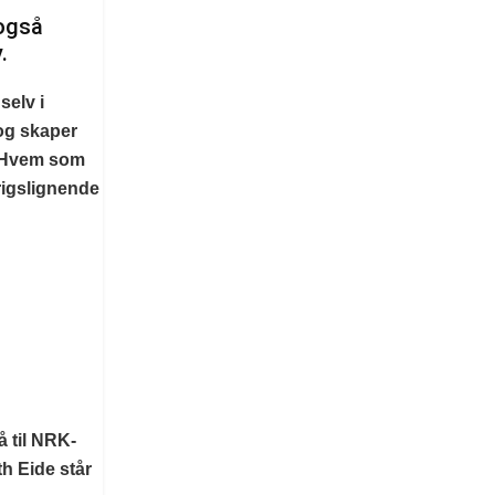
 også
.
selv i
 og skaper
r. Hvem som
rigslignende
å til NRK-
h Eide står