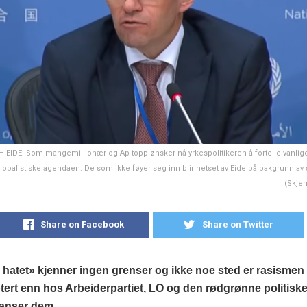
 EIDE: Som mangemillionær og Ap-topp ønsker nå yrkespolitikeren å fortelle vanl
lobalistiske agendaen. De som ikke føyer seg inn blir hetset av Eide på bakgrunn av 
(Skje
Share on Facebook
Share on Twitter
hatet» kjenner ingen grenser og ikke noe sted er rasismen
ert enn hos Arbeiderpartiet, LO og den rødgrønne politisk
anser dem.