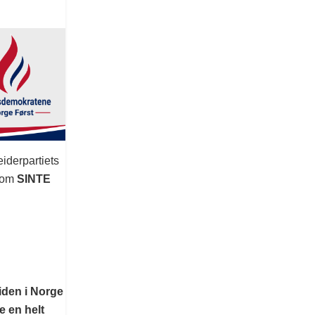
eiderpartiets
d om
SINTE
siden i Norge
e en helt