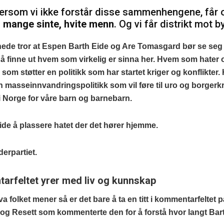
ersom vi ikke forstår disse sammenhengene, får
i
mange sinte, hvite menn
. Og vi får distrikt mot by
ede tror at Espen Barth Eide og Are Tomasgard bør se seg 
r å finne ut hvem som virkelig er sinna her. Hvem som hater
som støtter en politikk som har startet kriger og konflikte
n masseinnvandringspolitikk som vil føre til uro og borgerk
 i Norge for våre barn og barnebarn.
tide å plassere hatet der det hører hjemme.
erpartiet.
rfeltet yrer med liv og kunnskap
va folket mener så er det bare å ta en titt i kommentarfeltet p
 og Resett som kommenterte den for å forstå hvor langt Bart