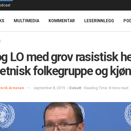
odcast
KS
MULTIMEDIA
KOMMENTAR
LESERINNLEGG
PO
t
g LO med grov rasistisk h
etnisk folkegruppe og kjø
nrik Arnesen
september 8, 2019
i
Debatt
Reading Time: 8 mins read