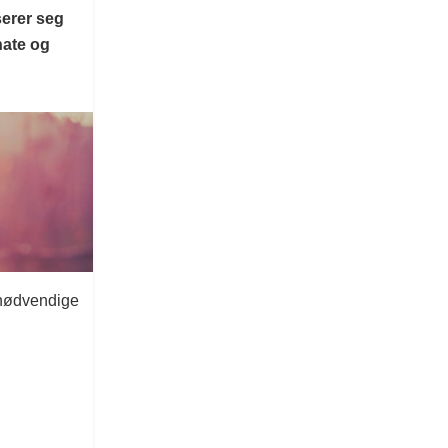
serer seg
hate og
 nødvendige