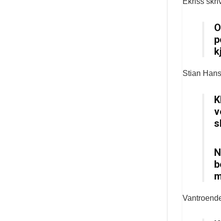
Ekriss skri
O
p
k
Stian Hans
K
v
s
N
b
m
Vantroende