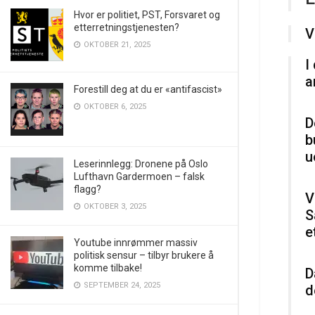
Hvor er politiet, PST, Forsvaret og
etterretningstjenesten?
V
OKTOBER 21, 2025
I
a
Forestill deg at du er «antifascist»
OKTOBER 6, 2025
D
b
u
Leserinnlegg: Dronene på Oslo
Lufthavn Gardermoen – falsk
flagg?
V
OKTOBER 3, 2025
S
e
Youtube innrømmer massiv
politisk sensur – tilbyr brukere å
komme tilbake!
D
SEPTEMBER 24, 2025
d