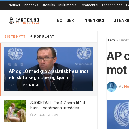
Notiser
Innenriks
Utenriks
Multimedia
Kommentar
Leserinnlegg
P
NOTISER
INNENRIKS
UTENRI
SISTE NYTT
POPULÆRT
Hjem
Debat
AP o
mot 
AP og LO med grov rasistisk hets mot
etnisk folkegruppe og kjønn
SEPTEMBER 8, 2019
Av
He
SJOKKTALL: Fra 4.7 barn til 1.4
barn – nordmenn utryddes
AUGUST 3, 2026