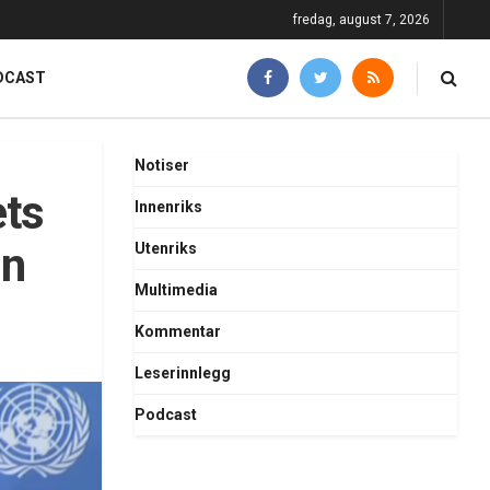
fredag, august 7, 2026
DCAST
Notiser
ets
Innenriks
nn
Utenriks
Multimedia
Kommentar
Leserinnlegg
Podcast