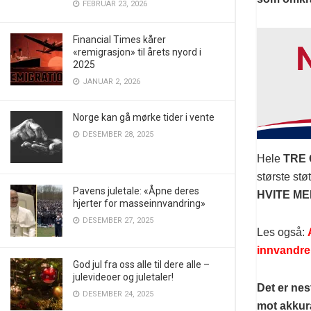
FEBRUAR 23, 2026
Financial Times kårer
«remigrasjon» til årets nyord i
2025
JANUAR 2, 2026
Norge kan gå mørke tider i vente
DESEMBER 28, 2025
Hele
TRE
største st
Pavens juletale: «Åpne deres
HVITE M
hjerter for masseinnvandring»
DESEMBER 27, 2025
Les også:
innvandrer
God jul fra oss alle til dere alle –
julevideoer og juletaler!
Det er nes
DESEMBER 24, 2025
mot akkura