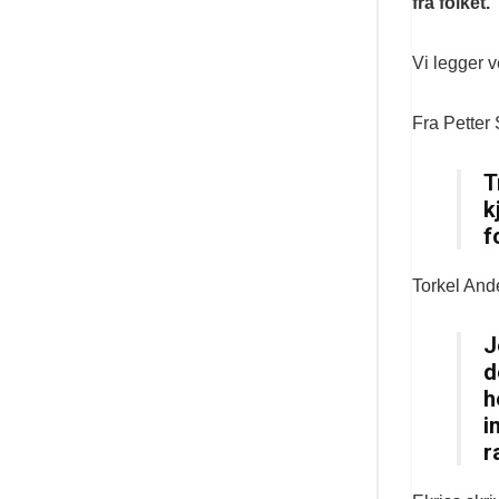
fra folket.
Vi legger 
Fra Petter
T
k
f
Torkel Ande
J
d
h
i
r