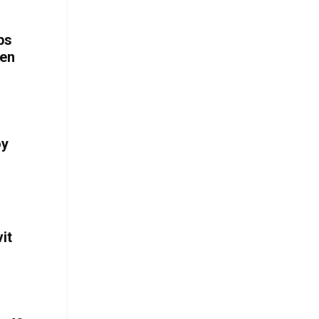
ps
men
øy
it