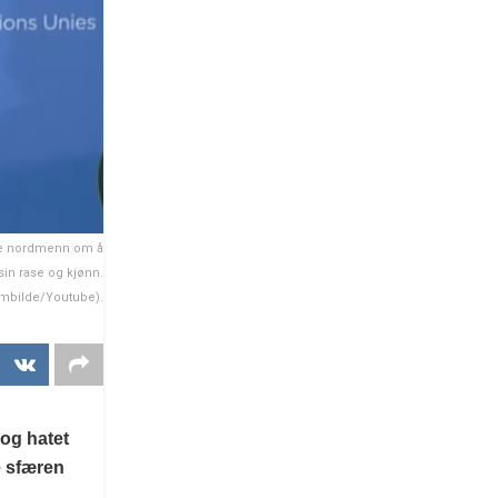
ige nordmenn om å
sin rase og kjønn.
rmbilde/Youtube).
 og hatet
e sfæren