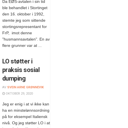
Da EØS-avtalen i sin tid
ble behandlet i Stortinget
den 16. oktober i 1992,
stemte jeg som sittende
stortingsrepresentant for
FrP, imot denne
"husmannsavtalen". En av
flere grunner var at ...
LO støtter i
praksis sosial
dumping
AV
SVEIN ARNE GRØNNEVIK
OKTOBER 29, 2020
Jeg er enig i at vi ikke kan
ha en minstelønnsordning
på for eksempel Italiensk
nivå. Og jeg støtter LO i at