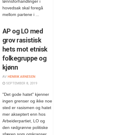
lønnsforhandlinger i
hovedsak skal foregå
mellom partene i ...
AP og LO med
grov rasistisk
hets mot etnisk
folkegruppe og
kjønn
AV
HENRIK ARNESEN
SEPTEMBER 8, 2019
"Det gode hatet" kjenner
ingen grenser og ikke noe
sted er rasismen og hatet
mer akseptert enn hos
Arbeiderpartiet, LO og
den rødgrønne politiske
sfæren som omkranser