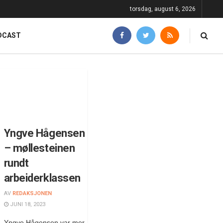
torsdag, august 6, 2026
DCAST
Yngve Hågensen
– møllesteinen
rundt
arbeiderklassen
AV
REDAKSJONEN
JUNI 18, 2023
Yngve Hågensen var mer