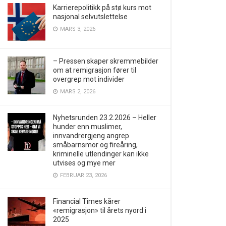
Karrierepolitikk på stø kurs mot
nasjonal selvutslettelse
MARS 3, 2026
– Pressen skaper skremmebilder
om at remigrasjon fører til
overgrep mot individer
MARS 2, 2026
Nyhetsrunden 23.2.2026 – Heller
hunder enn muslimer,
innvandrergjeng angrep
småbarnsmor og fireåring,
kriminelle utlendinger kan ikke
utvises og mye mer
FEBRUAR 23, 2026
Financial Times kårer
«remigrasjon» til årets nyord i
2025