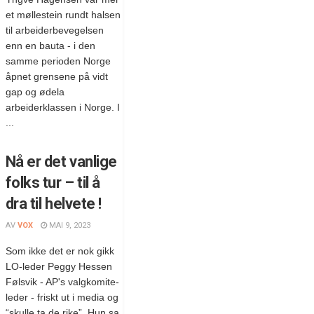
et møllestein rundt halsen
til arbeiderbevegelsen
enn en bauta - i den
samme perioden Norge
åpnet grensene på vidt
gap og ødela
arbeiderklassen i Norge. I
...
Nå er det vanlige
folks tur – til å
dra til helvete !
AV
VOX
MAI 9, 2023
Som ikke det er nok gikk
LO-leder Peggy Hessen
Følsvik - AP's valgkomite-
leder - friskt ut i media og
“skulle ta de rike”. Hun sa