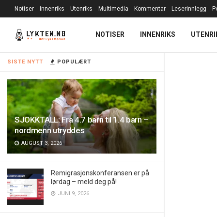
Notiser
Innenriks
Utenriks
Multimedia
Kommentar
Leserinnlegg
P
NOTISER
INNENRIKS
UTENRI
SISTE NYTT
POPULÆRT
SJOKKTALL: Fra 4.7 barn til 1.4 barn –
nordmenn utryddes
AUGUST 3, 2026
Remigrasjonskonferansen er på
lørdag – meld deg på!
JUNI 9, 2026