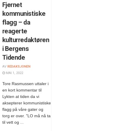
Fjernet
kommunistiske
flagg – da
reagerte
kulturredaktøren
i Bergens
Tidende
AV
REDAKSJONEN
MAI 1, 2022
Tore Rasmussen uttaler i
en kort kommentar til
Lykten at tiden da vi
aksepterer kommunistiske
flagg på våre gater og
torg er over. "LO må nå ta
til vett og ...