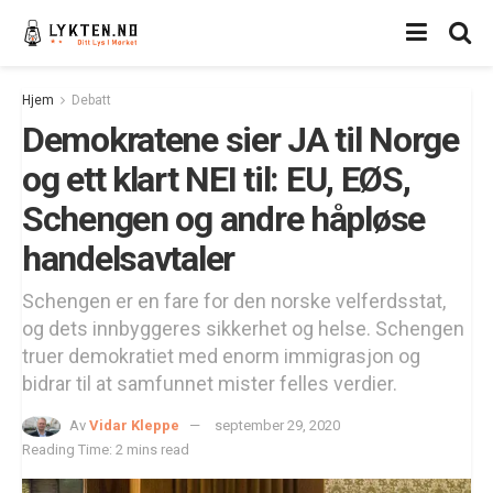
Hjem
Debatt
Demokratene sier JA til Norge
og ett klart NEI til: EU, EØS,
Schengen og andre håpløse
handelsavtaler
Schengen er en fare for den norske velferdsstat,
og dets innbyggeres sikkerhet og helse. Schengen
truer demokratiet med enorm immigrasjon og
bidrar til at samfunnet mister felles verdier.
Av
Vidar Kleppe
september 29, 2020
Reading Time: 2 mins read