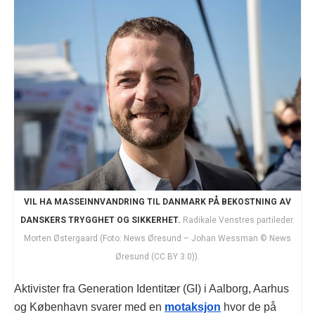
VIL HA MASSEINNVANDRING TIL DANMARK PÅ BEKOSTNING AV
DANSKERS TRYGGHET OG SIKKERHET.
Radikale Venstres partileder.
Morten Østergaard (Foto: News Øresund – Johan Wessman © News
Øresund (CC BY 3.0)).
Aktivister fra Generation Identitær (GI) i Aalborg, Aarhus
og København svarer med en
motaksjon
hvor de på