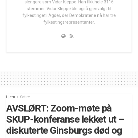
slengere som Vidar Kleppe. Han fikk hele 3116
stemmer. Vidar Kleppe ble også gjenvalgt til
fylkestinget i Agder, der Demokratene nå har tre
fylkestingsrepresentanter.
Hjem
Satire
AVSLØRT: Zoom-møte på
SKUP-konferanse lekket ut –
diskuterte Ginsburgs død og