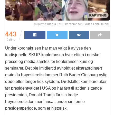
(Skjermbilde fra SKUP-konferansen - video i artikkelen).
443
Deling
Under koronakrisen har man valgt å avlyse den
tradisjonelle SKUP-konferansen hvor eliten i norske
presse og media samles for konferanser, kurs og
seminarer. Det ble imidlertid avholdt et ekstraordinært
møte da høyesterettsdommer Ruth Bader Ginsburg nylig
døde etter lenger tids sykdom. Dødsfallet kom bare uker
før presidentvalget i USA og har ført til at den sittende
presidenten, Donald Trump får sin tredje
høyesterettsdommer innsatt under sin første
presidentperiode, som er historisk.