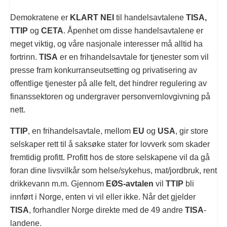
Demokratene er
KLART NEI
til handelsavtalene
TISA,
TTIP
og
CETA
. Åpenhet om disse handelsavtalene er
meget viktig, og våre nasjonale interesser må alltid ha
fortrinn.
TISA
er en frihandelsavtale for tjenester som vil
presse fram konkurranseutsetting og privatisering av
offentlige tjenester på alle felt, det hindrer regulering av
finanssektoren og undergraver personvernlovgivning på
nett.
TTIP
, en frihandelsavtale, mellom
EU
og
USA
, gir store
selskaper rett til å saksøke stater for lovverk som skader
fremtidig profitt. Profitt hos de store selskapene vil da gå
foran dine livsvilkår som helse/sykehus, mat/jordbruk, rent
drikkevann m.m. Gjennom
EØS-avtalen
vil
TTIP
bli
innført i Norge, enten vi vil eller ikke. Når det gjelder
TISA
, forhandler Norge direkte med de 49 andre
TISA
-
landene.