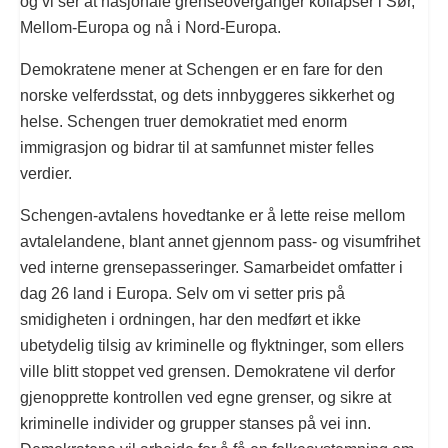
og vi ser at nasjonale grenseoverganger kollapser i Sør,
Mellom-Europa og nå i Nord-Europa.
Demokratene mener at Schengen er en fare for den
norske velferdsstat, og dets innbyggeres sikkerhet og
helse. Schengen truer demokratiet med enorm
immigrasjon og bidrar til at samfunnet mister felles
verdier.
Schengen-avtalens hovedtanke er å lette reise mellom
avtalelandene, blant annet gjennom pass- og visumfrihet
ved interne grensepasseringer. Samarbeidet omfatter i
dag 26 land i Europa. Selv om vi setter pris på
smidigheten i ordningen, har den medført et ikke
ubetydelig tilsig av kriminelle og flyktninger, som ellers
ville blitt stoppet ved grensen. Demokratene vil derfor
gjenopprette kontrollen ved egne grenser, og sikre at
kriminelle individer og grupper stanses på vei inn.