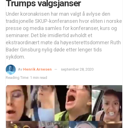
Trumps valgsjanser
Under koronakrisen har man valgt å avlyse den
tradisjonelle SKUP-konferansen hvor eliten i norske
presse og media samles for konferanser, kurs og
seminarer. Det ble imidlertid avholdt et
ekstraordinært møte da høyesterettsdommer Ruth
Bader Ginsburg nylig døde etter lenger tids
sykdom.
Av
Henrik Arnesen
september 28, 2020
Reading Time: 1 min read