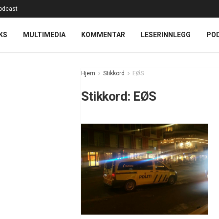
odcast
KS
MULTIMEDIA
KOMMENTAR
LESERINNLEGG
PO
Hjem
Stikkord
EØS
Stikkord:
EØS