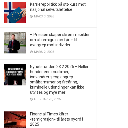
Karrierepolitikk på stø kurs mot
nasjonal selvutslettelse
MARS 3, 2026
– Pressen skaper skremmebilder
om at remigrasjon fører til
overgrep mot individer
MARS 2, 2026
Nyhetsrunden 23.2.2026 – Heller
hunder enn muslimer,
innvandrergjeng angrep
småbarnsmor og fireåring,
kriminelle utlendinger kan ikke
utvises og mye mer
FEBRUAR 23, 2026
Financial Times kårer
«remigrasjon» til årets nyord i
2025