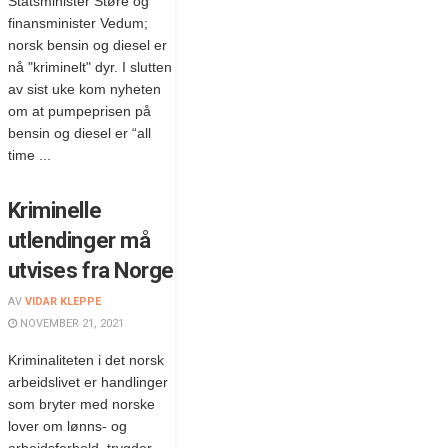
Statsminister Støre og
finansminister Vedum;
norsk bensin og diesel er
nå "kriminelt" dyr. I slutten
av sist uke kom nyheten
om at pumpeprisen på
bensin og diesel er “all
time ...
Kriminelle
utlendinger må
utvises fra Norge
AV
VIDAR KLEPPE
NOVEMBER 21, 2021
Kriminaliteten i det norsk
arbeidslivet er handlinger
som bryter med norske
lover om lønns- og