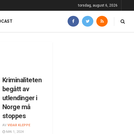
torsdag, august 6, 2026
DCAST
Kriminaliteten
begått av
utlendinger i
Norge må
stoppes
AV
VIDAR KLEPPE
MAI 1, 2024