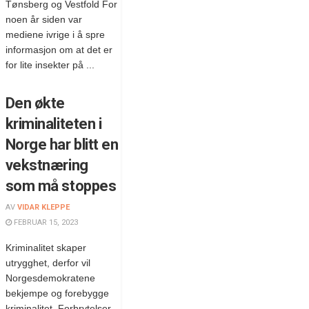
Tønsberg og Vestfold For
noen år siden var
mediene ivrige i å spre
informasjon om at det er
for lite insekter på ...
Den økte
kriminaliteten i
Norge har blitt en
vekstnæring
som må stoppes
AV
VIDAR KLEPPE
FEBRUAR 15, 2023
Kriminalitet skaper
utrygghet, derfor vil
Norgesdemokratene
bekjempe og forebygge
kriminalitet. Forbrytelser