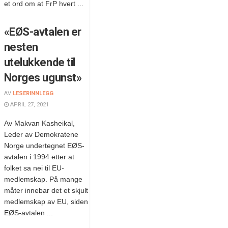
et ord om at FrP hvert ...
«EØS-avtalen er
nesten
utelukkende til
Norges ugunst»
AV
LESERINNLEGG
APRIL 27, 2021
Av Makvan Kasheikal,
Leder av Demokratene
Norge undertegnet EØS-
avtalen i 1994 etter at
folket sa nei til EU-
medlemskap. På mange
måter innebar det et skjult
medlemskap av EU, siden
EØS-avtalen ...