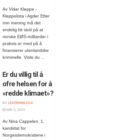
Av Vidar Kleppe -
Kleppelista i Agder Etter
min mening må det
endelig bli slutt på at
norske EØS-milliarder i
praksis er med på å
finansierer utenlandske
kriminelle. Viste du ...
Er du villig til å
ofre helsen for å
«redde klimaet»?
AV
LESERINNLEGG
MAI 5, 2023
Av Nina Cappelen, 1.
kandidat for
Norgesdemokratene i