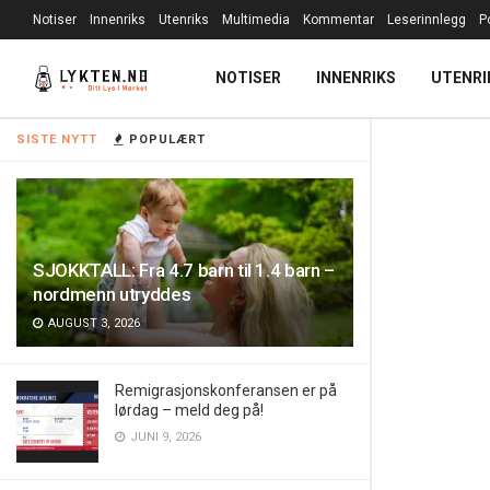
Notiser
Innenriks
Utenriks
Multimedia
Kommentar
Leserinnlegg
P
NOTISER
INNENRIKS
UTENRI
SISTE NYTT
POPULÆRT
SJOKKTALL: Fra 4.7 barn til 1.4 barn –
nordmenn utryddes
AUGUST 3, 2026
Remigrasjonskonferansen er på
lørdag – meld deg på!
JUNI 9, 2026