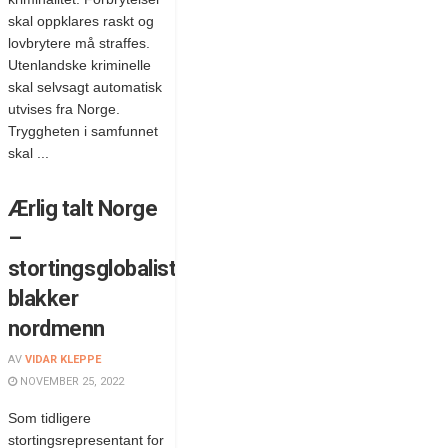
skal oppklares raskt og
lovbrytere må straffes.
Utenlandske kriminelle
skal selvsagt automatisk
utvises fra Norge.
Tryggheten i samfunnet
skal ...
Ærlig talt Norge
–
stortingsglobalistene
blakker
nordmenn
AV
VIDAR KLEPPE
NOVEMBER 25, 2022
Som tidligere
stortingsrepresentant for