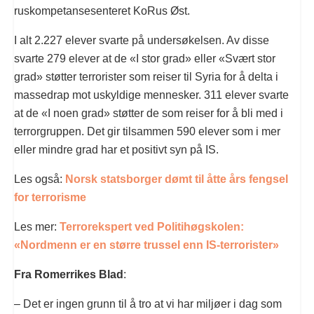
ruskompetansesenteret KoRus Øst.
I alt 2.227 elever svarte på undersøkelsen. Av disse
svarte 279 elever at de «I stor grad» eller «Svært stor
grad» støtter terrorister som reiser til Syria for å delta i
massedrap mot uskyldige mennesker. 311 elever svarte
at de «I noen grad» støtter de som reiser for å bli med i
terrorgruppen. Det gir tilsammen 590 elever som i mer
eller mindre grad har et positivt syn på IS.
Les også:
Norsk statsborger dømt til åtte års fengsel
for terrorisme
Les mer:
Terrorekspert ved Politihøgskolen:
«Nordmenn er en større trussel enn IS-terrorister»
Fra Romerrikes Blad
:
– Det er ingen grunn til å tro at vi har miljøer i dag som