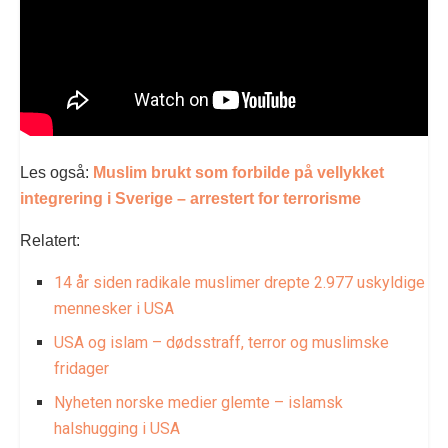
Les også:
Muslim brukt som forbilde på vellykket
integrering i Sverige – arrestert for terrorisme
Relatert:
14 år siden radikale muslimer drepte 2.977 uskyldige
mennesker i USA
USA og islam – dødsstraff, terror og muslimske
fridager
Nyheten norske medier glemte – islamsk
halshugging i USA