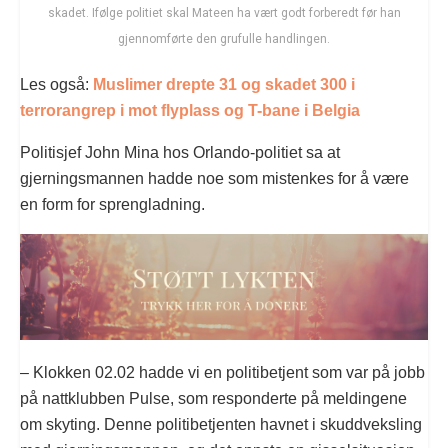
skadet. Ifølge politiet skal Mateen ha vært godt forberedt før han
gjennomførte den grufulle handlingen.
Les også:
Muslimer drepte 31 og skadet 300 i
terrorangrep i mot flyplass og T-bane i Belgia
Politisjef John Mina hos Orlando-politiet sa at
gjerningsmannen hadde noe som mistenkes for å være
en form for sprengladning.
– Klokken 02.02 hadde vi en politibetjent som var på jobb
på nattklubben Pulse, som responderte på meldingene
om skyting. Denne politibetjenten havnet i skuddveksling