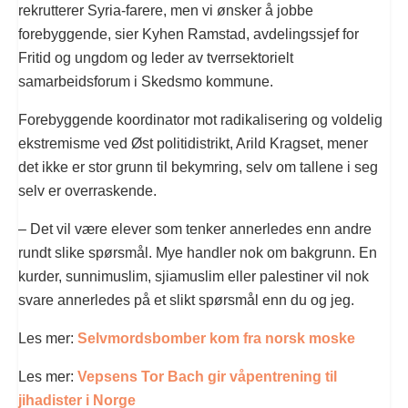
rekrutterer Syria-farere, men vi ønsker å jobbe
forebyggende, sier Kyhen Ramstad, avdelingssjef for
Fritid og ungdom og leder av tverrsektorielt
samarbeidsforum i Skedsmo kommune.
Forebyggende koordinator mot radikalisering og voldelig
ekstremisme ved Øst politidistrikt, Arild Kragset, mener
det ikke er stor grunn til bekymring, selv om tallene i seg
selv er overraskende.
– Det vil være elever som tenker annerledes enn andre
rundt slike spørsmål. Mye handler nok om bakgrunn. En
kurder, sunnimuslim, sjiamuslim eller palestiner vil nok
svare annerledes på et slikt spørsmål enn du og jeg.
Les mer:
Selvmordsbomber kom fra norsk moske
Les mer:
Vepsens Tor Bach gir våpentrening til
jihadister i Norge