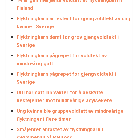
14 år gammel jente voldtatt av flyktningbarn i
Finland
Flyktningbarn arrestert for gjengvoldtekt av ung
kvinne i Sverige
Flyktningbarn dømt for grov gjengvoldtekt i
Sverige
Flyktningbarn pågrepet for voldtekt av
mindreårig gutt
Flyktningbarn pågrepet for gjengvoldtekt i
Sverige
UDI har satt inn vakter for å beskytte
hestejenter mot mindreårige asylsøkere
Ung kvinne ble gruppevoldtatt av mindreårige
flyktninger i flere timer
Småjenter antastet av flyktningbarn i
svømmehall på Raufoss