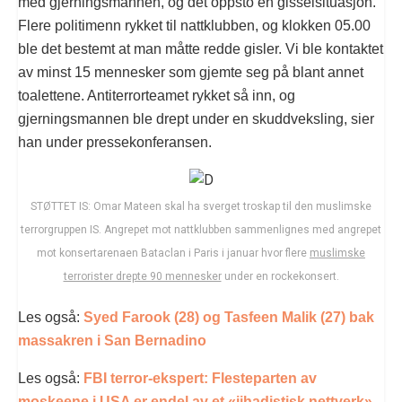
med gjerningsmannen, og det oppsto en gisselsituasjon.
Flere politimenn rykket til nattklubben, og klokken 05.00
ble det bestemt at man måtte redde gisler. Vi ble kontaktet
av minst 15 mennesker som gjemte seg på blant annet
toalettene. Antiterrorteamet rykket så inn, og
gjerningsmannen ble drept under en skuddveksling, sier
han under pressekonferansen.
STØTTET IS: Omar Mateen skal ha sverget troskap til den muslimske
terrorgruppen IS. Angrepet mot nattklubben sammenlignes med angrepet
mot konsertarenaen Bataclan i Paris i januar hvor flere
muslimske
terrorister drepte 90 mennesker
under en rockekonsert.
Les også:
Syed Farook (28) og Tasfeen Malik (27) bak
massakren i San Bernadino
Les også:
FBI terror-ekspert: Flesteparten av
moskeene i USA er endel av et «jihadistisk nettverk»