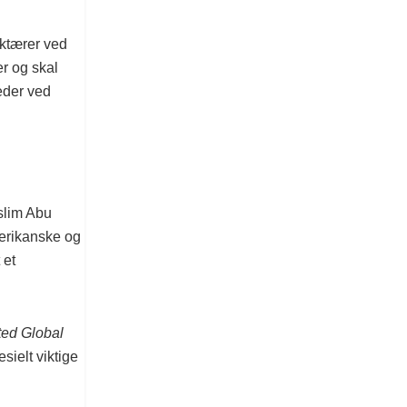
uktærer ved
er og skal
leder ved
slim Abu
merikanske og
 et
ted Global
ielt viktige