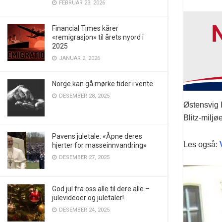
FEBRUAR 23, 2026
Financial Times kårer
«remigrasjon» til årets nyord i
2025
JANUAR 2, 2026
Norge kan gå mørke tider i vente
DESEMBER 28, 2025
Østensvig 
Blitz-miljøe
Pavens juletale: «Åpne deres
Les også:
hjerter for masseinnvandring»
DESEMBER 27, 2025
God jul fra oss alle til dere alle –
julevideoer og juletaler!
DESEMBER 24, 2025