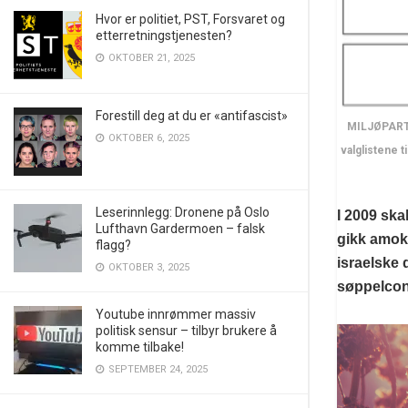
Hvor er politiet, PST, Forsvaret og
etterretningstjenesten?
OKTOBER 21, 2025
Forestill deg at du er «antifascist»
MILJØPARTI
OKTOBER 6, 2025
valglistene 
Leserinnlegg: Dronene på Oslo
I 2009 skal
Lufthavn Gardermoen – falsk
gikk amok 
flagg?
israelske 
OKTOBER 3, 2025
søppelcont
Youtube innrømmer massiv
politisk sensur – tilbyr brukere å
komme tilbake!
SEPTEMBER 24, 2025