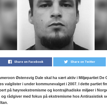
Share on Facebook
Share on Twitter
eroon Østensvig Dale skal ha vært aktiv i Miljøpartiet De
es valglister i under kommunevalget i 2007. I dette partiet fin
pert på høyreekstremisme og kontrajihadiske miljøer i Norg
og rådgiver med fokus på ekstremisme hos Antirasistisk se
ltan.