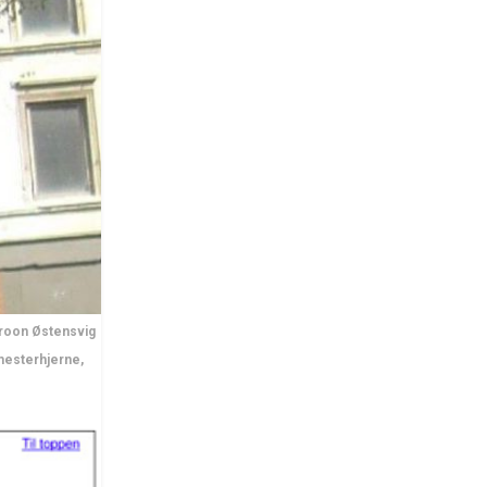
roon Østensvig
 mesterhjerne,