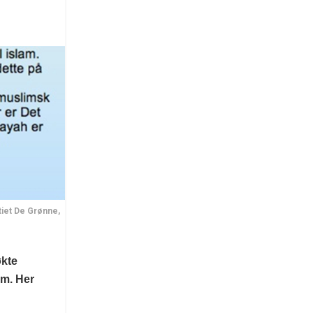
tiet De Grønne,
økte
am. Her