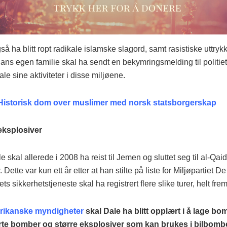
så ha blitt ropt radikale islamske slagord, samt rasistiske uttry
ans egen familie skal ha sendt en bekymringsmelding til politie
le sine aktiviteter i disse miljøene.
Historisk dom over muslimer med norsk statsborgerskap
eksplosiver
 skal allerede i 2008 ha reist til Jemen og sluttet seg til al-Qai
. Dette var kun ett år etter at han stilte på liste for Miljøpartiet D
ets sikkerhetstjeneste skal ha registrert flere slike turer, helt frem
rikanske myndigheter
skal Dale ha blitt opplært i å lage bo
rte bomber og større eksplosiver som kan brukes i bilbombe