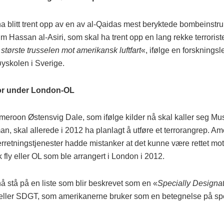
ha blitt trent opp av en av al-Qaidas mest beryktede bombeinstr
m Hassan al-Asiri, som skal ha trent opp en lang rekke terrorist
største trusselen mot amerikansk luftfart
«, ifølge en forsknings
yskolen i Sverige.
ror under London-OL
eroon Østensvig Dale, som ifølge kilder nå skal kaller seg Mu
n, skal allerede i 2012 ha planlagt å utføre et terrorangrep. A
terretningstjenester hadde mistanker at det kunne være rettet mot
fly eller OL som ble arrangert i London i 2012.
å stå på en liste som blir beskrevet som en «
Specially Designa
 eller SDGT, som amerikanerne bruker som en betegnelse på spes