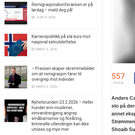
Remigrasjonskonferansen er på
lørdag – meld deg på!
JUNI 9, 2026
Karrierepolitikk på stø kurs mot
nasjonal selvutslettelse
MARS 3, 2026
– Pressen skaper skremmebilder
om at remigrasjon fører til
557
overgrep mot individer
Deling
MARS 2, 2026
Anders Cam
Nyhetsrunden 23.2.2026 – Heller
sto på der
hunder enn muslimer,
innvandrergjeng angrep
annet eks
småbarnsmor og fireåring,
Strømmen 
kriminelle utlendinger kan ikke
utvises og mye mer
Shoaib Su