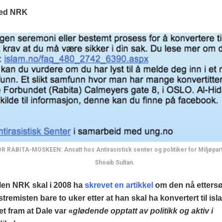
med NRK
 RABITA-MOSKEEN: Ansatt hos Antirasistisk senter og politiker for Miljøpar
Shoaib Sultan.
len NRK skal i 2008 ha
skrevet en artikkel
om den nå etters
tremisten bare to uker etter at han skal ha konvertert til isl
 fram at Dale var «
glødende opptatt av politikk og aktiv i