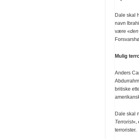
Dale skal 
navn Ibrahi
være «
den 
Forsvarshø
Mulig ter
Anders Cam
Abdurrahma
britiske et
amerikansk 
Dale skal n
Terrorist
«,
terrorister.