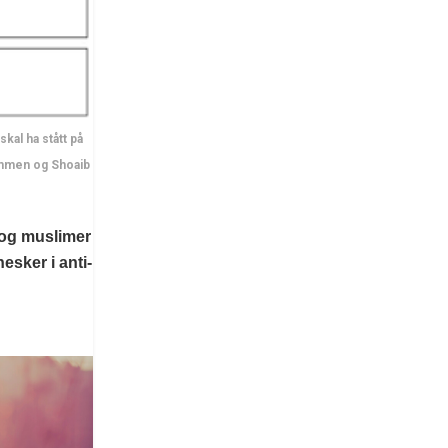
al ha stått på
rømmen og Shoaib
 og muslimer
sker i anti-