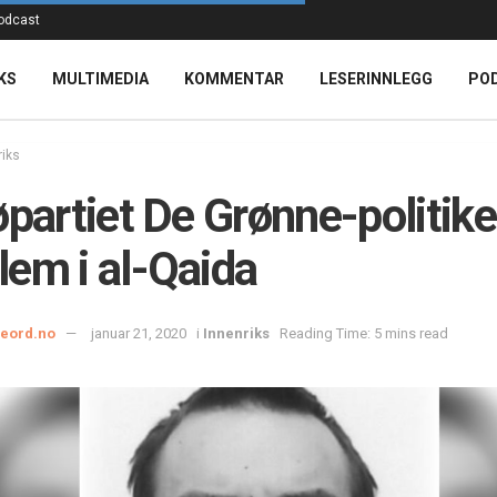
odcast
KS
MULTIMEDIA
KOMMENTAR
LESERINNLEGG
PO
riks
øpartiet De Grønne-politike
em i al-Qaida
ieord.no
januar 21, 2020
i
Innenriks
Reading Time: 5 mins read