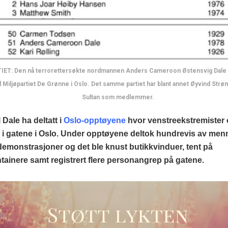
ET: Den nå terrorettersøkte nordmannen Anders Cameroon Østensvig Dale sk
til Miljøpartiet De Grønne i Oslo. Det samme partiet har blant annet Øyvind St
Sultan som medlemmer.
 Dale ha deltatt i
Oslo-opptøyene
hvor venstreekstremister
i gatene i Oslo. Under opptøyene deltok hundrevis av menne
demonstrasjoner og det ble knust butikkvinduer, tent på
ainere samt registrert flere personangrep på gatene.