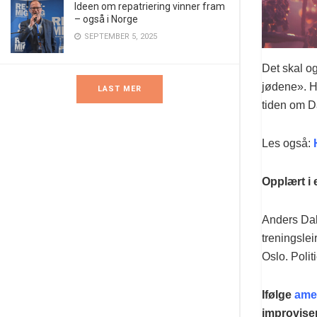
Ideen om repatriering vinner fram
– også i Norge
SEPTEMBER 5, 2025
Det skal og
jødene». H
LAST MER
tiden om Da
Les også:
Opplært i 
Anders Dale
treningsleir
Oslo. Politi
Ifølge
ame
improvise