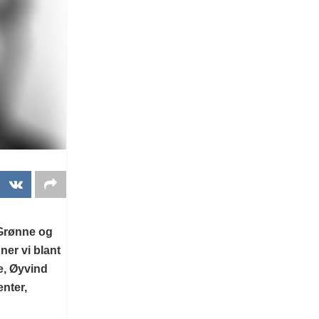
 Grønne og
ner vi blant
e, Øyvind
nter,