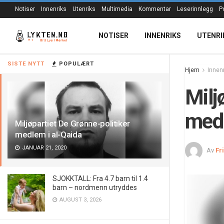
Notiser
Innenriks
Utenriks
Multimedia
Kommentar
Leserinnlegg
P
NOTISER
INNENRIKS
UTENRI
SISTE NYTT
POPULÆRT
Hjem
Innen
Milj
medl
Miljøpartiet De Grønne-politiker
medlem i al-Qaida
JANUAR 21, 2020
Av
Fr
SJOKKTALL: Fra 4.7 barn til 1.4
barn – nordmenn utryddes
AUGUST 3, 2026