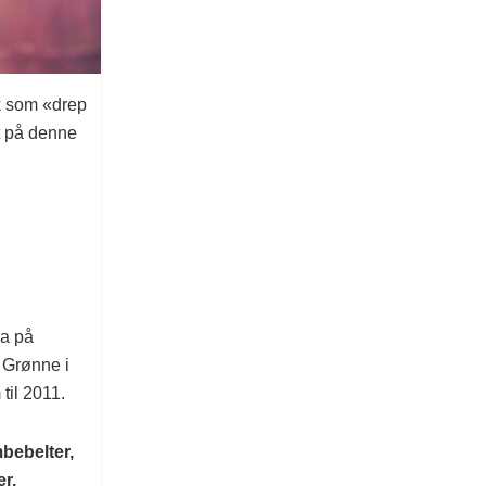
kk som «drep
t på denne
da på
e Grønne i
 til 2011.
mbebelter,
r.