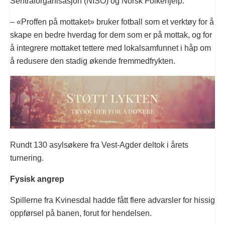
Sentralorganisasjon (NISO) og Norsk Folkehjelp.
– «Proffen på mottaket» bruker fotball som et verktøy for å
skape en bedre hverdag for dem som er på mottak, og for
å integrere mottaket tettere med lokalsamfunnet i håp om
å redusere den stadig økende fremmedfrykten.
Rundt 130 asylsøkere fra Vest-Agder deltok i årets
turnering.
Fysisk angrep
Spillerne fra Kvinesdal hadde fått flere advarsler for hissig
oppførsel på banen, forut for hendelsen.