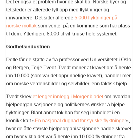
Det er også et problem hvor de skal bo. Norske byer og
tettsteder er allerede fylt opp med flyktninger og
innvandrere. Det sitter allerede
5.000 flyktninger på
norske mottak
som venter på en kommune som har plass
til dem. Ytterligere 8.000 til vil knuse hele systemet.
Godhetsindustrien
Dette får de støtte av fra professor ved Universitetet i Oslo
og Bergen, Terje Tvedt. Tvedt mener at kravet om å hente
inn 10.000 (som var det opprinnelige kravet), handler mer
om norske verdensbilder og selvbilder, enn faktisk hjelp.
Tvedt skrev
et lenger innlegg i Morgenbladet
om hvordan
hjelpeorganisasjonene og politikernes ønsker å hjelpe
flyktninger. Blant annet tok han for seg innholdet i en
kronikk kalt «
En nasjonal dugnad for syriske flyktninger
«,
hvor de åtte største hjelpeorganisasjonene hadde skrevet
om hvor viktig det var å hente inn 10.000 flyktninger fra