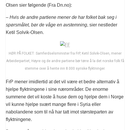
Olsen sier følgende (Fra Dn.no):
–
Hvis de andre partiene mener de har folket bak seg i
spørsmålet, bør de våge en avstemning
, sier nestleder
Ketil Solvik-Olsen.
HØR PÅ FOLKET: Samferdselsminister fra FrP, Ketil Solvik-Olsen, mener
Arbeiderpartiet, Høyre og de andre partiene bør tørre å la det norske folk få
stemme over å hente inn 8.000 syriske flyktninger.
FrP mener imidlertid at det vil være et bedre alternativ å
hjelpe flyktningene i sine nærområder. De enorme
summene det vil koste å huse dem og hjelpe dem i Norge
vil kunne hjelpe svært mange flere i Syria eller
nabolandene som til nå har tatt imot størsteparten av
flyktningene.