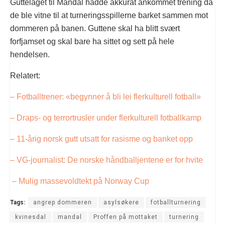
Guttelaget til Mandal hadde akkurat ankommet trening da
de ble vitne til at turneringsspillerne barket sammen mot
dommeren på banen. Guttene skal ha blitt svært
forfjamset og skal bare ha sittet og sett på hele
hendelsen.
Relatert:
– Fotballtrener: «begynner å bli lei flerkulturell fotball»
– Draps- og terrortrusler under flerkulturell fotballkamp
– 11-årig norsk gutt utsatt for rasisme og banket opp
– VG-journalist: De norske håndballjentene er for hvite
– Mulig massevoldtekt på Norway Cup
Tags:
angrep dommeren
asylsøkere
fotballturnering
kvinesdal
mandal
Proffen på mottaket
turnering