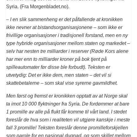
Syria. (Fra Morgenbladet.no).
–
I en slik sammenheng er det påfallende at kronikken
ikke nevner at bistandsorganisasjonene – som ikke er
frivillige organisasjoner i tradisjonell forstand, men en ny
type hybride organisasjoner mellom staten og markedet –
selv har nesten tre milliarder i reserver (Røde Kors alene
har mer enn to milliarder kroner på bok tjent på
spilleautomater før disse ble forbudt). Teksten er
utvetydig: Det er ikke dem, men staten – det vil si
skattebetalerne – som skal vise syrerne gavmildhet.
Men først og fremst er kronikken opptatt av at Norge skal
ta imot 10 000 flyktninger fra Syria. De fordømmer at bare
1 promille av alle på flukt får komme til vårt land. I stedet
foreslår de hva som i realiteten vil utgjøre kanskje i meste
fall 3 promille! Teksten foreslår denne promilleforskjellen
som parole for en nasjonal dugnad, og som skillet mellom