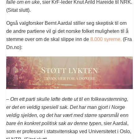
falle om en uke
, sier KrF-leder Knut Arild Hareide til NRK.
(Sitat slutt).
Også valgforsker Bernt Aardal stiller seg skeptisk til om
de andre partiene vil gi det norske folket muligheten til å
stemme over om de skal slippe inn de
8.000 syrerne
.
(Fra
Dn.no):
–
Om ett parti skulle løfte dette ut til en folkeavstemning,
er det en veldig spesiell sak. Det har man gjort i Norge
veldig sjelden, og det har vært med større spørsmål enn
bare én konkret politisk sak av denne typen
, sier Aardal,
som er professor i statsvitenskap ved Universitetet i Oslo,