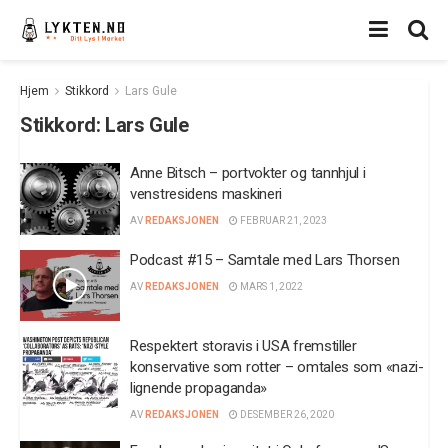
Hjem
Stikkord
Lars Gule
Stikkord:
Lars Gule
Anne Bitsch – portvokter og tannhjul i
venstresidens maskineri
AV
REDAKSJONEN
FEBRUAR 21, 2023
Podcast #15 – Samtale med Lars Thorsen
AV
REDAKSJONEN
MARS 1, 2022
Respektert storavis i USA fremstiller
konservative som rotter – omtales som «nazi-
lignende propaganda»
AV
REDAKSJONEN
DESEMBER 26, 2020