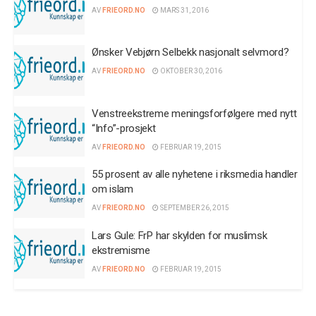
AV
FRIEORD.NO
MARS 31, 2016
Ønsker Vebjørn Selbekk nasjonalt selvmord?
AV
FRIEORD.NO
OKTOBER 30, 2016
Venstreekstreme meningsforfølgere med nytt
“Info”-prosjekt
AV
FRIEORD.NO
FEBRUAR 19, 2015
55 prosent av alle nyhetene i riksmedia handler
om islam
AV
FRIEORD.NO
SEPTEMBER 26, 2015
Lars Gule: FrP har skylden for muslimsk
ekstremisme
AV
FRIEORD.NO
FEBRUAR 19, 2015