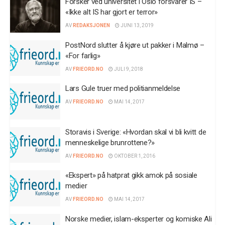
Forsker ved universitet i Oslo forsvarer IS –
«Ikke alt IS har gjort er terror»
AV
REDAKSJONEN
JUNI 13, 2019
PostNord slutter å kjøre ut pakker i Malmø –
«For farlig»
AV
FRIEORD.NO
JULI 9, 2018
Lars Gule truer med politianmeldelse
AV
FRIEORD.NO
MAI 14, 2017
Storavis i Sverige: «Hvordan skal vi bli kvitt de
menneskelige brunrottene?»
AV
FRIEORD.NO
OKTOBER 1, 2016
«Ekspert» på hatprat gikk amok på sosiale
medier
AV
FRIEORD.NO
MAI 14, 2017
Norske medier, islam-eksperter og komiske Ali