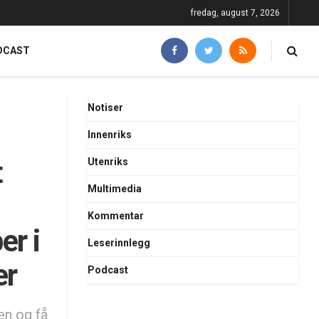
fredag, august 7, 2026
DCAST
Notiser
Innenriks
t
Utenriks
Multimedia
Kommentar
er i
Leserinnlegg
er
Podcast
en og få