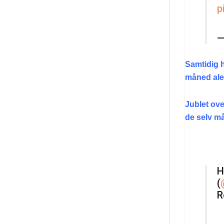
p
—
Samtidig h
måned al
Jublet ove
de selv må
H
(
R