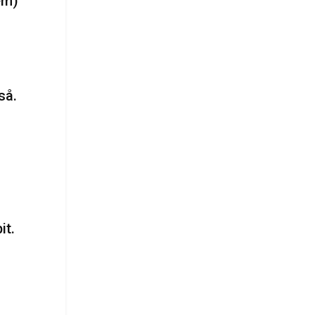
em)
så.
it.