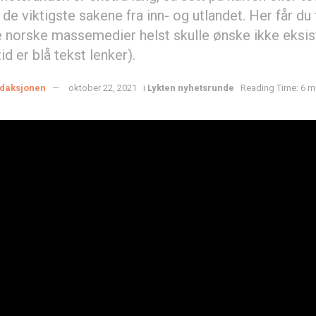
e viktigste sakene fra inn- og utlandet. Her får du
 norske massemedier helst skulle ønske ikke eksis
id er blå tekst lenker).
daksjonen
oktober 22, 2021
i
Lykten nyhetsrunde
Reading Time: 6 m