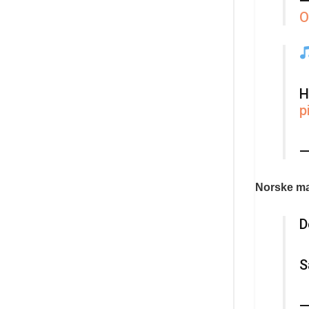
—
O
H
p
—
Norske mas
D
S
—