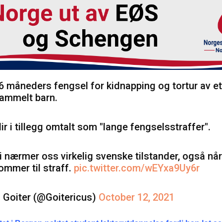
6 måneders fengsel for kidnapping og tortur av et
ammelt barn.
lir i tillegg omtalt som "lange fengselsstraffer".
i nærmer oss virkelig svenske tilstander, også når
ommer til straff.
pic.twitter.com/wEYxa9Uy6r
 Goiter (@Goitericus)
October 12, 2021