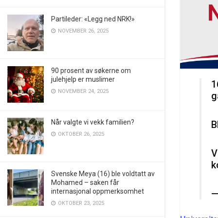
Partileder: «Legg ned NRK!»
NOVEMBER 26, 2025
90 prosent av søkerne om
julehjelp er muslimer
1
NOVEMBER 24, 2025
g
Når valgte vi vekk familien?
B
OKTOBER 26, 2025
V
k
Svenske Meya (16) ble voldtatt av
Mohamed – saken får
internasjonal oppmerksomhet
—
OKTOBER 23, 2025