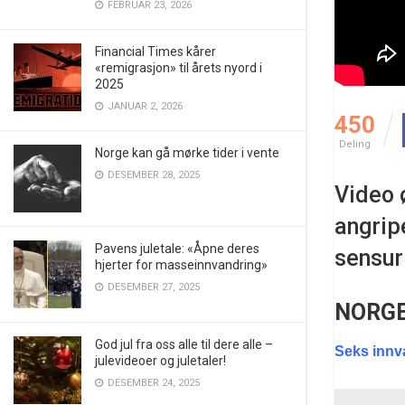
FEBRUAR 23, 2026
Financial Times kårer
«remigrasjon» til årets nyord i
2025
JANUAR 2, 2026
450
Deling
Norge kan gå mørke tider i vente
DESEMBER 28, 2025
Video 
angrip
Pavens juletale: «Åpne deres
sensur 
hjerter for masseinnvandring»
DESEMBER 27, 2025
NORG
God jul fra oss alle til dere alle –
Seks innva
julevideoer og juletaler!
DESEMBER 24, 2025