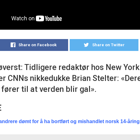
Share on Facebook
Share on Twitter
øverst: Tidligere redaktør hos New Yor
er CNNs nikkedukke Brian Stelter: «Der
fører til at verden blir gal».
E
ndrere dømt for å ha bortført og mishandlet norsk 14-åring