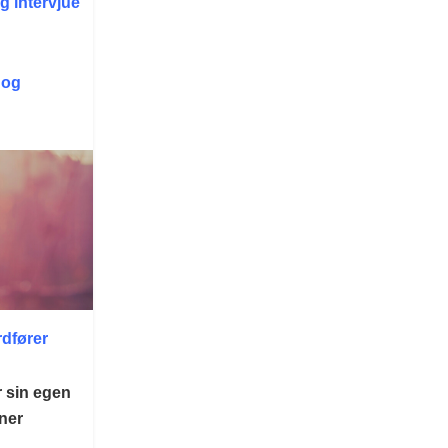
g intervjue
 og
rdfører
r sin egen
ner