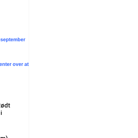
r september
Senter over at
Rødt
i