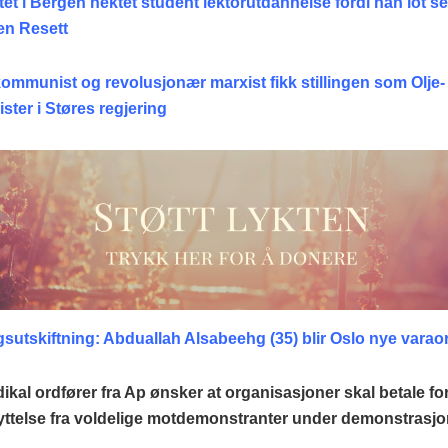
tet i Bergen nektet student lektorutdannelse fordi han lot se
en Resett
kommunist og revolusjonær marxist fikk stillingen som Olje-
ster i Støres regjering
sutskiftning: Abduallah Alsabeehg (35) blir Oslo nye varao
ikal ordfører fra Ap ønsker at organisasjoner skal betale fo
kyttelse fra voldelige motdemonstranter under demonstrasjo