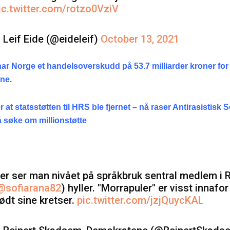
ic.twitter.com/rotzo0VziV
 Leif Eide (@eideleif)
October 13, 2021
ar Norge et handelsoverskudd på 53.7 milliarder kroner fo
ene.
r at statsstøtten til HRS ble fjernet – nå raser Antirasistisk 
 søke om millionstøtte
er ser man nivået på språkbruk sentral medlem i 
@sofiarana82
) hyller. "Morrapuler" er visst innafor 
ødt sine kretser.
pic.twitter.com/jzjQuycKAL