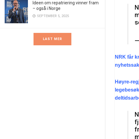
Ideen om repatriering vinner fram
N
– også i Norge
m
SEPTEMBER 5, 2025
s
—
LAST MER
NRK får kr
nyhetssake
Høyre-regj
legebesøk 
deltidsar
N
f
f
m