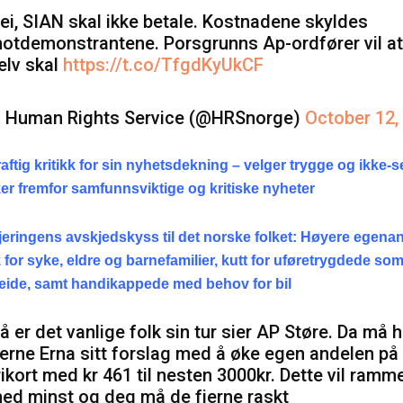
ei, SIAN skal ikke betale. Kostnadene skyldes
otdemonstrantene. Porsgrunns Ap-ordfører vil a
elv skal
https://t.co/TfgdKyUkCF
 Human Rights Service (@HRSnorge)
October 12,
aftig kritikk for sin nyhetsdekning – velger trygge og ikke-s
r fremfor samfunnsviktige og kritiske nyheter
eringens avskjedskyss til det norske folket: Høyere egenan
for syke, eldre og barnefamilier, kutt for uføretrygdede so
beide, samt handikappede med behov for bil
å er det vanlige folk sin tur sier AP Støre. Da må 
jerne Erna sitt forslag med å øke egen andelen på
rikort med kr 461 til nesten 3000kr. Dette vil ramm
ed minst og deg må de fjerne raskt