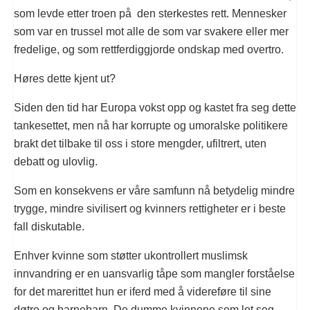
som levde etter troen på den sterkestes rett. Mennesker
som var en trussel mot alle de som var svakere eller mer
fredelige, og som rettferdiggjorde ondskap med overtro.
Høres dette kjent ut?
Siden den tid har Europa vokst opp og kastet fra seg dette
tankesettet, men nå har korrupte og umoralske politikere
brakt det tilbake til oss i store mengder, ufiltrert, uten
debatt og ulovlig.
Som en konsekvens er våre samfunn nå betydelig mindre
trygge, mindre sivilisert og kvinners rettigheter er i beste
fall diskutable.
Enhver kvinne som støtter ukontrollert muslimsk
innvandring er en uansvarlig tåpe som mangler forståelse
for det marerittet hun er iferd med å videreføre til sine
døtre og barnebarn. De dumme kvinnene som lot seg