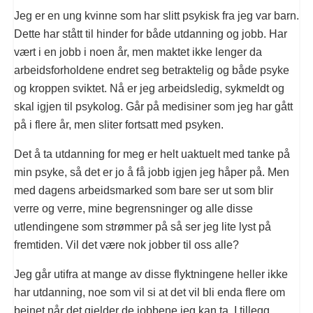
Jeg er en ung kvinne som har slitt psykisk fra jeg var barn.
Dette har stått til hinder for både utdanning og jobb. Har
vært i en jobb i noen år, men maktet ikke lenger da
arbeidsforholdene endret seg betraktelig og både psyke
og kroppen sviktet. Nå er jeg arbeidsledig, sykmeldt og
skal igjen til psykolog. Går på medisiner som jeg har gått
på i flere år, men sliter fortsatt med psyken.
Det å ta utdanning for meg er helt uaktuelt med tanke på
min psyke, så det er jo å få jobb igjen jeg håper på. Men
med dagens arbeidsmarked som bare ser ut som blir
verre og verre, mine begrensninger og alle disse
utlendingene som strømmer på så ser jeg lite lyst på
fremtiden. Vil det være nok jobber til oss alle?
Jeg går utifra at mange av disse flyktningene heller ikke
har utdanning, noe som vil si at det vil bli enda flere om
beinet når det gjelder de jobbene jeg kan ta. I tillegg