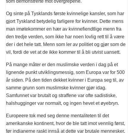
som demonstrerte mot overgrepene.
Og sinte på Tysklands første kvinnelige kansler, som har
gjort Tyskland betydelig farligere for kvinner. Dette mens
man imøtekommer en hær av kvinnefiendtlige menn fra
den tredje verden, som ikke har noen lovlig rett til å være
der i det hele tatt. Menn som ler av politiet og gjør som de
vil, fordi de vet at de ikke kommer til å bli utvist uansett.
På mange måter er den muslimske verden i dag på et
lignende punkt utviklingsmessig, som Europa var for 500
år siden. På den tiden dekket kvinner i Europa seg til, av
samme grunn som muslimske kvinner gjør idag.
Samfunnet var brutalt og straffene var ofte sadistiske,
halshugginger var normalt, og ingen hevet et øyebryn.
Europeere tok med seg denne mentaliteten til det
amerikanske kontinent, hvor de ble tatt imot vennlig først,
før indianerne raskt innså at dette var brutale mennesker,