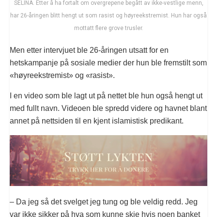
SELINA. Etter å ha fortalt om overgrepene begått av ikke-vestlige menn,
har 26-åringen blitt hengt ut som rasist og høyreekstremist. Hun har også
mottatt flere grove trusler.
Men etter intervjuet ble 26-åringen utsatt for en
hetskampanje på sosiale medier der hun ble fremstilt som
«høyreekstremist» og «rasist».
I en video som ble lagt ut på nettet ble hun også hengt ut
med fullt navn. Videoen ble spredd videre og havnet blant
annet på nettsiden til en kjent islamistisk predikant.
– Da jeg så det svelget jeg tung og ble veldig redd. Jeg
var ikke sikker på hva som kunne skje hvis noen banket