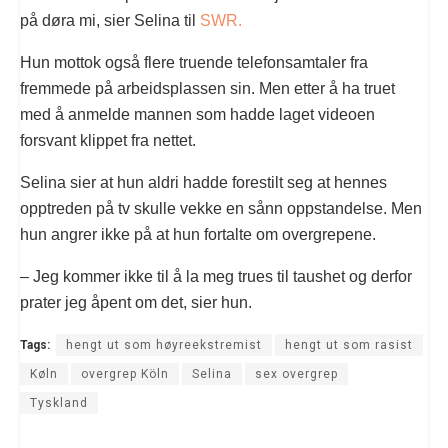
på døra mi, sier Selina til
SWR.
Hun mottok også flere truende telefonsamtaler fra
fremmede på arbeidsplassen sin. Men etter å ha truet
med å anmelde mannen som hadde laget videoen
forsvant klippet fra nettet.
Selina sier at hun aldri hadde forestilt seg at hennes
opptreden på tv skulle vekke en sånn oppstandelse. Men
hun angrer ikke på at hun fortalte om overgrepene.
– Jeg kommer ikke til å la meg trues til taushet og derfor
prater jeg åpent om det, sier hun.
Tags:
hengt ut som høyreekstremist
hengt ut som rasist
Køln
overgrep Köln
Selina
sex overgrep
Tyskland