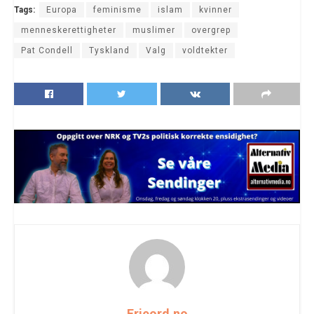
Tags:
Europa
feminisme
islam
kvinner
menneskerettigheter
muslimer
overgrep
Pat Condell
Tyskland
Valg
voldtekter
Frieord.no