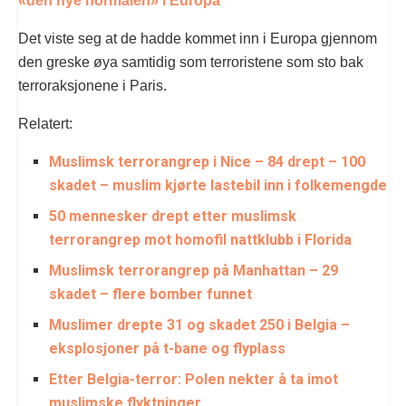
«den nye normalen» i Europa
Det viste seg at de hadde kommet inn i Europa gjennom
den greske øya samtidig som terroristene som sto bak
terroraksjonene i Paris.
Relatert:
Muslimsk terrorangrep i Nice – 84 drept – 100
skadet – muslim kjørte lastebil inn i folkemengde
50 mennesker drept etter muslimsk
terrorangrep mot homofil nattklubb i Florida
Muslimsk t
errorangrep på Manhattan – 29
skadet – flere bomber funnet
Muslimer drepte 31 og skadet 250 i Belgia –
eksplosjoner på t-bane og flyplass
Etter Belgia-terror: Polen nekter å ta imot
muslimske flyktninger