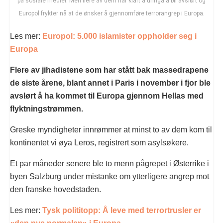
på sosiale medier. Men flere av dem har klart å unngå å bli avslørt og
Europol frykter nå at de ønsker å gjennomføre terrorangrep i Europa.
Les mer:
Europol: 5.000 islamister oppholder seg i
Europa
Flere av jihadistene som har stått bak massedrapene
de siste årene, blant annet i Paris i november i fjor ble
avslørt å ha kommet til Europa gjennom Hellas med
flyktningstrømmen.
Greske myndigheter innrømmer at minst to av dem kom til
kontinentet vi øya Leros, registrert som asylsøkere.
Et par måneder senere ble to menn pågrepet i Østerrike i
byen Salzburg under mistanke om ytterligere angrep mot
den franske hovedstaden.
Les mer:
Tysk polititopp: Å leve med terrortrusler er