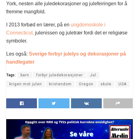
York, nesten alle juledekorasjoner og julefeiringen for å
fremme mangfold.
I 2013 forbød en lærer, på en
ungdomsskole i
Connecticut,
julenissen og juletrær fordi det er religiøse
symboler.
Les også:
Sverige forbyr julelys og dekorasjoner på
handlegater
Tags:
barn
forbyr juledekorasjoner
Jul
krigen mot julen
kristendom
Oregon
skole
USA