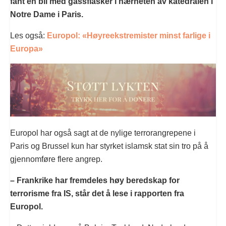
fant en bil med gassflasker i nærheten av katedralen i
Notre Dame i Paris.
Les også:
Europol: «Høyreekstremister minst farlige i
Europa»
Europol har også sagt at de nylige terrorangrepene i
Paris og Brussel kun har styrket islamsk stat sin tro på å
gjennomføre flere angrep.
– Frankrike har fremdeles høy beredskap for
terrorisme fra IS, står det å lese i rapporten fra
Europol.