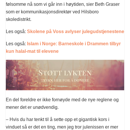
følsomme nå som vi går inn i høytiden, sier Beth Graser
som er kommunikasjonsdirektør ved Hilsboro
skoledistrikt.
Les også:
Skolene på Voss avlyser julegudstjenestene
Les også:
Islam i Norge: Barneskole i Drammen tilbyr
kun halal-mat til elevene
En del foreldre er ikke fornøyde med de nye reglene og
mener det er unødvendig.
– Hvis du har tenkt til å sette opp et gigantisk kors i
vinduet så er det en ting, men jeg tror julenissen er mer