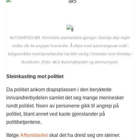
AUTOMATGEVÆR: Kriminelle utenlandske gjenger i Sverige skyr ingen
midler når de angriper hverandre. Å skyte med automatgevær midt i
boligområder med barnefamilier har blitt vanlig i forsteder som Rinkeby i
Stockholm. (Foto: AK-5 Automatkarabin og ammunisjon).
Steinkasting mot politiet
Da politiet ankom drapsplassen i den beryktede
innvandrerbydelen samlet det seg mange mennesker
rundt politiet. Noen av personene gikk til angrep på
politiet, blant annet ved kaste gjenstander på
politibetjentene.
Ifølge
Aftonbladet
skal det ha dreid seg om steiner.