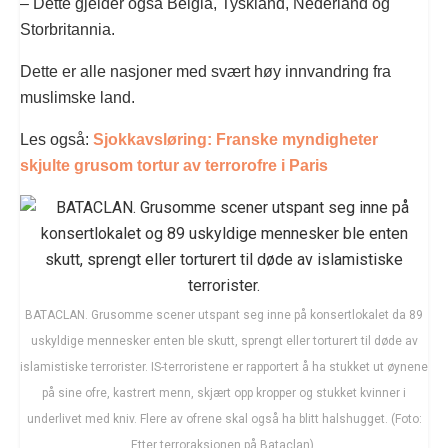
– Dette gjelder også Belgia, Tyskland, Nederland og
Storbritannia.
Dette er alle nasjoner med svært høy innvandring fra
muslimske land.
Les også:
Sjokkavsløring: Franske myndigheter
skjulte grusom tortur av terrorofre i Paris
BATACLAN. Grusomme scener utspant seg inne på konsertlokalet da 89
uskyldige mennesker enten ble skutt, sprengt eller torturert til døde av
islamistiske terrorister. IS-terroristene er rapportert å ha stukket ut øynene
på sine ofre, kastrert menn, skjært opp kropper og stukket kvinner i
underlivet med kniv. Flere av ofrene skal også ha blitt halshugget. (Foto:
Etter terroraksjonen på Bataclan).