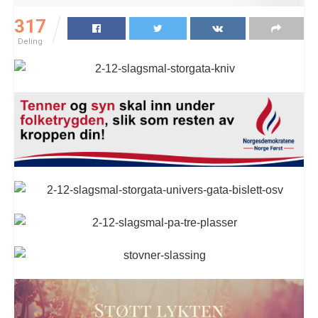
317
Deling