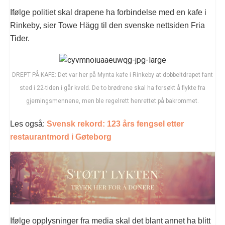
Ifølge politiet skal drapene ha forbindelse med en kafe i
Rinkeby, sier Towe Hägg til den svenske nettsiden Fria
Tider.
DREPT PÅ KAFE: Det var her på Mynta kafe i Rinkeby at dobbeltdrapet fant
sted i 22-tiden i går kveld. De to brødrene skal ha forsøkt å flykte fra
gjerningsmennene, men ble regelrett henrettet på bakrommet.
Les også:
Svensk rekord: 123 års fengsel etter
restaurantmord i Gøteborg
Ifølge opplysninger fra media skal det blant annet ha blitt