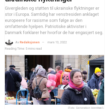
Givergleden og støtten til ukrainske flyktninger er
stor i Europa. Samtidig har venstresiden anklaget
europeere for rasisme som følge av den
omfattende hjelpen. Patriotiske aktivister i
Danmark forklarer her hvorfor de har engasjert seg.
Av
Redaksjonen
mars 13, 2022
Reading Time: 5 mins read
(Foto: Generation Identitær).