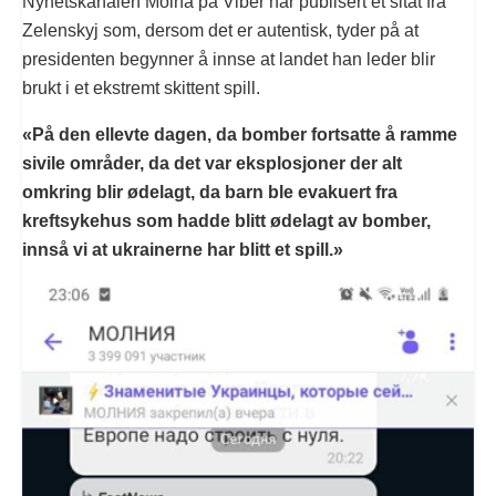
Nyhetskanalen Molna på Viber har publisert et sitat fra
Zelenskyj som, dersom det er autentisk, tyder på at
presidenten begynner å innse at landet han leder blir
brukt i et ekstremt skittent spill.
«På den ellevte dagen, da bomber fortsatte å ramme
sivile områder, da det var eksplosjoner der alt
omkring blir ødelagt, da barn ble evakuert fra
kreftsykehus som hadde blitt ødelagt av bomber,
innså vi at ukrainerne har blitt et spill.»