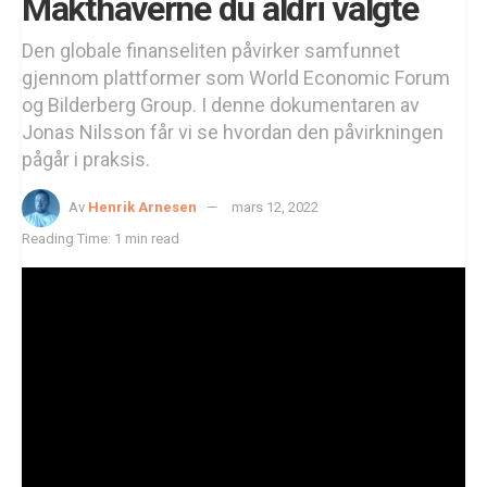
Makthaverne du aldri valgte
Den globale finanseliten påvirker samfunnet
gjennom plattformer som World Economic Forum
og Bilderberg Group. I denne dokumentaren av
Jonas Nilsson får vi se hvordan den påvirkningen
pågår i praksis.
Av
Henrik Arnesen
mars 12, 2022
Reading Time: 1 min read