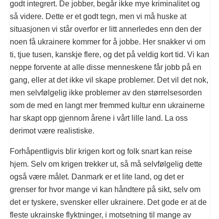
godt integrert. De jobber, begår ikke mye kriminalitet og
så videre. Dette er et godt tegn, men vi må huske at
situasjonen vi står overfor er litt annerledes enn den der
noen få ukrainere kommer for å jobbe. Her snakker vi om
ti, tjue tusen, kanskje flere, og det på veldig kort tid. Vi kan
neppe forvente at alle disse menneskene får jobb på en
gang, eller at det ikke vil skape problemer. Det vil det nok,
men selvfølgelig ikke problemer av den størrelsesorden
som de med en langt mer fremmed kultur enn ukrainerne
har skapt opp gjennom årene i vårt lille land. La oss
derimot være realistiske.
Forhåpentligvis blir krigen kort og folk snart kan reise
hjem. Selv om krigen trekker ut, så må selvfølgelig dette
også være målet. Danmark er et lite land, og det er
grenser for hvor mange vi kan håndtere på sikt, selv om
det er tyskere, svensker eller ukrainere. Det gode er at de
fleste ukrainske flyktninger, i motsetning til mange av