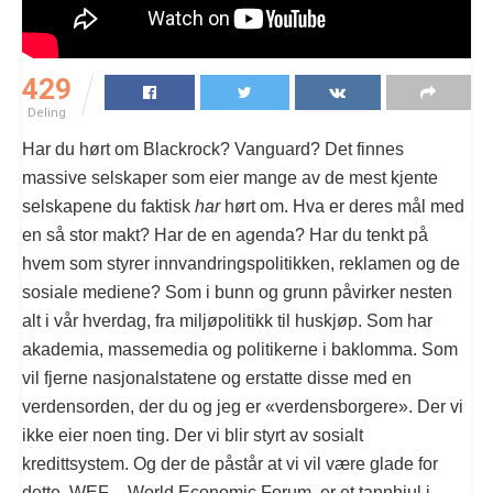
429
Deling
Har du hørt om Blackrock? Vanguard? Det finnes
massive selskaper som eier mange av de mest kjente
selskapene du faktisk
har
hørt om. Hva er deres mål med
en så stor makt? Har de en agenda? Har du tenkt på
hvem som styrer innvandringspolitikken, reklamen og de
sosiale mediene? Som i bunn og grunn påvirker nesten
alt i vår hverdag, fra miljøpolitikk til huskjøp. Som har
akademia, massemedia og politikerne i baklomma. Som
vil fjerne nasjonalstatene og erstatte disse med en
verdensorden, der du og jeg er «verdensborgere». Der vi
ikke eier noen ting. Der vi blir styrt av sosialt
kredittsystem. Og der de påstår at vi vil være glade for
dette. WEF – World Economic Forum, er et tannhjul i