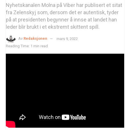
Nyhetskanalen Molna på Viber har publisert et sitat
fra Zelenskyj som, dersom det er autentisk, tyder
på at presidenten begynner å innse at landet han
leder blir brukt i et ekstremt skittent spill.
Av
Redaksjonen
mars 9, 2022
Reading Time: 1 min read