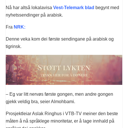
Nå har altså lokalavisa
Vest-Telemark blad
begynt med
nyhetssendinger på arabisk.
Fra
NRK:
Denne veka kom dei første sendingane på arabisk og
tigrinsk.
– Eg var litt nervøs første gongen, men andre gongen
gjekk veldig bra, seier Almohbami.
Prosjektleiar Aslak Ringhus i VTB-TV meiner den beste
måten å nå språklege minoritetar, er å lage innhald på