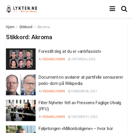
Hjem
Stikkord
Akroma
Stikkord:
Akroma
Forestill deg at du er «antifascist»
AV
REDAKSJONEN
OKTOBER 6, 2025
Document.no avslører at partifelle sensurerer
pedo-dom på Wikipedia
AV
REDAKSJONEN
FEBRUAR 28, 2021
Filter Nyheter felt av Pressens Faglige Utvalg
(PFU)
AV
REDAKSJONEN
OKTOBER 31, 2020
Føljetongen «Millionboligene» – hvor bor