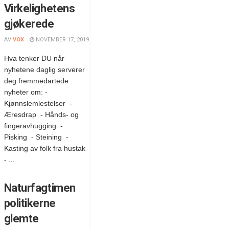
Virkelighetens
gjøkerede
AV
VOX
NOVEMBER 17, 2019
Hva tenker DU når
nyhetene daglig serverer
deg fremmedartede
nyheter om: -
Kjønnslemlestelser -
Æresdrap - Hånds- og
fingeravhugging -
Pisking - Steining -
Kasting av folk fra hustak
- ...
Naturfagtimen
politikerne
glemte