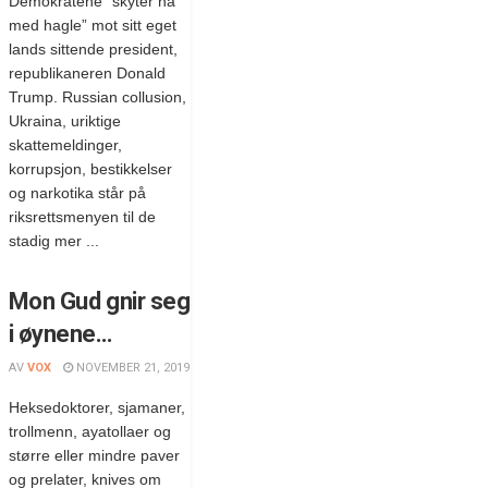
Demokratene ”skyter nå
med hagle” mot sitt eget
lands sittende president,
republikaneren Donald
Trump. Russian collusion,
Ukraina, uriktige
skattemeldinger,
korrupsjon, bestikkelser
og narkotika står på
riksrettsmenyen til de
stadig mer ...
Mon Gud gnir seg
i øynene…
AV
VOX
NOVEMBER 21, 2019
Heksedoktorer, sjamaner,
trollmenn, ayatollaer og
større eller mindre paver
og prelater, knives om