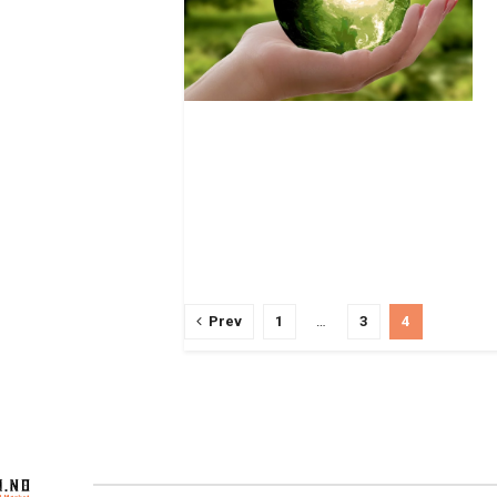
Prev
1
…
3
4