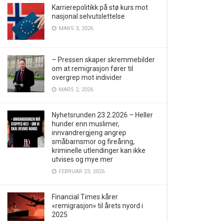
Karrierepolitikk på stø kurs mot
nasjonal selvutslettelse
MARS 3, 2026
– Pressen skaper skremmebilder
om at remigrasjon fører til
overgrep mot individer
MARS 2, 2026
Nyhetsrunden 23.2.2026 – Heller
hunder enn muslimer,
innvandrergjeng angrep
småbarnsmor og fireåring,
kriminelle utlendinger kan ikke
utvises og mye mer
FEBRUAR 23, 2026
Financial Times kårer
«remigrasjon» til årets nyord i
2025