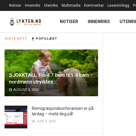
Notiser
Innenriks
Utenriks
Multimedia
Kommentar
Leserinnlegg
P
NOTISER
INNENRIKS
UTENRI
SISTE NYTT
POPULÆRT
SJOKKTALL: Fra 4.7 barn til 1.4 barn –
nordmenn utryddes
AUGUST 3, 2026
Remigrasjonskonferansen er på
lørdag – meld deg på!
JUNI 9, 2026