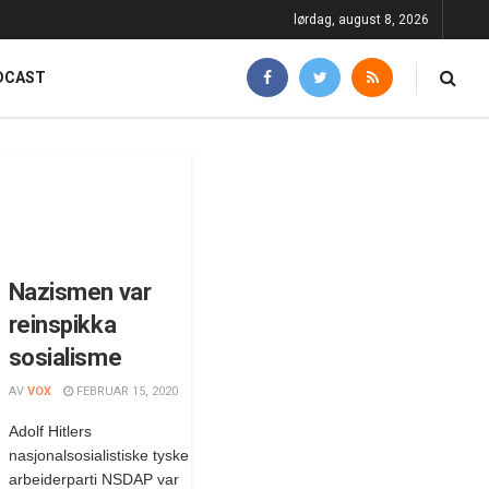
lørdag, august 8, 2026
DCAST
Nazismen var
reinspikka
sosialisme
AV
VOX
FEBRUAR 15, 2020
Adolf Hitlers
nasjonalsosialistiske tyske
arbeiderparti NSDAP var