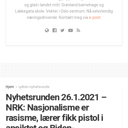
og glad i landet mitt. Grønland barnehage og
Lakkegata skole. Vekter i Oslo sentrum. Nå selvstendig
næringsdrivende. Kontakt meg via
e-post.
Hjem
Lykten nyhetsrunde
Nyhetsrunden 26.1.2021 –
NRK: Nasjonalisme er
rasisme, lærer fikk pistol i
ansiktet og Biden-