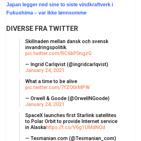
Japan legger ned sine to siste vindkraftverk i
Fukushima – var ikke lønnsomme
DIVERSE FRA TWITTER
Skillnaden mellan dansk och svensk
invandringspolitik.
pic.twitter.com/RC6bP0ngzG
— Ingrid Carlqvist (@ingridcarlqvist)
January 24, 2021
What a time to be alive
pic.twitter.com/7fZOtIrMPW
— Orwell & Goode (@OrwellNGoode)
January 24, 2021
SpaceX launches first Starlink satellites
to Polar Orbit to provide Internet service
in Alaska
https://t.co/V6g1UMdNQd
— Tesmanian.com (@Tesmanian_com)