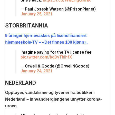
She's back.
https://t.co/WwEHgQ9iHA
— Paul Joseph Watson (@PrisonPlanet)
January 25, 2021
STORBRITANNIA
9-åringer hjernevaskes på lisensfinansiert
hjemmeskole-TV – «Det finnes 100 kjønn».
Imagine paying for the TV license fee
pic.twitter.com/bqDvThIhfX
— Orwell & Goode (@OrwellNGoode)
January 24, 2021
NEDERLAND
Opptøyer, vandalisme og tyverier fra butikker i
Nederland – innvandrergjengene utnytter korona-
uroen.