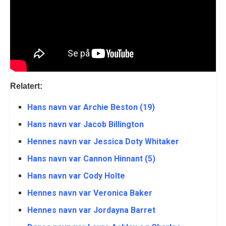
Relatert:
Hans navn var Archie Beston (19)
Hans navn var Jacob Billington
Hennes navn var Jessica Doty Whitaker
Hans navn var Cannon Hinnant (5)
Hans navn var Cody Holte
Hennes navn var Veronica Baker
Hennes navn var Jordayna Barret