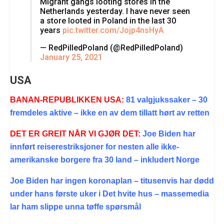
Migrant gangs looting stores in the
Netherlands yesterday. I have never seen
a store looted in Poland in the last 30
years
pic.twitter.com/Jojp4nsHyA
— RedPilledPoland (@RedPilledPoland)
January 25, 2021
USA
BANAN-REPUBLIKKEN USA:
81 valgjukssaker – 30
fremdeles aktive – ikke en av dem tillatt hørt av retten
DET ER GREIT NÅR VI GJØR DET:
Joe Biden har
innført reiserestriksjoner for nesten alle ikke-
amerikanske borgere fra 30 land – inkludert Norge
Joe Biden har ingen koronaplan – titusenvis har dødd
under hans første uker i Det hvite hus – massemedia
lar ham slippe unna tøffe spørsmål