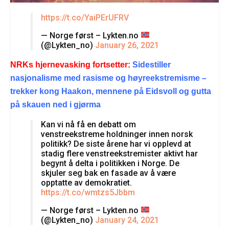
https://t.co/YaiPErUFRV
— Norge først – Lykten.no
(@Lykten_no)
January 26, 2021
NRKs hjernevasking fortsetter:
Sidestiller
nasjonalisme med rasisme og høyreekstremisme –
trekker kong Haakon, mennene på Eidsvoll og gutta
på skauen ned i gjørma
Kan vi nå få en debatt om
venstreekstreme holdninger innen norsk
politikk? De siste årene har vi opplevd at
stadig flere venstreekstremister aktivt har
begynt å delta i politikken i Norge. De
skjuler seg bak en fasade av å være
opptatte av demokratiet.
https://t.co/wmtzs5Jbbm
— Norge først – Lykten.no
(@Lykten_no)
January 24, 2021