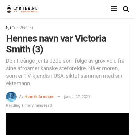
Hjem
Utenriks
Hennes navn var Victoria
Smith (3)
Den treårige jenta døde som følge av grov vold fra
sine afroamerikanske steforeldre. Nå er moren,
som er TV-kjendis i USA, siktet sammen med sin
ektemann.
Av
Henrik Arnesen
januar 27, 2021
Reading Time: 3 mins read