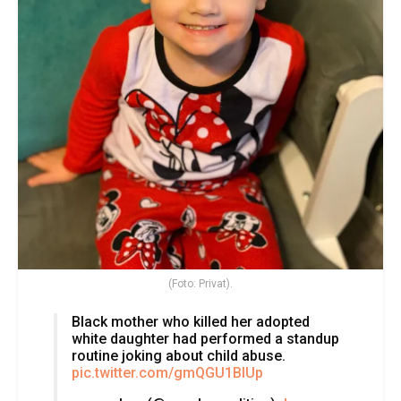
(Foto: Privat).
Black mother who killed her adopted
white daughter had performed a standup
routine joking about child abuse.
pic.twitter.com/gmQGU1BlUp