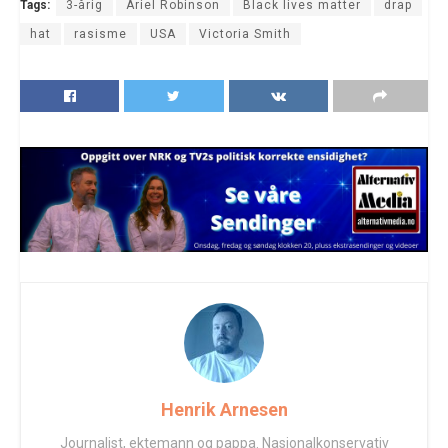
Tags:
3-årig
Ariel Robinson
Black lives matter
drap
hat
rasisme
USA
Victoria Smith
Henrik Arnesen
Journalist, ektemann og pappa. Nasjonalkonservativ