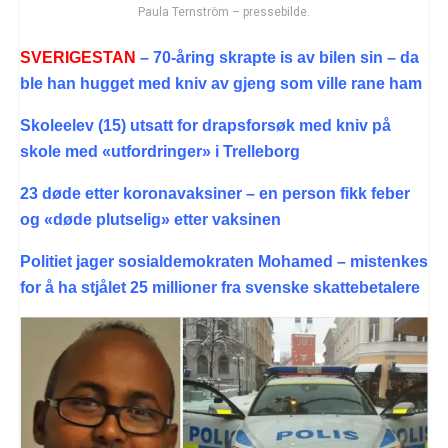
Paula Ternström – pressebilde.
SVERIGESTAN
– 70-åring skrapte is av bilen sin – da
ble han hugget med kniv av gjeng som ville rane ham
Skoleelev (15) utsatt for drapsforsøk med kniv på
skole med «utfordringer» i Trelleborg
23 døde etter koronavaksiner – en person fikk feber
og «døde plutselig» etter vaksinen
Politiet jager sosialdemokraten Mohamed – mistenkes
for å ha stjålet 25 millioner fra svenske skattebetalere