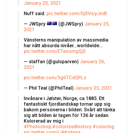
January 25, 2021
Nuff said.
pic.twitter.com/OjXVsiyJmB
— JWSpry
(@JWSpry)
January 25,
2021
Vänsterns manipulation av massmedia
har nått absurda nivåer…worldwide…
pic.twitter.com/ETeosmgQjS
— staffan (@gulsparven)
January 26,
2021
pic.twitter.com/3g6TCdQPLz
— Phil Teal (@PhilTeal)
January 25, 2021
Invånare i Jølster, Norge, ca 1885. Ett
fantastiskt fjordlandskap tornar upp sig
bakom personerna i bilden. Svårt att tänka
sig att bilden är tagen för 136 år sedan.
Kolorerad av mig i
#Photoshop
.
#colorizedhistory
#coloring
pic.twitter.com/LiAKpjtqxa