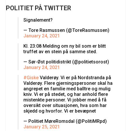
POLITIET PÅ TWITTER
Signalement?
— Tore Rasmussen (@ToreRasmussen)
January 24, 2021
Kl. 23:08 Melding om ny bil som er blitt
truffet av en stein på samme sted.
— Sør-Øst politidistrikt (@politietsorost)
January 24, 2021
#Giske
Valderøy. Vi er på Nordstranda på
Valderøy. Flere gjerningspersoner skal ha
angrepet en familie med balltre og mulig
kniv. Vi er på stedet, og har anhold flere
mistenkte personer. Vi jobber med å få
oversikt over situasjonen, hva som har
skjedd og hvorfor. Vi er bevæpnet
— Politiet MøreRomsdal (@PolitiMRpd)
January 25, 2021