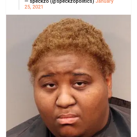
— speckzo (@speckzopolitics)
January
25, 2021