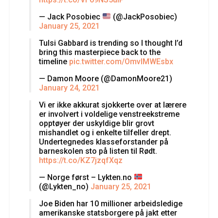
— Jack Posobiec
(@JackPosobiec)
January 25, 2021
Tulsi Gabbard is trending so I thought I’d
bring this masterpiece back to the
timeline
pic.twitter.com/OmvlMWEsbx
— Damon Moore (@DamonMoore21)
January 24, 2021
Vi er ikke akkurat sjokkerte over at lærere
er involvert i voldelige venstreekstreme
opptøyer der uskyldige blir grovt
mishandlet og i enkelte tilfeller drept.
Undertegnedes klasseforstander på
barneskolen sto på listen til Rødt.
https://t.co/KZ7jzqfXqz
— Norge først – Lykten.no
(@Lykten_no)
January 25, 2021
Joe Biden har 10 millioner arbeidsledige
amerikanske statsborgere på jakt etter