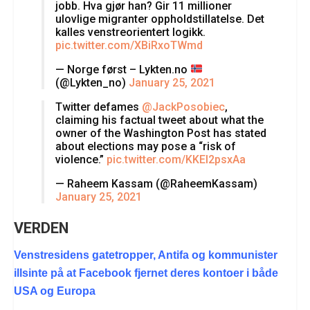
jobb. Hva gjør han? Gir 11 millioner
ulovlige migranter oppholdstillatelse. Det
kalles venstreorientert logikk.
pic.twitter.com/XBiRxoTWmd
— Norge først – Lykten.no
(@Lykten_no)
January 25, 2021
Twitter defames
@JackPosobiec
,
claiming his factual tweet about what the
owner of the Washington Post has stated
about elections may pose a “risk of
violence.”
pic.twitter.com/KKEl2psxAa
— Raheem Kassam (@RaheemKassam)
January 25, 2021
VERDEN
Venstresidens gatetropper, Antifa og kommunister
illsinte på at Facebook fjernet deres kontoer i både
USA og Europa