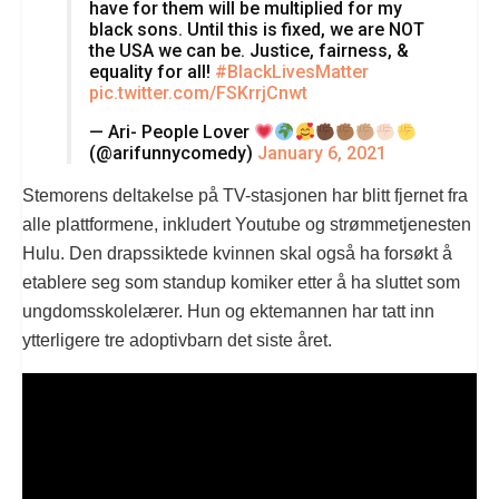
have for them will be multiplied for my
black sons. Until this is fixed, we are NOT
the USA we can be. Justice, fairness, &
equality for all!
#BlackLivesMatter
pic.twitter.com/FSKrrjCnwt
— Ari- People Lover
(@arifunnycomedy)
January 6, 2021
Stemorens deltakelse på TV-stasjonen har blitt fjernet fra
alle plattformene, inkludert Youtube og strømmetjenesten
Hulu. Den drapssiktede kvinnen skal også ha forsøkt å
etablere seg som standup komiker etter å ha sluttet som
ungdomsskolelærer. Hun og ektemannen har tatt inn
ytterligere tre adoptivbarn det siste året.