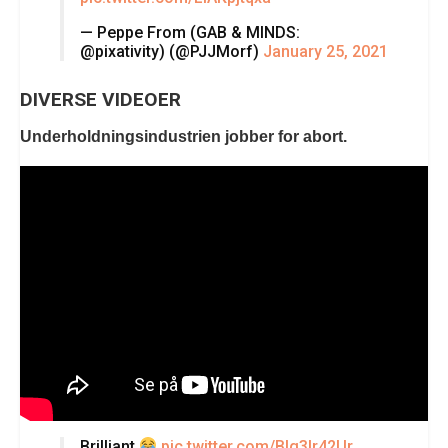
— Peppe From (GAB & MINDS:
@pixativity) (@PJJMorf)
January 25, 2021
DIVERSE VIDEOER
Underholdningsindustrien jobber for abort.
Brilliant
pic.twitter.com/Blg3lr42Ur