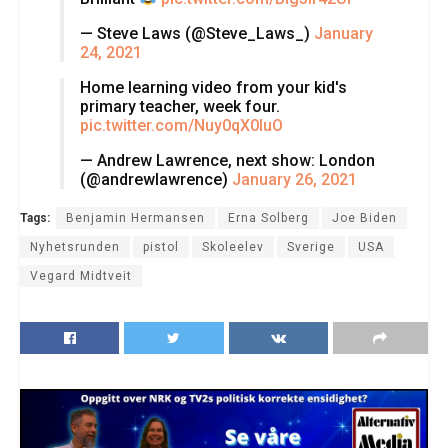
— Steve Laws (@Steve_Laws_)
January
24, 2021
Home learning video from your kid's
primary teacher, week four.
pic.twitter.com/Nuy0qX0IuO
— Andrew Lawrence, next show: London
(@andrewlawrence)
January 26, 2021
Tags:
Benjamin Hermansen
Erna Solberg
Joe Biden
Nyhetsrunden
pistol
Skoleelev
Sverige
USA
Vegard Midtveit