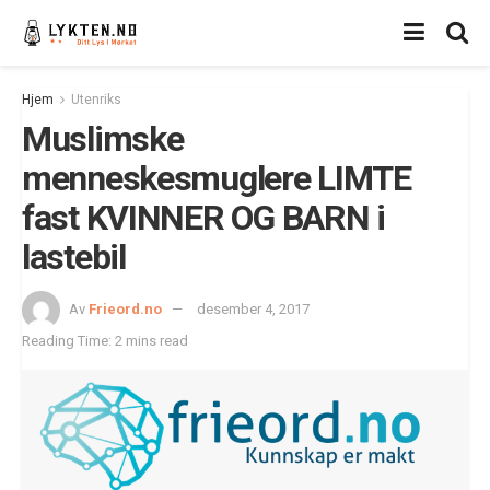
Hjem
Utenriks
Muslimske
menneskesmuglere LIMTE
fast KVINNER OG BARN i
lastebil
Av
Frieord.no
desember 4, 2017
Reading Time: 2 mins read