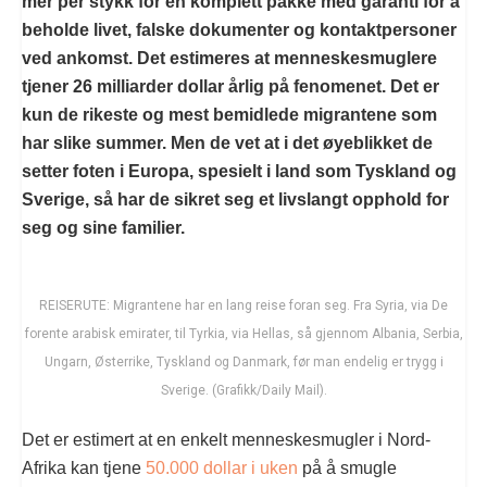
mer per stykk for en komplett pakke med garanti for å
beholde livet, falske dokumenter og kontaktpersoner
ved ankomst. Det estimeres at menneskesmuglere
tjener 26 milliarder dollar årlig på fenomenet. Det er
kun de rikeste og mest bemidlede migrantene som
har slike summer. Men de vet at i det øyeblikket de
setter foten i Europa, spesielt i land som Tyskland og
Sverige, så har de sikret seg et livslangt opphold for
seg og sine familier.
REISERUTE: Migrantene har en lang reise foran seg. Fra Syria, via De
forente arabisk emirater, til Tyrkia, via Hellas, så gjennom Albania, Serbia,
Ungarn, Østerrike, Tyskland og Danmark, før man endelig er trygg i
Sverige. (Grafikk/Daily Mail).
Det er estimert at en enkelt menneskesmugler i Nord-
Afrika kan tjene
50.000 dollar i uken
på å smugle