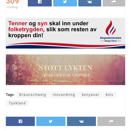
309
Deling
Tags:
Braunschweig
innvandring
kenyaner
kniv
Tyskland