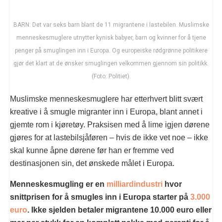
BARN: Det var seks barn blant de 11 migrantene i lastebilen. Muslimske
menneskesmuglere utnytter kynisk babyer, barn og kvinner for å tjene
penger på smuglingen inn i Europa. Og europeiske rødgrønne politikere
gjør det klart at de ønsker smuglingen velkommen gjennom sin politikk.
(Foto: Politiet).
Muslimske menneskesmuglere har etterhvert blitt svært
kreative i å smugle migranter inn i Europa, blant annet i
gjemte rom i kjøretøy. Praksisen med å lime igjen dørene
gjøres for at lastebilsjåføren – hvis de ikke vet noe – ikke
skal kunne åpne dørene før han er fremme ved
destinasjonen sin, det ønskede målet i Europa.
Menneskesmugling er en
milliardindustri
hvor
snittprisen for å smugles inn i Europa starter på
3.000
euro
. Ikke sjelden betaler migrantene 10.000 euro eller