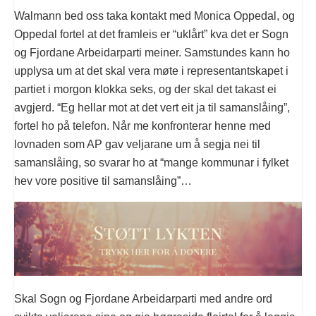
Walmann bed oss taka kontakt med Monica Oppedal, og
Oppedal fortel at det framleis er “uklårt” kva det er Sogn
og Fjordane Arbeidarparti meiner. Samstundes kann ho
upplysa um at det skal vera møte i representantskapet i
partiet i morgon klokka seks, og der skal det takast ei
avgjerd. “Eg hellar mot at det vert eit ja til samanslåing”,
fortel ho på telefon. Når me konfronterar henne med
lovnaden som AP gav veljarane um å segja nei til
samanslåing, so svarar ho at “mange kommunar i fylket
hev vore positive til samanslåing”…
Skal Sogn og Fjordane Arbeidarparti med andre ord