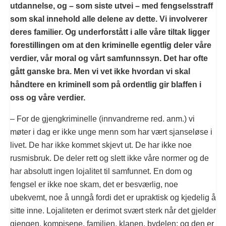
utdannelse, og – som siste utvei – med fengselsstraff
som skal innehold alle delene av dette. Vi involverer
deres familier. Og underforstått i alle våre tiltak ligger
forestillingen om at den kriminelle egentlig deler våre
verdier, vår moral og vårt samfunnssyn. Det har ofte
gått ganske bra. Men vi vet ikke hvordan vi skal
håndtere en kriminell som på ordentlig gir blaffen i
oss og våre verdier.
– For de gjengkriminelle (innvandrerne red. anm.) vi
møter i dag er ikke unge menn som har vært sjanseløse i
livet. De har ikke kommet skjevt ut. De har ikke noe
rusmisbruk. De deler rett og slett ikke våre normer og de
har absolutt ingen lojalitet til samfunnet. En dom og
fengsel er ikke noe skam, det er besværlig, noe
ubekvemt, noe å unngå fordi det er upraktisk og kjedelig å
sitte inne. Lojaliteten er derimot svært sterk når det gjelder
gjengen, kompisene, familien, klanen, bydelen; og den er