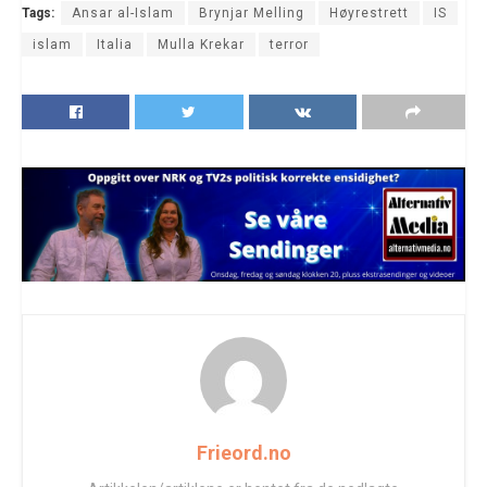
Tags:
Ansar al-Islam
Brynjar Melling
Høyrestrett
IS
islam
Italia
Mulla Krekar
terror
Frieord.no