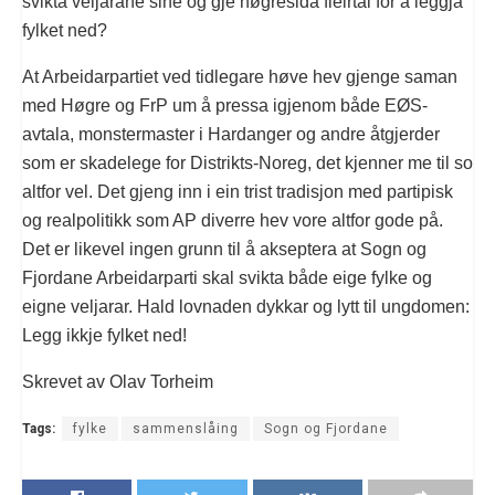
svikta veljarane sine og gje høgresida fleirtal for å leggja
fylket ned?
At Arbeidarpartiet ved tidlegare høve hev gjenge saman
med Høgre og FrP um å pressa igjenom både EØS-
avtala, monstermaster i Hardanger og andre åtgjerder
som er skadelege for Distrikts-Noreg, det kjenner me til so
altfor vel. Det gjeng inn i ein trist tradisjon med partipisk
og realpolitikk som AP diverre hev vore altfor gode på.
Det er likevel ingen grunn til å akseptera at Sogn og
Fjordane Arbeidarparti skal svikta både eige fylke og
eigne veljarar. Hald lovnaden dykkar og lytt til ungdomen:
Legg ikkje fylket ned!
Skrevet av Olav Torheim
Tags:
fylke
sammenslåing
Sogn og Fjordane