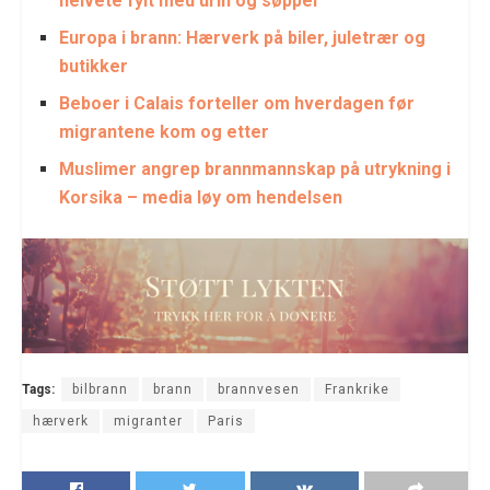
helvete fylt med urin og søppel
Europa i brann: Hærverk på biler, juletrær og
butikker
Beboer i Calais forteller om hverdagen før
migrantene kom og etter
Muslimer angrep brannmannskap på utrykning i
Korsika – media løy om hendelsen
Tags:
bilbrann
brann
brannvesen
Frankrike
hærverk
migranter
Paris