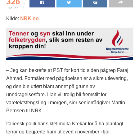
326
Deling
Kilde:
NRK.no
– Jeg kan bekrefte at PST for kort tid siden pågrep Faraj
Ahmad. Formålet med pågripelsen er å sikre utlevering,
og den ble utført blant annet på grunn av
unndragelsesfare. Han vil trolig bli fremstilt for
varetektsfengsling i morgen, sier seniorrådgiver Martin
Bernsen til NRK.
Italiensk politi har siktet mulla Krekar for å ha planlagt
terror og begjærte ham utlevert i november i fjor.