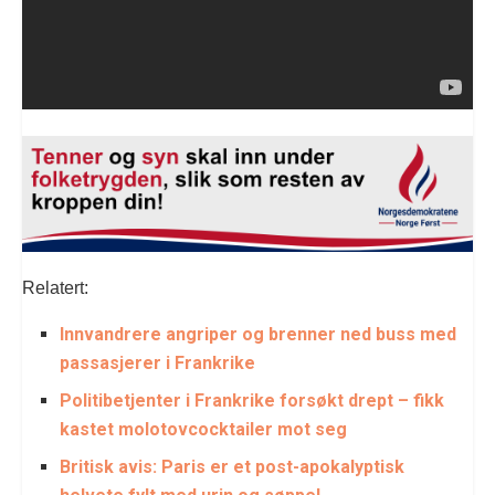
Relatert:
Innvandrere angriper og brenner ned buss med
passasjerer i Frankrike
Politibetjenter i Frankrike forsøkt drept – fikk
kastet molotovcocktailer mot seg
Britisk avis: Paris er et post-apokalyptisk