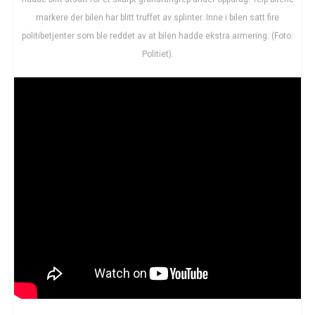
markere der bilen har blitt truffet av splinter. Inne i bilen satt fire
politibetjenter som ble reddet av at bilen hadde ekstra armering. (Foto:
Politiet).