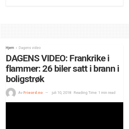
Hjem
Dagens video
DAGENS VIDEO: Frankrike i
flammer: 26 biler satt i brann i
boligstrøk
Av
Frieord.no
juli 10, 2018
Reading Time: 1 min read