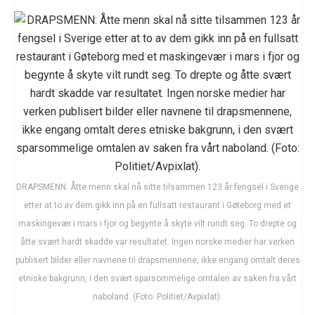
DRAPSMENN: Åtte menn skal nå sitte tilsammen 123 år fengsel i Sverige
etter at to av dem gikk inn på en fullsatt restaurant i Gøteborg med et
maskingevær i mars i fjor og begynte å skyte vilt rundt seg. To drepte og
åtte svært hardt skadde var resultatet. Ingen norske medier har verken
publisert bilder eller navnene til drapsmennene, ikke engang omtalt deres
etniske bakgrunn, i den svært sparsommelige omtalen av saken fra vårt
naboland. (Foto: Politiet/Avpixlat).