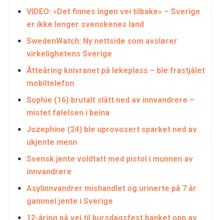
VIDEO: «Det finnes ingen vei tilbake» – Sverige
er ikke lenger svenskenes land
SwedenWatch: Ny nettside som avslører
virkelighetens Sverige
Åtteåring knivranet på lekeplass – ble frastjålet
mobiltelefon
Sophie (16) brutalt slått ned av innvandrere –
mistet følelsen i beina
Jozephine (24) ble uprovosert sparket ned av
ukjente menn
Svensk jente voldtatt med pistol i munnen av
innvandrere
Asylinnvandrer mishandlet og urinerte på 7 år
gammel jente i Sverige
12-åring på vei til bursdagsfest banket opp av