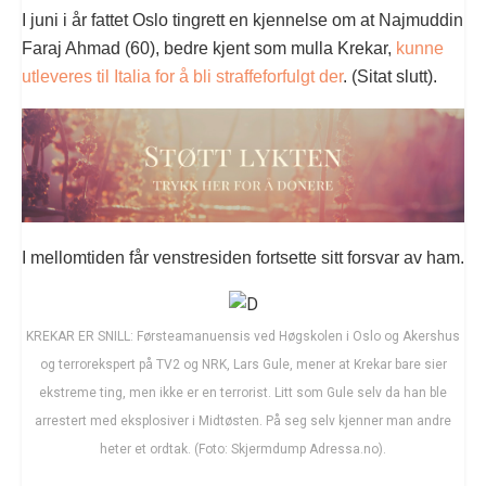
I juni i år fattet Oslo tingrett en kjennelse om at Najmuddin
Faraj Ahmad (60), bedre kjent som mulla Krekar,
kunne
utleveres til Italia for å bli straffeforfulgt der
. (Sitat slutt).
I mellomtiden får venstresiden fortsette sitt forsvar av ham.
KREKAR ER SNILL: Førsteamanuensis ved Høgskolen i Oslo og Akershus
og terrorekspert på TV2 og NRK, Lars Gule, mener at Krekar bare sier
ekstreme ting, men ikke er en terrorist. Litt som Gule selv da han ble
arrestert med eksplosiver i Midtøsten. På seg selv kjenner man andre
heter et ordtak. (Foto: Skjermdump Adressa.no).