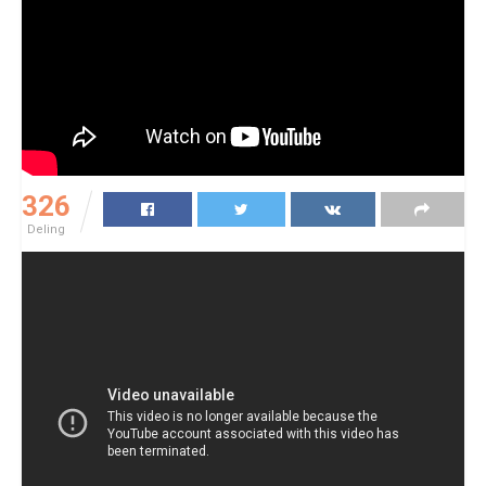
326
Deling