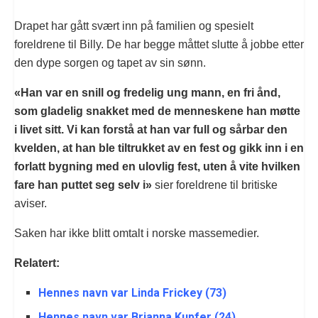
Drapet har gått svært inn på familien og spesielt
foreldrene til Billy. De har begge måttet slutte å jobbe etter
den dype sorgen og tapet av sin sønn.
«Han var en snill og fredelig ung mann, en fri ånd,
som gladelig snakket med de menneskene han møtte
i livet sitt. Vi kan forstå at han var full og sårbar den
kvelden, at han ble tiltrukket av en fest og gikk inn i en
forlatt bygning med en ulovlig fest, uten å vite hvilken
fare han puttet seg selv i»
sier foreldrene til britiske
aviser.
Saken har ikke blitt omtalt i norske massemedier.
Relatert:
Hennes navn var Linda Frickey (73)
Hennes navn var Brianna Kupfer (24)