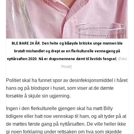
BLE BARE 24 ÅR. Den hvite og blåøyde britiske unge mannen ble
brutalt mishandlet og drept av en flerkulturelle vennegjeng på
nyttårsaften 2020. Nå er drapsmennene dømt til livstids fengsel.
(Foto:
Privat).
Politiet skal ha funnet spor av desinfeksjonsmiddel i håret
hans og på blodspor i huset, som viser at de dømte
forsøkte å skjule sin ugjerning.
Ingen i den flerkulturelle gjengen skal ha møtt Billy
tidligere eller hatt noe vennskap til ham, og alt tyder på at
de møttes første gang på nyttårsaften. De ville heller ikke
gi noen forklaring under rettsaken om hva som skjedde