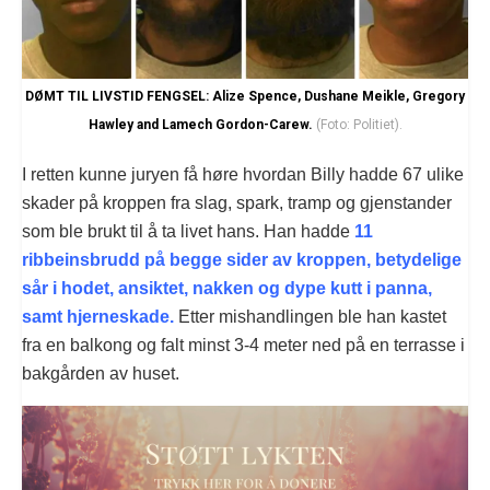
DØMT TIL LIVSTID FENGSEL: Alize Spence, Dushane Meikle, Gregory
Hawley and Lamech Gordon-Carew.
(Foto: Politiet).
I retten kunne juryen få høre hvordan Billy hadde 67 ulike
skader på kroppen fra slag, spark, tramp og gjenstander
som ble brukt til å ta livet hans. Han hadde
11
ribbeinsbrudd på begge sider av kroppen, betydelige
sår i hodet, ansiktet, nakken og dype kutt i panna,
samt hjerneskade.
Etter mishandlingen ble han kastet
fra en balkong og falt minst 3-4 meter ned på en terrasse i
bakgården av huset.