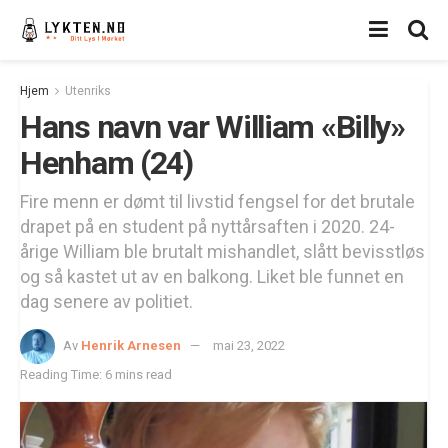
Hjem
Utenriks
Hans navn var William «Billy»
Henham (24)
Fire menn er dømt til livstid fengsel for det brutale
drapet på en student på nyttårsaften i 2020. 24-
årige William ble brutalt mishandlet, slått bevisstløs
og så kastet ut av en balkong. Liket ble funnet en
dag senere av politiet.
Av
Henrik Arnesen
mai 23, 2022
Reading Time: 6 mins read