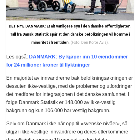
DET NYE DANMARK: Et alt vanligere syn i den danske offentligheten.
Tall fra Dansk Statistik spår at den danske befolkningen vil komme i
minoritet i fremtiden.
(Foto: Den Korte Avis).
Les også:
DANMARK: By kjøper inn 10 eiendommer
for 24 millioner kroner til flyktninger
En majoritet av innvandrerne bak befolkningsøkningen er
dessuten ikke-vestlige, med de problemer og utfordringer
det medfører for integrasjonen i det danske samfunnet. I
følge Danmark Statistik er 148.000 av ikke-vestlig
bakgrunn og kun 106.000 har vestlig bakgrunn.
Selv om Danmark ikke når opp til «svenske nivåer», så
utgjør ikke-vestlige innvandrere og deres etterkommere i
dag offisielt nærmere 10 prosent av den totale