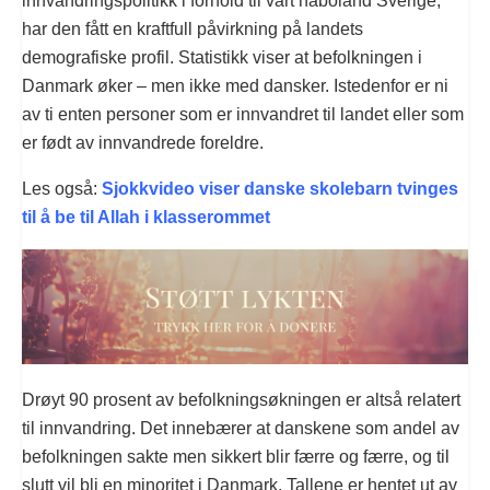
innvandringspolitikk i forhold til vårt naboland Sverige,
har den fått en kraftfull påvirkning på landets
demografiske profil. Statistikk viser at befolkningen i
Danmark øker – men ikke med dansker. Istedenfor er ni
av ti enten personer som er innvandret til landet eller som
er født av innvandrede foreldre.
Les også:
Sjokkvideo viser danske skolebarn tvinges
til å be til Allah i klasserommet
Drøyt 90 prosent av befolkningsøkningen er altså relatert
til innvandring. Det innebærer at danskene som andel av
befolkningen sakte men sikkert blir færre og færre, og til
slutt vil bli en minoritet i Danmark. Tallene er hentet ut av