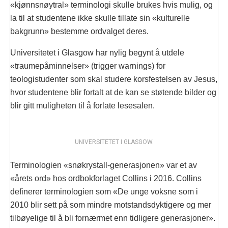
«kjønnsnøytral» terminologi skulle brukes hvis mulig, og
la til at studentene ikke skulle tillate sin «kulturelle
bakgrunn» bestemme ordvalget deres.
Universitetet i Glasgow har nylig begynt å utdele
«traumepåminnelser» (trigger warnings) for
teologistudenter som skal studere korsfestelsen av Jesus,
hvor studentene blir fortalt at de kan se støtende bilder og
blir gitt muligheten til å forlate lesesalen.
UNIVERSITETET I GLASGOW.
Terminologien «snøkrystall-generasjonen» var et av
«årets ord» hos ordbokforlaget Collins i 2016. Collins
definerer terminologien som «De unge voksne som i
2010 blir sett på som mindre motstandsdyktigere og mer
tilbøyelige til å bli fornærmet enn tidligere generasjoner».