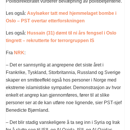
Politidirektoratet vurderer bevæpning av politibetjentene.
Les også:
Asylsøker tatt med hjemmelaget bombe i
Oslo – PST overtar etterforskningen
Les også:
Hussain (31) dømt til ni års fengsel i Oslo
tingrett – rekrutterte for terrorgruppen IS
Fra
NRK
:
– Det er sannsynlig at angrepene det siste året i
Frankrike, Tyskland, Storbritannia, Russland og Sverige
skaper en smitteeffekt også hos personer i Norge med
ekstreme islamistiske sympatier. Demonstrasjon av hvor
enkelt et angrep kan gjennomføres, fører til at slike
personer ser at de kan utføre noe lignende, sier PST-sjef
Benedicte Bjørnland.
– Det blir stadig vanskeligere å ta seg inn i Syria og Irak
for å slutte seg til ISIL og Al Qaida. ISIL og Al Qaidas