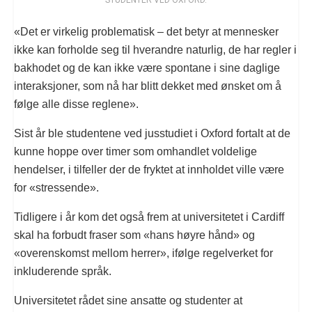
STUDENTER VED OXFORD.
«Det er virkelig problematisk – det betyr at mennesker
ikke kan forholde seg til hverandre naturlig, de har regler i
bakhodet og de kan ikke være spontane i sine daglige
interaksjoner, som nå har blitt dekket med ønsket om å
følge alle disse reglene».
Sist år ble studentene ved jusstudiet i Oxford fortalt at de
kunne hoppe over timer som omhandlet voldelige
hendelser, i tilfeller der de fryktet at innholdet ville være
for «stressende».
Tidligere i år kom det også frem at universitetet i Cardiff
skal ha forbudt fraser som «hans høyre hånd» og
«overenskomst mellom herrer», ifølge regelverket for
inkluderende språk.
Universitetet rådet sine ansatte og studenter at