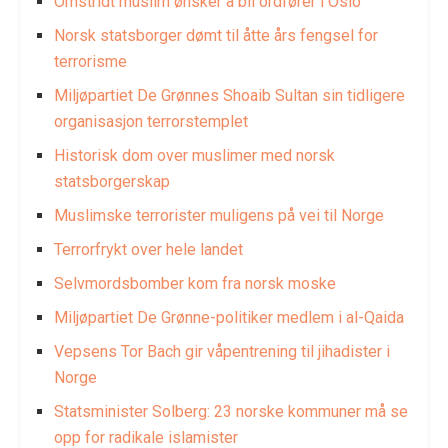
Omstridt muslim ønsker å bli ordfører i Oslo
Norsk statsborger dømt til åtte års fengsel for
terrorisme
Miljøpartiet De Grønnes Shoaib Sultan sin tidligere
organisasjon terrorstemplet
Historisk dom over muslimer med norsk
statsborgerskap
Muslimske terrorister muligens på vei til Norge
Terrorfrykt over hele landet
Selvmordsbomber kom fra norsk moske
Miljøpartiet De Grønne-politiker medlem i al-Qaida
Vepsens Tor Bach gir våpentrening til jihadister i
Norge
Statsminister Solberg: 23 norske kommuner må se
opp for radikale islamister